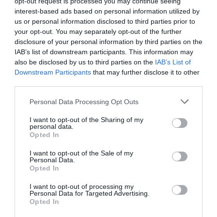
opt-out request is processed you may continue seeing
COMIENZA EL VERANO 2026: EL MOMENTO
interest-based ads based on personal information utilized by
PERFECTO PARA DISFRUTAR DE LA BICICLETA
us or personal information disclosed to third parties prior to
your opt-out. You may separately opt-out of the further
Tanto si eres de los que aprovechan cualquier momento
disclosure of your personal information by third parties on the
para salir con la bicicleta de montaña, como si prefieres la...
IAB’s list of downstream participants. This information may
also be disclosed by us to third parties on the
IAB’s List of
Leer Más
Downstream Participants
that may further disclose it to other
third parties.
Please note that this website/app uses one or more Google
Personal Data Processing Opt Outs
services and may gather and store information including but
not limited to your visit or usage behaviour. You may click to
I want to opt-out of the Sharing of my
personal data.
grant or deny consent to Google and its third-party tags to
Opted In
use your data for below specified purposes in below Google
consent section.
I want to opt-out of the Sale of my
Personal Data.
Opted In
I want to opt-out of processing my
BICICLETAS INFANTILES Y JUNIOR EN OIARTZUN
Personal Data for Targeted Advertising.
BIKE: PARA EMPEZAR Y SEGUIR PEDALEANDO
Opted In
En Oiartzun Bike contamos con una amplia gama de