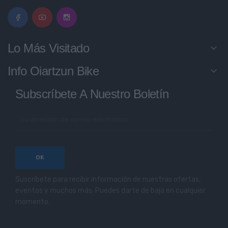
Lo Más Visitado
keyboard_arrow_down
Info Oiartzun Bike
keyboard_arrow_down
Subscríbete A Nuestro Boletín
Suscríbete para recibir información de nuestras ofertas,
eventos y muchos más. Puedes darte de baja en cualquier
momento.