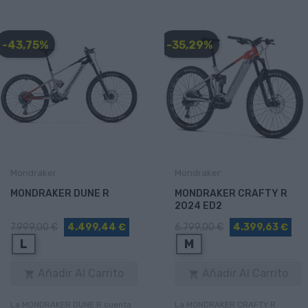
-43,75%
-35,29%
Mondraker
Mondraker
MONDRAKER DUNE R
MONDRAKER CRAFTY R
2024 ED2
7.999,00 €
4.499,44 €
6.799,00 €
4.399,63 €
L
M
Añadir Al Carrito
Añadir Al Carrito


La MONDRAKER DUNE R cuenta
La MONDRAKER CRAFTY R