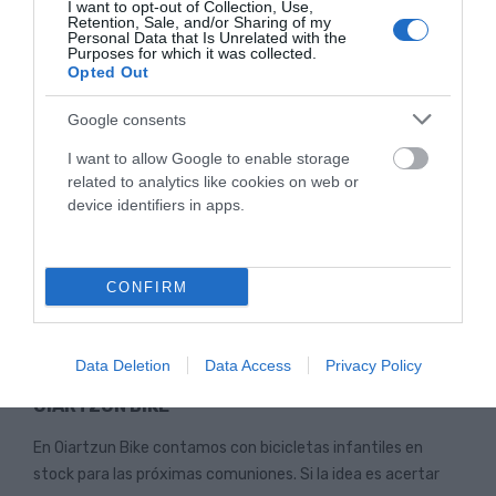
I want to opt-out of Collection, Use,
Retention, Sale, and/or Sharing of my
bicicletas infantiles y junior pensadas para acompañar a
Personal Data that Is Unrelated with the
cada...
Purposes for which it was collected.
Opted Out
Leer Más
Google consents
I want to allow Google to enable storage
related to analytics like cookies on web or
device identifiers in apps.
CONFIRM
BICICLETAS INFANTILES EN STOCK PARA
Data Deletion
Data Access
Privacy Policy
COMUNIONES EN GIPUZKOA: RESERVA YA EN
OIARTZUN BIKE
En Oiartzun Bike contamos con bicicletas infantiles en
stock para las próximas comuniones. Si la idea es acertar