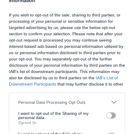
Information
If you wish to opt-out of the sale, sharing to third parties, or
processing of your personal or sensitive information for
targeted advertising by us, please use the below opt-out
section to confirm your selection. Please note that after your
opt-out request is processed you may continue seeing
interest-based ads based on personal information utilized by
us or personal information disclosed to third parties prior to
your opt-out. You may separately opt-out of the further
disclosure of your personal information by third parties on the
IAB’s list of downstream participants. This information may
also be disclosed by us to third parties on the
IAB’s List of
Downstream Participants
that may further disclose it to other
The Traka 2027 abre hoy sus inscripciones:
third parties.
empieza a preparar tu próximo gran reto
gravel
Please note that this website/app uses one or more Google
Personal Data Processing Opt Outs
services and may gather and store information including but
Si eres un apasionado del gravel, hoy es una fecha
not limited to your visit or usage behaviour. You may click to
I want to opt-out of the Sharing of my
marcada en rojo en el calendario. Este 16 de julio se
personal data.
grant or deny consent to Google and its third-party tags to
abren las inscripciones generales para The Traka 2027,
Opted In
use your data for below specified purposes in below Google
una de las pruebas de gravel más prestigiosas y
consent section.