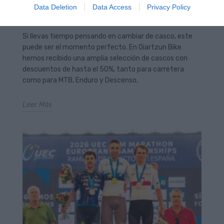
Data Deletion
Data Access
Privacy Policy
Gran liquidación de cascos Bell y Giro en
Oiartzun Bike
Si llevas tiempo pensando en cambiar de casco, este
puede ser el momento perfecto. En Oiartzun Bike
hemos recibido una amplia selección de cascos con
descuentos de hasta el 50%, tanto para carretera
como para MTB, Enduro y Descenso.
Leer Más