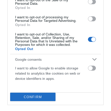
I want to opt-out of the Sale of my
deseadas del mundo, que volverá a convertir Girona en
Personal Data.
la capital internacional de esta modalidad del 30 de
Opted In
abril al 2 de mayo de 2027. Oiartzun Bike es el lugar
para equiparte para esta o cualquier otra prueba de
I want to opt-out of processing my
Personal Data for Targeted Advertising.
gravel.
Opted In
I want to opt-out of Collection, Use,
Leer Más
Retention, Sale, and/or Sharing of my
Personal Data that Is Unrelated with the
Purposes for which it was collected.
Opted Out
Google consents
I want to allow Google to enable storage
related to analytics like cookies on web or
device identifiers in apps.
CONFIRM