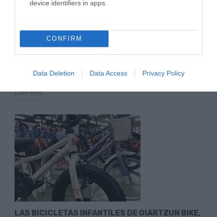
device identifiers in apps.
BICICLETAS INFANTILES EN STOCK PARA
COMUNIONES EN GIPUZKOA: RESERVA YA EN
OIARTZUN BIKE
CONFIRM
En Oiartzun Bike contamos con bicicletas infantiles en
stock para las próximas comuniones. Si la idea es acertar
Data Deletion
Data Access
Privacy Policy
con...
Leer Más
LAS BICICLETAS INFANTILES DE OIARTZUN BIKE,