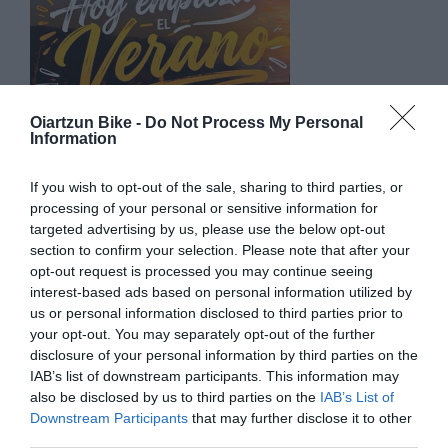
Oiartzun Bike -
Do Not Process My Personal
Information
COMIENZA EL VERANO 2026: EL MOMENTO
If you wish to opt-out of the sale, sharing to third parties, or
PERFECTO PARA DISFRUTAR DE LA BICICLETA
processing of your personal or sensitive information for
targeted advertising by us, please use the below opt-out
Tanto si eres de los que aprovechan cualquier momento
section to confirm your selection. Please note that after your
para salir con la bicicleta de montaña, como si prefieres la...
opt-out request is processed you may continue seeing
Leer Más
interest-based ads based on personal information utilized by
us or personal information disclosed to third parties prior to
your opt-out. You may separately opt-out of the further
disclosure of your personal information by third parties on the
IAB’s list of downstream participants. This information may
also be disclosed by us to third parties on the
IAB’s List of
Downstream Participants
that may further disclose it to other
third parties.