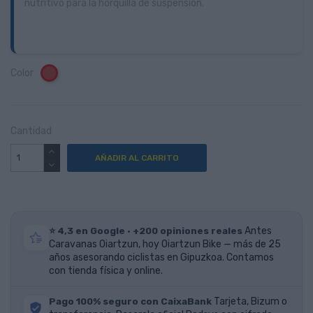
nutritivo para la horquilla de suspensión.
Color
Rojo
Cantidad
AÑADIR AL CARRITO
⭐ 4,3 en Google · +200 opiniones reales
Antes
Caravanas Oiartzun, hoy Oiartzun Bike — más de 25
años asesorando ciclistas en Gipuzkoa. Contamos
con tienda física y online.
Pago 100% seguro con CaixaBank
Tarjeta, Bizum o