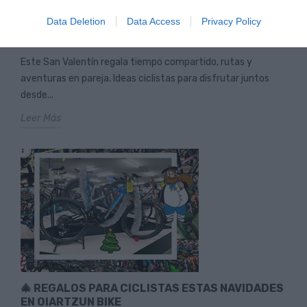
SAN VALENTÍN 2026 SOBRE DOS RUEDAS:
Data Deletion
Data Access
Privacy Policy
REGALA TIEMPO Y AVENTURAS JUNTOS
Este San Valentín regala tiempo compartido, rutas y
aventuras en pareja. Ideas ciclistas para disfrutar juntos
desde...
Leer Más
🎄 REGALOS PARA CICLISTAS ESTAS NAVIDADES
EN OIARTZUN BIKE