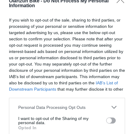
Oiartzun Bike -
Do Not Process My Personal
Information
Añadir Al Carrito
Añadir Al Carrito


If you wish to opt-out of the sale, sharing to third parties, or
La MONDRAKER DUNE R cuenta
La MONDRAKER CRAFTY R
con un cuadro Stealth Air
2024 disfruta de una
processing of your personal or sensitive information for
Carbon de 2,650g de ...
cinemática del sistema de ...
targeted advertising by us, please use the below opt-out
section to confirm your selection. Please note that after your
opt-out request is processed you may continue seeing
interest-based ads based on personal information utilized by
us or personal information disclosed to third parties prior to
your opt-out. You may separately opt-out of the further
disclosure of your personal information by third parties on the
IAB’s list of downstream participants. This information may
also be disclosed by us to third parties on the
IAB’s List of
Downstream Participants
that may further disclose it to other
ARTÍCULOS RELACIONADOS
third parties.
Please note that this website/app uses one or more Google
Personal Data Processing Opt Outs
services and may gather and store information including but
not limited to your visit or usage behaviour. You may click to
I want to opt-out of the Sharing of my
personal data.
grant or deny consent to Google and its third-party tags to
Opted In
use your data for below specified purposes in below Google