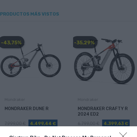
PRODUCTOS MÁS VISTOS
-43,75%
-35,29%
Mondraker
Mondraker
MONDRAKER DUNE R
MONDRAKER CRAFTY R
2024 ED2
7.999,00 €
4.499,44 €
6.799,00 €
4.399,63 €
L
M