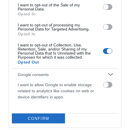
consent section.
I want to opt-out of the Sale of my
Personal Data.
Opted In
I want to opt-out of processing my
QUÉ LLEVAR EN TUS SALIDAS EN BICICLETA DE
Personal Data for Targeted Advertising.
VARIOS DÍAS: GUÍA IMPRESCINDIBLE PARA
Opted In
CICLOVIAJEROS
I want to opt-out of Collection, Use,
Retention, Sale, and/or Sharing of my
El cicloturismo es mucho más que desplazarse en bicicleta.
Personal Data that Is Unrelated with the
Purposes for which it was collected.
Es una experiencia de conexión con el entorno, de libertad...
Opted Out
Leer Más
Google consents
I want to allow Google to enable storage
related to analytics like cookies on web or
device identifiers in apps.
CONFIRM