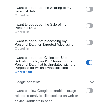
services and may gather and store information including but
not limited to your visit or usage behaviour. You may click to
I want to opt-out of the Sharing of my
personal data.
grant or deny consent to Google and its third-party tags to
Opted In
LAVIANA ACOGERÁ EL CAMPEONATO DE ESPAÑA
use your data for below specified purposes in below Google
DE ENDURO 2027
consent section.
I want to opt-out of the Sale of my
Personal Data.
Ya es oficial. La Comisión Delegada de la Real Federación
Opted In
Española de Ciclismo (RFEC) ha aprobado la sede y la fecha...
I want to opt-out of processing my
Leer Más
Personal Data for Targeted Advertising.
Opted In
I want to opt-out of Collection, Use,
Retention, Sale, and/or Sharing of my
Personal Data that Is Unrelated with the
Purposes for which it was collected.
Opted Out
Google consents
I want to allow Google to enable storage
related to analytics like cookies on web or
device identifiers in apps.
COMIENZA EL VERANO 2026: EL MOMENTO