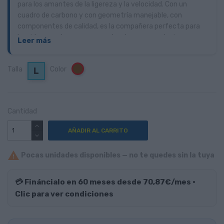
para los amantes de la ligereza y la velocidad. Con un
cuadro de carbono y con geometría manejable, con
componentes de calidad, es la compañera perfecta para
los riders que busquen ese extra de apoyo y, al mismo
Leer más
tiempo, una eMTB y ágil y confiable.
Talla
Color
Marrón
L
Cantidad
AÑADIR AL CARRITO

Pocas unidades disponibles — no te quedes sin la tuya
💳 Fináncialo en 60 meses desde 70,87€/mes ·
Clic para ver condiciones