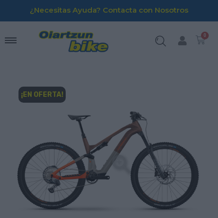
¿Necesitas Ayuda? Contacta con Nosotros
¡EN OFERTA!
