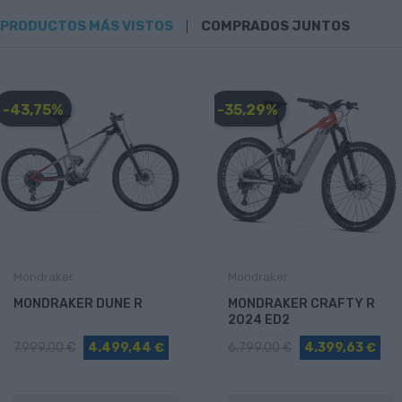
PRODUCTOS MÁS VISTOS
COMPRADOS JUNTOS
-43,75%
-35,29%
Mondraker
Mondraker
MONDRAKER DUNE R
MONDRAKER CRAFTY R
2024 ED2
7.999,00 €
4.499,44 €
6.799,00 €
4.399,63 €