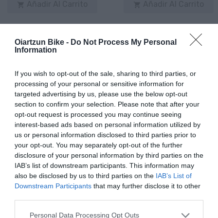
Añadir Al Carrito
Añadir Al Carrito


La MONDRAKER DUNE R cuenta
La MONDRAKER CRAFTY R
con un cuadro Stealth Air
2024 disfruta de una
Oiartzun Bike -
Do Not Process My Personal
Carbon de 2,650g de ...
cinemática del sistema de ...
Information
If you wish to opt-out of the sale, sharing to third parties, or
processing of your personal or sensitive information for
targeted advertising by us, please use the below opt-out
section to confirm your selection. Please note that after your
opt-out request is processed you may continue seeing
interest-based ads based on personal information utilized by
ARTÍCULOS RELACIONADOS
us or personal information disclosed to third parties prior to
your opt-out. You may separately opt-out of the further
disclosure of your personal information by third parties on the
IAB’s list of downstream participants. This information may
also be disclosed by us to third parties on the
IAB’s List of
Downstream Participants
that may further disclose it to other
third parties.
Please note that this website/app uses one or more Google
Personal Data Processing Opt Outs