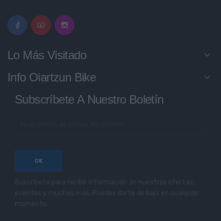
Lo Más Visitado
keyboard_arrow_down
Info Oiartzun Bike
keyboard_arrow_down
Subscríbete A Nuestro Boletín
Suscríbete para recibir información de nuestras ofertas,
eventos y muchos más. Puedes darte de baja en cualquier
momento.