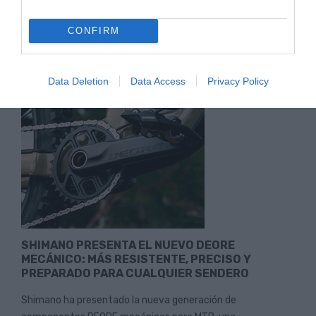
PERFECTO PARA DISFRUTAR DE LA BICICLETA
Tanto si eres de los que aprovechan cualquier momento
CONFIRM
para salir con la bicicleta de montaña, como si prefieres la...
Leer Más
Data Deletion
Data Access
Privacy Policy
SHIMANO PRESENTA EL NUEVO DEORE
MECÁNICO: MÁS RESISTENTE, PRECISO Y
PREPARADO PARA CUALQUIER SENDERO
Shimano ha presentado la nueva generación de