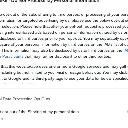
Características Técnicas
Detalles
Bike -
Do Not Process My Personal Information
to opt-out of the sale, sharing to third parties, or processing of your per
formation for targeted advertising by us, please use the below opt-out s
r selection. Please note that after your opt-out request is processed y
eing interest-based ads based on personal information utilized by us or
disclosed to third parties prior to your opt-out. You may separately opt-
Ficha técnica
KTM MACINA LYCAN 771
losure of your personal information by third parties on the IAB’s list of
. This information may also be disclosed by us to third parties on the
IA
Horquilla
Participants
that may further disclose it to other third parties.
FOX 34 Float AWL 27.5
 that this website/app uses one or more Google services and may gath
including but not limited to your visit or usage behaviour. You may click 
Potencia
 to Google and its third-party tags to use your data for below specifi
KTM Team Trail35
ogle consent section.
Frenos
l Data Processing Opt Outs
SRAM DB8 4-Piston
o opt-out of the Sharing of my personal data.
Motor
In
Bosch PERFORMANCE CX