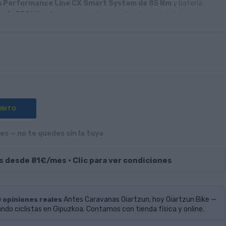
 Performance Line CX Smart System de 85 Nm
y batería
e de 750 Wh
, ofrece una asistencia potente y natural para
rutas de larga distancia. La suspensión
FOX
, con horquilla de
140
oat DPS Performance
, proporciona un excelente equilibrio entre
 transmisión
Shimano Deore XT de 12 velocidades
y frenos
 garantizando cambios precisos y una frenada potente en cualquier
RRITO
s — no te quedes sin la tuya
s desde 81€/mes · Clic para ver condiciones
0 opiniones reales
Antes Caravanas Oiartzun, hoy Oiartzun Bike —
do ciclistas en Gipuzkoa. Contamos con tienda física y online.