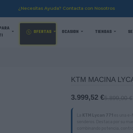
¿Necesitas Ayuda? Contacta con Nosotros
PARA
OFERTAS
OCASION
TIENDAS
SE
TI
KTM MACINA LYC
3.999,52 €
5.899,00 €
La
KTM Lycan 771
es una e-M
senderos. Destaca por su man
combinando potencia, contro