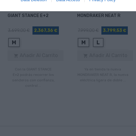
Giant
Mondraker
GIANT STANCE E+2
MONDRAKER NEAT R
3.699,00 €
2.367,36 €
7.999,00 €
3.799,53 €
M
M
L
Añadir Al Carrito
Añadir Al Carrito


Con la GIANT STANCE
Ya en tienda la nueva
E+2 podrás recorrer los
MONDRAKER NEAT R, la nueva
senderos con confianza,
eléctrica ligera de doble ...
control ...