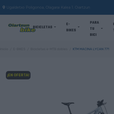
Ugaldetxo Poligonoa, Olagarai Kalea 1. Oiartzun
PARA
E-
BICICLETAS
TU
BIKES
BICI
Inicio
E-BIKES
Bicicletas e-MTB dobles
KTM MACINA LYCAN 771
¡EN OFERTA!