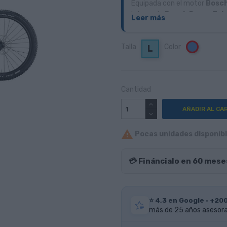
Equipada con el motor
Bosch
integrada
Bosch PowerTub
Leer más
afrontar subidas exigentes y 
mm
y amortiguador
FOX Fl
Talla
Color
Azul
L
comodidad y precisión.
El conjunto se completa con
SRAM DB8 de 4 pistones
,
terreno.
Cantidad
AÑADIR AL CA

Pocas unidades disponible
💳 Fináncialo en 60 mese
⭐ 4,3 en Google · +20
más de 25 años asesoran