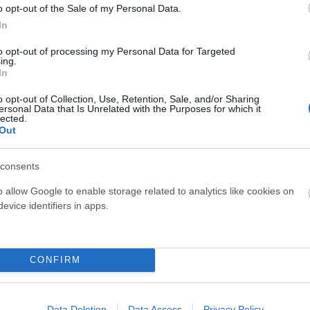
o opt-out of the Sale of my Personal Data.
Incluye pedales
In
No
to opt-out of processing my Personal Data for Targeted
ing.
In
o opt-out of Collection, Use, Retention, Sale, and/or Sharing
ersonal Data that Is Unrelated with the Purposes for which it
lected.
Out
consents
o allow Google to enable storage related to analytics like cookies on
-36%
-52,5%
evice identifiers in apps.
CONFIRM
Data Deletion
Data Access
Privacy Policy