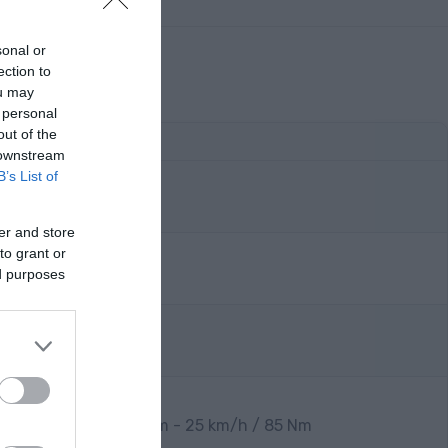
sonal or
ection to
ou may
 personal
out of the
 downstream
B’s List of
" e-bike 140 mm
er and store
to grant or
ed purposes
 Gen.4 smart system - 25 km/h / 85 Nm