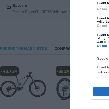
I want t
Batería
Opted 
Bosch PowerTUBE 750Wh hor. smart system
I want 
Advertis
Opted 
I want t
of my P
was col
Opted 
PRODUCTOS MÁS VISTOS
COMPRADOS JUNTOS
Google 
I want t
-43,75%
-35,29%
web or d