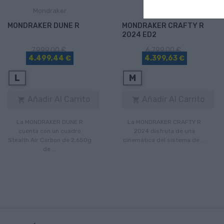
Mondraker
Mondraker
MONDRAKER DUNE R
MONDRAKER CRAFTY R
2024 ED2
7.999,00 €
6.799,00 €
4.499,44 €
4.399,63 €
L
M
Añadir Al Carrito
Añadir Al Carrito


La MONDRAKER DUNE R
La MONDRAKER CRAFTY R
cuenta con un cuadro
2024 disfruta de una
Stealth Air Carbon de 2,650g
cinemática del sistema de ...
de ...