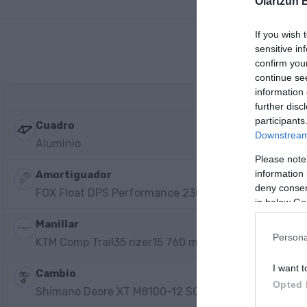
Oiartzun 
If you wish 
sensitive in
confirm you
continue se
information 
further disc
participants
Cuadro
Downstream 
Aluminio
Please note
information 
Amortiguador
deny consent
FOX Float DPS Performance 230x62.5
in below Go
Manillar
Persona
KTM Comp Trail35 rizer15 760 mm
I want t
Cambio
Opted 
Shimano Deore XT M8100-12 SGS shadow+