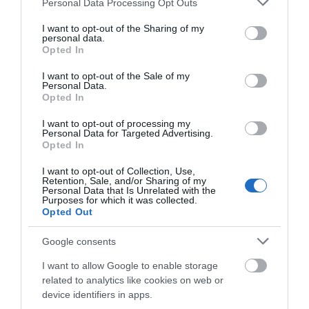
Personal Data Processing Opt Outs
services and may gather and store information including but
not limited to your visit or usage behaviour. You may click to
I want to opt-out of the Sharing of my
personal data.
grant or deny consent to Google and its third-party tags to
Opted In
use your data for below specified purposes in below Google
LAVIANA ACOGERÁ EL CAMPEONATO DE ESPAÑA
consent section.
DE ENDURO 2027
I want to opt-out of the Sale of my
Personal Data.
Opted In
Ya es oficial. La Comisión Delegada de la Real Federación
Española de Ciclismo (RFEC) ha aprobado la sede y la fecha...
I want to opt-out of processing my
Personal Data for Targeted Advertising.
Leer Más
Opted In
I want to opt-out of Collection, Use,
Retention, Sale, and/or Sharing of my
Personal Data that Is Unrelated with the
Purposes for which it was collected.
Opted Out
Google consents
I want to allow Google to enable storage
related to analytics like cookies on web or
device identifiers in apps.