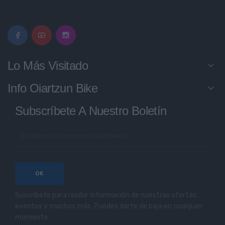
Lo Más Visitado
keyboard_arrow_down
Info Oiartzun Bike
keyboard_arrow_down
Subscríbete A Nuestro Boletín
Suscríbete para recibir información de nuestras ofertas,
eventos y muchos más. Puedes darte de baja en cualquier
momento.