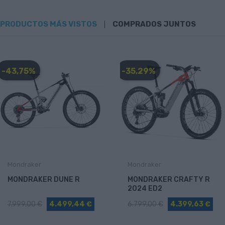
PRODUCTOS MÁS VISTOS
COMPRADOS JUNTOS
-43,75%
-35,29%
Mondraker
Mondraker
MONDRAKER DUNE R
MONDRAKER CRAFTY R
2024 ED2
7.999,00 €
4.499,44 €
6.799,00 €
4.399,63 €