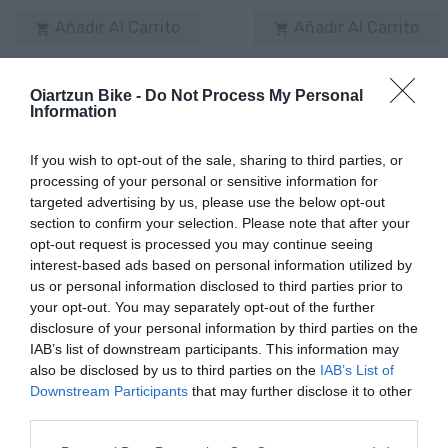
Añadir Al Carrito
Añadir Al Carrito


La MONDRAKER DUNE R cuenta
La MONDRAKER CRAFTY R
con un cuadro Stealth Air
2024 disfruta de una
Oiartzun Bike -
Do Not Process My Personal
Carbon de 2,650g de ...
cinemática del sistema de ...
Information
If you wish to opt-out of the sale, sharing to third parties, or
processing of your personal or sensitive information for
targeted advertising by us, please use the below opt-out
section to confirm your selection. Please note that after your
opt-out request is processed you may continue seeing
interest-based ads based on personal information utilized by
us or personal information disclosed to third parties prior to
ARTÍCULOS RELACIONADOS
your opt-out. You may separately opt-out of the further
disclosure of your personal information by third parties on the
IAB’s list of downstream participants. This information may
also be disclosed by us to third parties on the
IAB’s List of
Downstream Participants
that may further disclose it to other
third parties.
Please note that this website/app uses one or more Google