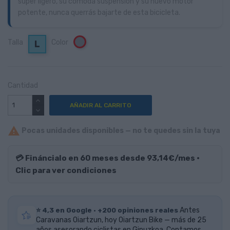
super ligero, su cómoda suspensión y su nuevo motor
potente, nunca querrás bajarte de esta bicicleta.
Talla
Color
Gris
L
Cantidad
AÑADIR AL CARRITO

Pocas unidades disponibles — no te quedes sin la tuya
💳 Fináncialo en 60 meses desde 93,14€/mes ·
Clic para ver condiciones
⭐ 4,3 en Google · +200 opiniones reales
Antes
Caravanas Oiartzun, hoy Oiartzun Bike — más de 25
años asesorando ciclistas en Gipuzkoa. Contamos