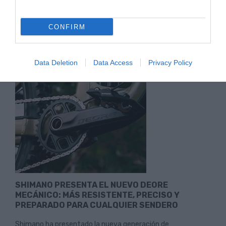
COMIENZA EL VERANO 2026: EL MOMENTO
PERFECTO PARA DISFRUTAR DE LA BICICLETA
CONFIRM
Tanto si eres de los que aprovechan cualquier momento
para salir con la bicicleta de montaña, como si prefieres la...
Leer Más
Data Deletion
Data Access
Privacy Policy
SHIMANO PRESENTA EL NUEVO DEORE
MECÁNICO: MÁS RESISTENTE, PRECISO Y
PREPARADO PARA CUALQUIER SENDERO
Shimano ha presentado la nueva generación de