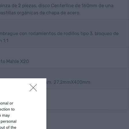
inza de 2 piezas, disco Centerline de 160mm de una
 pastillas orgánicas de chapa de acero.
brague con rodamientos de rodillos tipo 3, bloqueo de
 1:1
to Mahle X20
x Reverb XPLR AXS 75mm, 27,2mmX400mm
sonal or
ection to
ou may
 personal
out of the