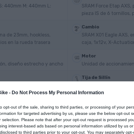
s, S: 440mm M: 440mm L:
SRAM Force Etap AXS, p
pieza IS de 6 tornillos,
Cambio
rna de 23mm, hookless,
SRAM X01 Eagle AXS, em
dios en la rueda trasera
caja, 1x12v, X-Actuation
Motor
ión, diseño estrecho y ancho
Unidad de accionamien
Tija de Sillín
Telescópica: RockSho
Bike -
Do Not Process My Personal Information
to opt-out of the sale, sharing to third parties, or processing of your per
formation for targeted advertising by us, please use the below opt-out s
r selection. Please note that after your opt-out request is processed y
eing interest-based ads based on personal information utilized by us or
disclosed to third parties prior to your opt-out. You may separately opt-