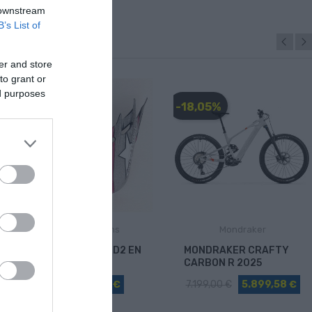
 downstream
B’s List of
er and store
to grant or
ed purposes
-28,00 €
-18,05%
Troy Lee Designs
Mondraker
VISERA TROY LEE D2 EN
MONDRAKER CRAFTY
15 COLORES
CARBON R 2025
34,90 €
6,90 €
7.199,00 €
5.899,58 €