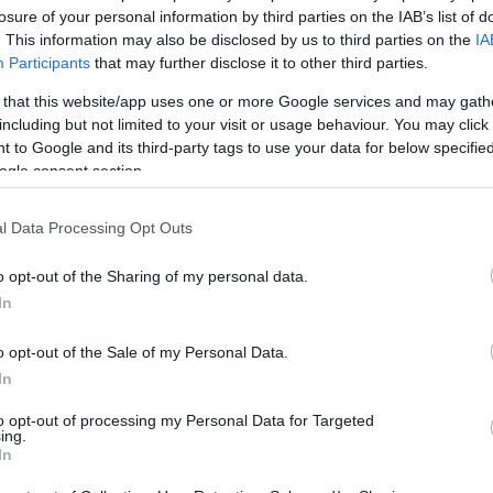
losure of your personal information by third parties on the IAB’s list of
. This information may also be disclosed by us to third parties on the
IA
Participants
that may further disclose it to other third parties.
 that this website/app uses one or more Google services and may gath
including but not limited to your visit or usage behaviour. You may click 
 to Google and its third-party tags to use your data for below specifi
-36%
-52,5%
ogle consent section.
l Data Processing Opt Outs
o opt-out of the Sharing of my personal data.
In
o opt-out of the Sale of my Personal Data.
Giant
Mondraker
In
GIANT STANCE E+2
MONDRAKER NEAT R
to opt-out of processing my Personal Data for Targeted
ing.
3.699,00 €
2.367,36 €
7.999,00 €
3.799,53 €
In