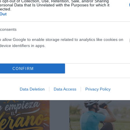
o opt-out of Collection, Use, Retention, Sale, and/or Sharing
ersonal Data that Is Unrelated with the Purposes for which it
lected.
Añadir Al Carrito
Añadir Al Carrito


Out
Con la GIANT STANCE
Ya en tienda la nueva
consents
E+2 podrás recorrer los
MONDRAKER NEAT R, la nueva
senderos con confianza,
eléctrica ligera de doble ...
o allow Google to enable storage related to analytics like cookies on
control ...
evice identifiers in apps.
CONFIRM
Data Deletion
Data Access
Privacy Policy