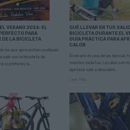
EL VERANO 2026: EL
QUÉ LLEVAR EN TUS SALI
PERFECTO PARA
BICICLETA DURANTE EL V
 DE LA BICICLETA
GUÍA PRÁCTICA PARA AF
CALOR
 de los que aprovechan cualquier
El verano es una de las épocas f
salir con la bicicleta de
muchos ciclistas. Los días son m
si prefieres la...
apetece salir a descubrir...
Leer Más