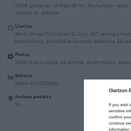
OnOff gravel con un flare de 16º. Anchura por talla
460mm XL: 460mm
Llantas
Mavic Allroad Pro Carbon SL Disc, UST, anchura inte
bujes Infinity, 24 radios en la rueda delantera, 28 ra
Platos
SRAM X-Sync Eagle, 40 dientes, direct mount, aleac
Batería
Mahle X20 IX350Wh
Oiartzun 
Incluye pedales
No
If you wish 
sensitive in
confirm you
continue se
information 