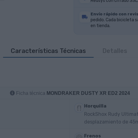
Redsys con cifrado SSL.
Envío rápido con revis
pedido. Cada bicicleta s
en tienda.
Características Técnicas
Detalles
Ficha técnica
MONDRAKER DUSTY XR ED2 2024
Horquilla
RockShox Rudy Ultimat
desplazamiento de 45
Frenos