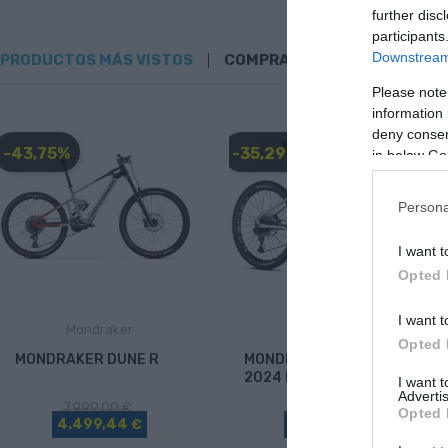
further disc
participants
Downstream 
PRODUCTOS MÁS VISTOS
COMPRADOS JUNTOS
Please note
information 
deny consent
-43,75%
-35,29%
in below Go
Persona
I want t
Opted 
I want t
Mondraker
Mondraker
Opted 
MONDRAKER DUNE R
MONDRAKER CRAFTY R
2024 ED2
I want 
Advertis
7.999,00 €
6.799,00 €
Opted 
4.499,44 €
4.399,63 €