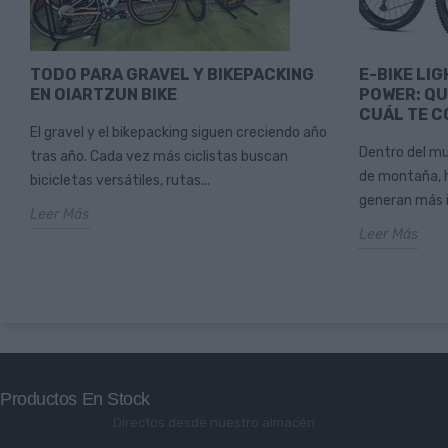
TODO PARA GRAVEL Y BIKEPACKING
E-BIKE LIG
EN OIARTZUN BIKE
POWER: QU
CUÁL TE C
El gravel y el bikepacking siguen creciendo año
Dentro del mu
tras año. Cada vez más ciclistas buscan
de montaña, 
bicicletas versátiles, rutas...
generan más in
Leer Más
Leer Más
Productos En Stock
Directos desde nuestro almacén