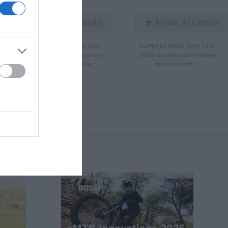
Añadir Al Carrito
Añadir Al Carrito


Las viseras del casco Troy
La MONDRAKER CRAFTY R
Lee D2 son ideales para tus
2025 cuenta con el nuevo
descensos. Disponible ...
motor Bosch ...