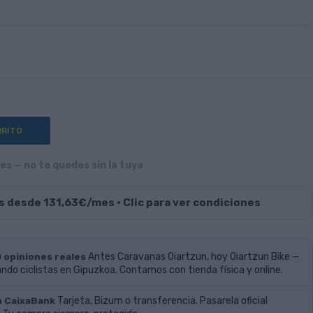
orado
RRITO
s — no te quedes sin la tuya
s desde 131,63€/mes · Clic para ver condiciones
0 opiniones reales
Antes Caravanas Oiartzun, hoy Oiartzun Bike —
do ciclistas en Gipuzkoa. Contamos con tienda física y online.
n CaixaBank
Tarjeta, Bizum o transferencia. Pasarela oficial