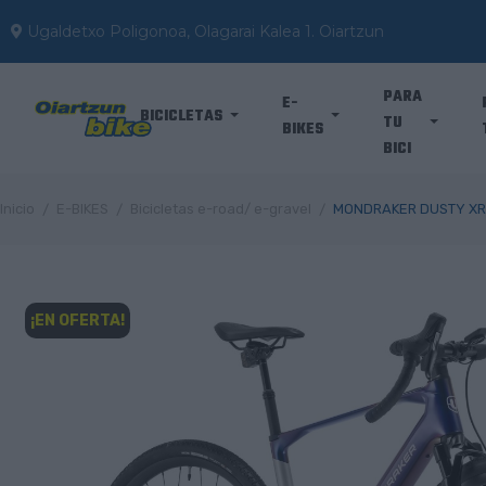
Ugaldetxo Poligonoa, Olagarai Kalea 1. Oiartzun
PARA
E-
BICICLETAS
TU
BIKES
BICI
Inicio
E-BIKES
Bicicletas e-road/ e-gravel
MONDRAKER DUSTY XR
¡EN OFERTA!