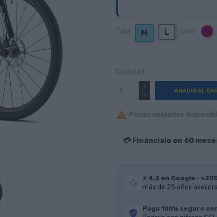
L
Talla
Color
M
M
Cantidad
AÑADIR AL CA

Pocas unidades disponible
💳 Fináncialo en 60 mese
⭐ 4,3 en Google · +20
más de 25 años asesoran
Pago 100% seguro co