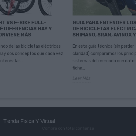
HT VS E-BIKE FULL-
GUÍA PARA ENTENDER LO
É DIFERENCIAS HAY Y
DE BICICLETAS ELÉCTRIC
ONVIENE MÁS
SHIMANO, SRAM, AVINOX 
ndo de las bicicletas eléctricas
En esta guía técnica (sin perder
hay dos conceptos que cada vez
claridad) comparamos los princi
terés: las...
sistemas del mercado con datos
ficha...
Leer Más
Tienda Física Y Virtual
Compra con total confianza