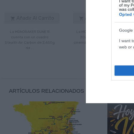
I want t
of my P
was col
Opted 
Añadir Al Carrito
Añadir Al Carrito


Google 
La MONDRAKER DUNE R
La MONDRAKER CRAFTY R
cuenta con un cuadro
2024 disfruta de una
I want t
Stealth Air Carbon de 2,650g
cinemática del sistema de ...
web or d
de ...
ARTÍCULOS RELACIONADOS