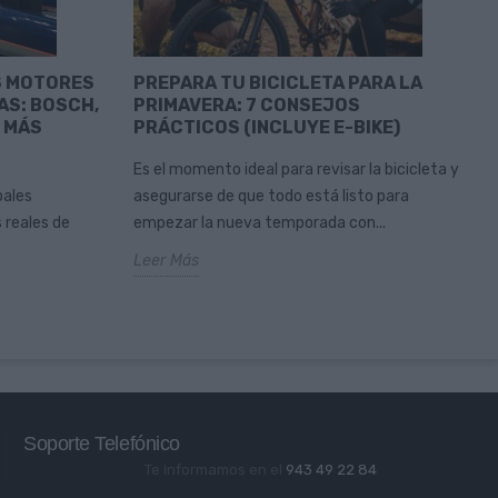
S MOTORES
PREPARA TU BICICLETA PARA LA
AS: BOSCH,
PRIMAVERA: 7 CONSEJOS
Y MÁS
PRÁCTICOS (INCLUYE E-BIKE)
Es el momento ideal para revisar la bicicleta y
pales
asegurarse de que todo está listo para
 reales de
empezar la nueva temporada con...
Leer Más
Soporte Telefónico
Te informamos en el
943 49 22 84