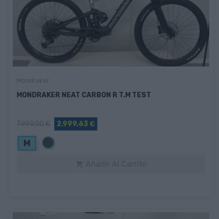
Mondraker
MONDRAKER NEAT CARBON R T.M TEST
7.999,00 €
2.999,63 €
Negro
M
Añadir Al Carrito
