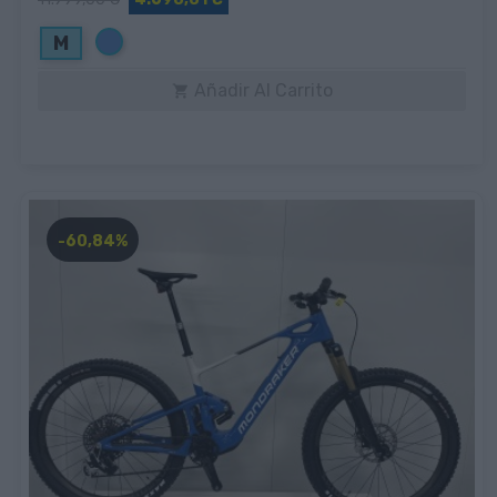
Azul
M
Añadir Al Carrito

-60,84%