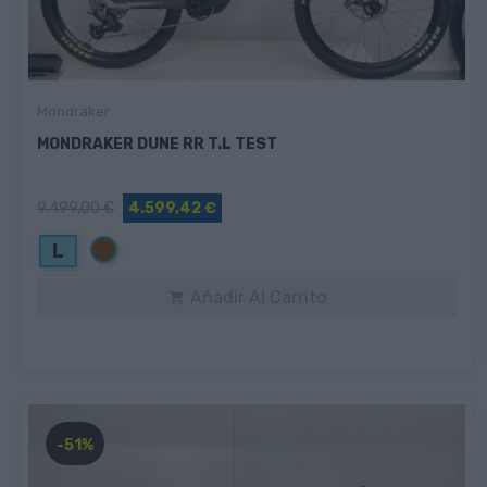
Mondraker
MONDRAKER DUNE RR T.L TEST
9.499,00 €
4.599,42 €
Marrón
L
Añadir Al Carrito

-51%