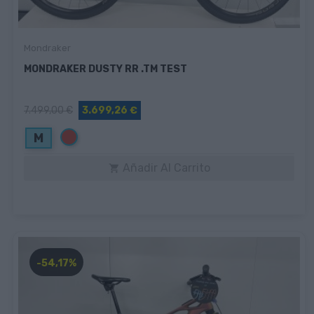
Mondraker
MONDRAKER DUSTY RR .TM TEST
7.499,00 €
3.699,26 €
Rojo
M
Añadir Al Carrito

-54,17%