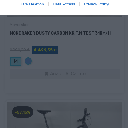
Data Deletion
Data Access
Privacy Policy
Mondraker
MONDRAKER DUSTY CARBON XR T.M TEST 31KM/H
9.999,00 €
4.499,55 €
Azul
M
Añadir Al Carrito

-57,15%