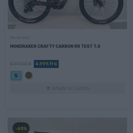
Mondraker
MONDRAKER CRAFTY CARBON RR TEST T.S
8.499,00 €
4.999,11 €
Marrón
S
Añadir Al Carrito

-60%