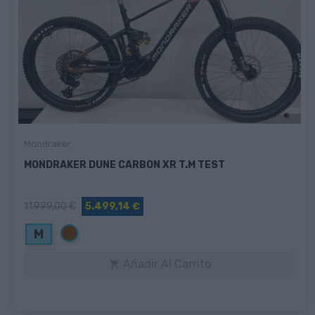
Mondraker
MONDRAKER DUNE CARBON XR T.M TEST
11.999,00 €
5.499,14 €
Marrón
M
Añadir Al Carrito
