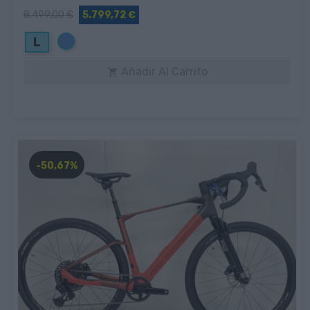
8.499,00 €
5.799,72 €
Azul
L
Añadir Al Carrito

-50,67%