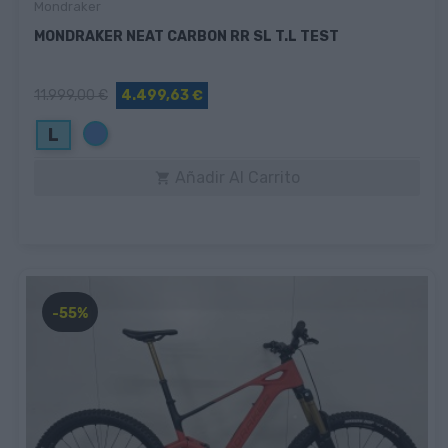
Mondraker
MONDRAKER NEAT CARBON RR SL T.L TEST
11.999,00 €
4.499,63 €
Azul
L
Añadir Al Carrito

-55%