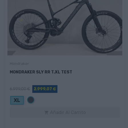
Mondraker
MONDRAKER SLY RR T.XL TEST
6.999,00 €
2.999,07 €
Negro
XL
Añadir Al Carrito
