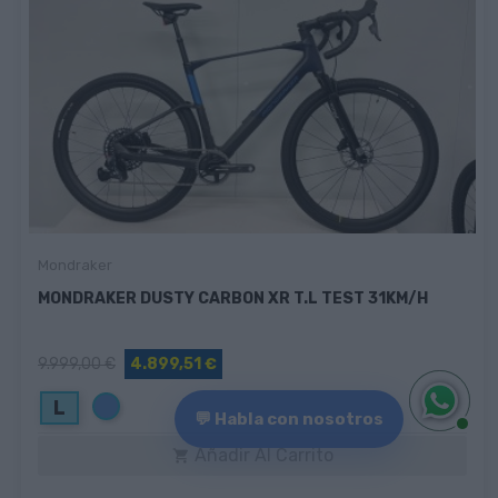
Mondraker
MONDRAKER DUSTY CARBON XR T.L TEST 31KM/H
9.999,00 €
4.899,51 €
Azul
L
💬 Habla con nosotros
Añadir Al Carrito
