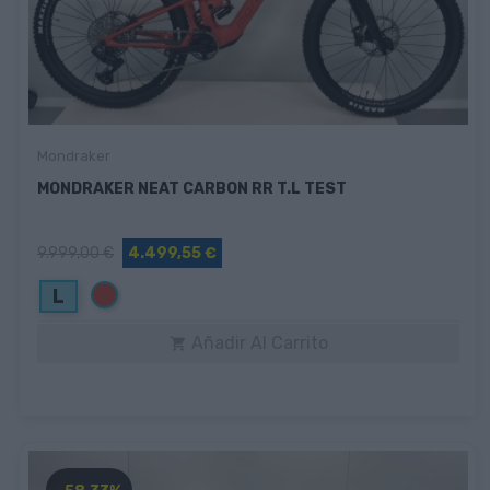
Mondraker
MONDRAKER NEAT CARBON RR T.L TEST
9.999,00 €
4.499,55 €
Rojo
L
Añadir Al Carrito
