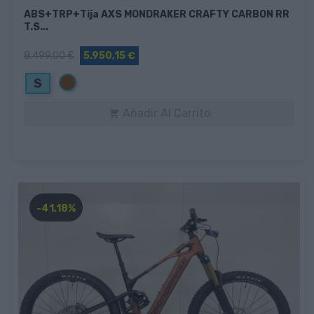
ABS+TRP+Tija AXS MONDRAKER CRAFTY CARBON RR
T.S...
8.499,00 €
5.950,15 €
Marrón
S
Añadir Al Carrito

-41,18%