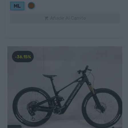
Marrón
ML
Añadir Al Carrito

-36,15%