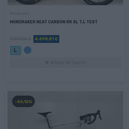
Mondraker
MONDRAKER NEAT CARBON RR SL T.L TEST
11.999,00 €
4.698,81 €
Azul
L
Añadir Al Carrito

-46,16%