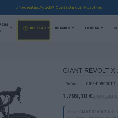
¿Necesitas Ayuda? Contacta con Nosotros
PARA
OFERTAS
OCASION
TIENDAS
SE
TI
GIANT REVOLT X 
Referencia: C10FN108000111
1.799,10 €
2.999,00 €
Con la
GIANT REVOLT X 1
pod
con suspensión delantera. El 