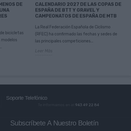
 MENOS DE
CALENDARIO 2027 DE LAS COPAS DE
 UNA
ESPAÑA DE BTT Y GRAVEL Y
RES
CAMPEONATOS DE ESPAÑA DE MTB
La Real Federación Española de Ciclismo
de bicicletas
(RFEC) ha confirmado las fechas y sedes de
, modelos
las principales competiciones...
.
Leer Más
Soporte Telefónico
Te informamos en el
943 49 22 84
Subscríbete A Nuestro Boletín