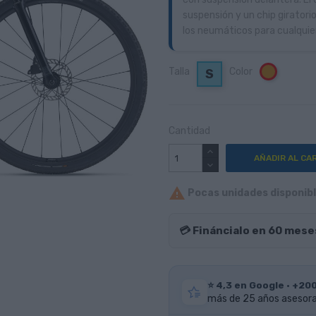
suspensión y un chip giratorio
los neumáticos para cualquie
Talla
Color
Naranja
S
Cantidad
AÑADIR AL CA

Pocas unidades disponible
💳 Fináncialo en 60 mese
⭐ 4,3 en Google · +20
más de 25 años asesoran