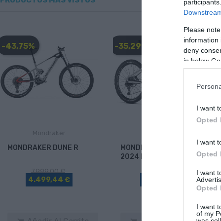
PRODUCTOS MÁS VISTOS
participants
Downstream 
Please note
information 
-43,75%
-35,29%
deny consent
in below Go
Persona
I want t
Opted 
Mondraker
Mondraker
I want t
MONDRAKER DUNE R
MONDRAKER CRAFTY R
Opted 
2024 ED2
7.999,00 €
6.799,00 €
I want 
Advertis
4.499,44 €
4.399,63 €
Opted 
I want t
of my P
was col