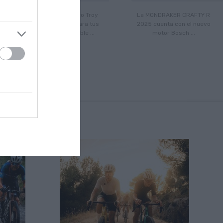
Las viseras del casco Troy
La MONDRAKER CRAFTY R
Lee D2 son ideales para tus
2025 cuenta con el nuevo
descensos. Disponible ...
motor Bosch ...