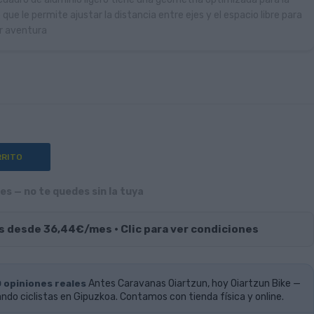
 que le permite ajustar la distancia entre ejes y el espacio libre para
r aventura
RRITO
s — no te quedes sin la tuya
s desde 36,44€/mes · Clic para ver condiciones
0 opiniones reales
Antes Caravanas Oiartzun, hoy Oiartzun Bike —
do ciclistas en Gipuzkoa. Contamos con tienda física y online.