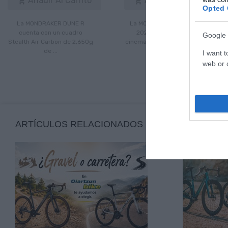
Añadir Al Carrito
Añadir Al Carrito


Opted 
La MONDRAKER DUNE R
La MONDRAKER CRAFTY R
cuenta con un cuadro
2024 disfruta de una
Google 
Stealth Air Carbon de 2,650g
cinemática del sistema de ...
de ...
I want t
web or d
ARTÍCULOS RELACIONADOS