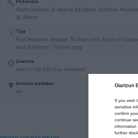
Potencia
Giant Contact, 8-degree XS:50mm, S:50mm, M:60m
XL:80mm
Tija
Post Moderne, dropper, 30.9mm with 30mm of susp
drop S:415mm / 100mm drop
Llantas
Giant P-X2 EVO Disc wheelset
Incluye pedales
Oiartzun 
No
If you wish 
sensitive in
confirm you
continue se
information 
further disc