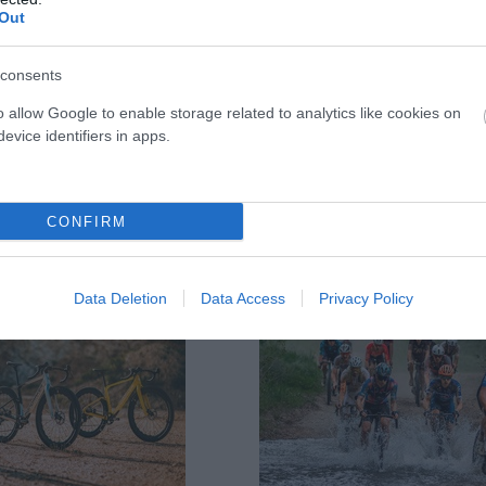
Out
Con la GIANT STANCE
Ya en tienda la nueva
E+2 podrás recorrer los
MONDRAKER NEAT R, la nueva
senderos con confianza,
eléctrica ligera de doble ...
consents
control ...
o allow Google to enable storage related to analytics like cookies on
evice identifiers in apps.
CONFIRM
Data Deletion
Data Access
Privacy Policy