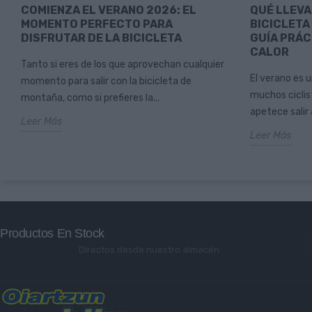
COMIENZA EL VERANO 2026: EL
QUÉ LLEVA
MOMENTO PERFECTO PARA
BICICLETA
DISFRUTAR DE LA BICICLETA
GUÍA PRÁC
CALOR
Tanto si eres de los que aprovechan cualquier
El verano es 
momento para salir con la bicicleta de
muchos ciclist
montaña, como si prefieres la...
apetece salir a
Leer Más
Leer Más
Productos En Stock
Directos desde nuestro almacén