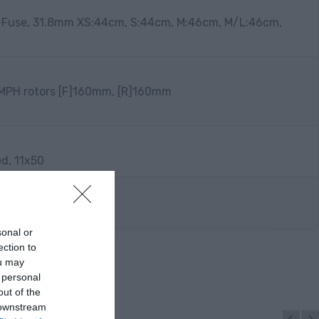
-Fuse, 31.8mm XS:44cm, S:44cm, M:46cm, M/L:46cm,
 MPH rotors [F]160mm, [R]160mm
d, 11x50
sonal or
ection to
ou may
 personal
out of the
 downstream