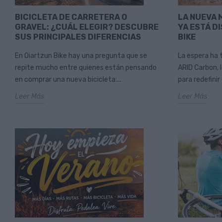
BICICLETA DE CARRETERA O
LA NUEVA 
GRAVEL: ¿CUÁL ELEGIR? DESCUBRE
YA ESTÁ D
SUS PRINCIPALES DIFERENCIAS
BIKE
En Oiartzun Bike hay una pregunta que se
La espera ha 
repite mucho entre quienes están pensando
ARID Carbon, 
en comprar una nueva bicicleta:...
para redefinir 
Leer Más
Leer Más