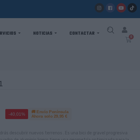
RVICIOS
NOTICIAS
CONTACTAR
1
🚚 Envío Península
-40,01%
Ahora solo
29,95 €
rás descubrir nuevos terrenos . Es una bici de gravel progresiva
cuadro de aluminio ligero tiene una geometría optimizada para la