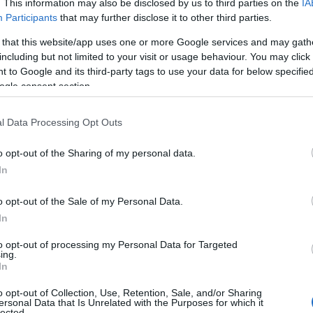
. This information may also be disclosed by us to third parties on the
IA
Participants
that may further disclose it to other third parties.
 that this website/app uses one or more Google services and may gath
including but not limited to your visit or usage behaviour. You may click 
-36%
-52,5%
 to Google and its third-party tags to use your data for below specifi
ogle consent section.
l Data Processing Opt Outs
o opt-out of the Sharing of my personal data.
In
Giant
Mondraker
o opt-out of the Sale of my Personal Data.
GIANT STANCE E+2
MONDRAKER NEAT R
In
3.699,00 €
2.367,36 €
7.999,00 €
3.799,53 €
to opt-out of processing my Personal Data for Targeted
ing.
In
o opt-out of Collection, Use, Retention, Sale, and/or Sharing
Añadir Al Carrito
Añadir Al Carrito
ersonal Data that Is Unrelated with the Purposes for which it


lected.