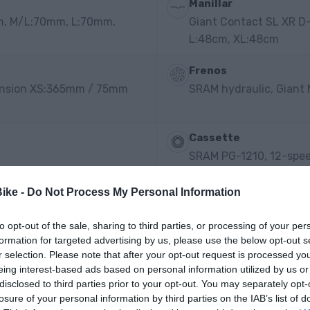
Manillar
m, M/L:70mm, L:70mm,
Giant Contact SL XR D
L:48cm, XL:48cm
Frenos
ension XS:365mm / 75mm
SRAM hydraulic, Giant
Cassette
SRAM PG-1210, 12-spee
Bike -
Do Not Process My Personal Information
to opt-out of the sale, sharing to third parties, or processing of your per
formation for targeted advertising by us, please use the below opt-out s
r selection. Please note that after your opt-out request is processed y
eing interest-based ads based on personal information utilized by us or
disclosed to third parties prior to your opt-out. You may separately opt-
losure of your personal information by third parties on the IAB’s list of