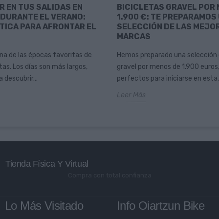
R EN TUS SALIDAS EN
BICICLETAS GRAVEL POR
 DURANTE EL VERANO:
1.900 €: TE PREPARAMOS
TICA PARA AFRONTAR EL
SELECCIÓN DE LAS MEJO
MARCAS
una de las épocas favoritas de
Hemos preparado una selección 
as. Los días son más largos,
gravel por menos de 1.900 euros
 descubrir...
perfectos para iniciarse en esta..
Leer Más
Tienda Física Y Virtual
Compra con total confianza
Lo Más Visitado
Info Oiartzun Bike