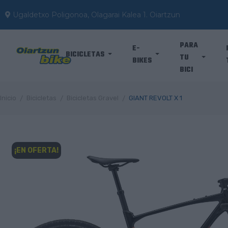
Ugaldetxo Poligonoa, Olagarai Kalea 1. Oiartzun
PARA
E-
BICICLETAS
TU
BIKES
BICI
Inicio
Bicicletas
Bicicletas Gravel
GIANT REVOLT X 1
¡EN OFERTA!