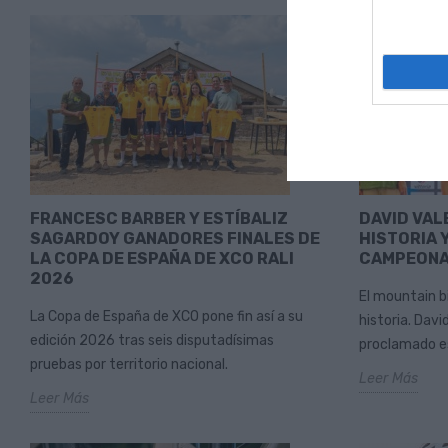
FRANCESC BARBER Y ESTÍBALIZ
DAVID VAL
SAGARDOY GANADORES FINALES DE
HISTORIA Y
LA COPA DE ESPAÑA DE XCO RALI
CAMPEONA
2026
El mountain b
La Copa de España de XCO pone fin así a su
historia. Davi
edición 2026 tras seis disputadísimas
proclamado es
pruebas por territorio nacional.
Leer Más
Leer Más