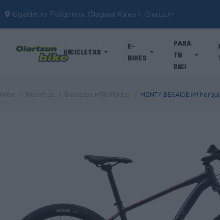
Ugaldetxo Poligonoa, Olagarai Kalea 1. Oiartzun
PARA
E-
BICICLETAS
TU
BIKES
BICI
Inicio
Bicicletas
Bicicletas MTB Rígidas
MONTY BESAIDE M1 horquil