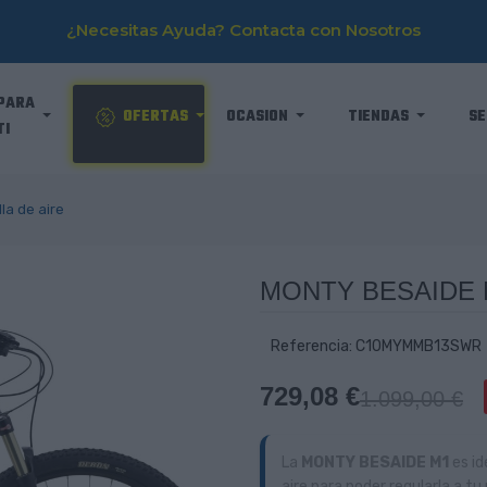
¿Necesitas Ayuda? Contacta con Nosotros
PARA
OFERTAS
OCASION
TIENDAS
SE
TI
la de aire
MONTY BESAIDE M1
Referencia: C10MYMMB13SWR
729,08 €
1.099,00 €
La
MONTY BESAIDE M1
es id
aire para poder regularla a t