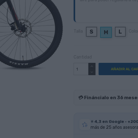
S
L
Talla
Colo
M
Cantidad
AÑADIR AL CA
💳 Fináncialo en 36 mese
⭐ 4,3 en Google · +20
más de 25 años asesoran