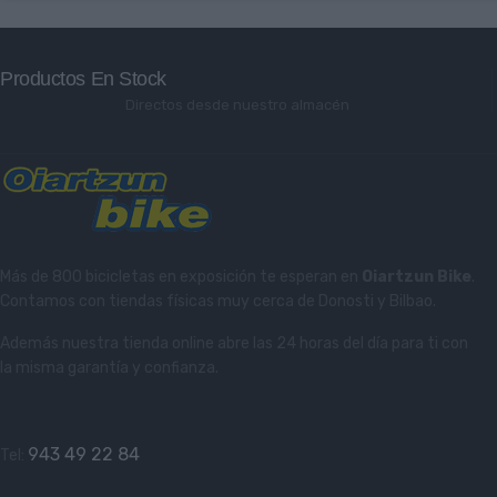
Productos En Stock
Directos desde nuestro almacén
Más de 800 bicicletas en exposición te esperan en
Oiartzun Bike
.
Contamos con tiendas físicas muy cerca de Donosti y Bilbao.
Además nuestra tienda online abre las 24 horas del día para ti con
la misma garantía y confianza.
943 49 22 84
Tel: