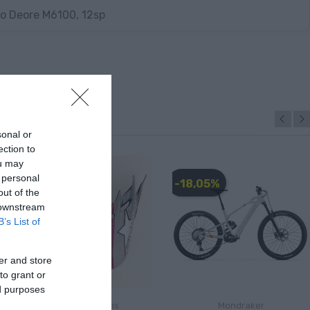
o Deore M6100, 12sp
sonal or
ection to
ou may
 personal
-28,00 €
-18,05%
out of the
 downstream
B’s List of
er and store
to grant or
ed purposes
Troy Lee Designs
Mondraker