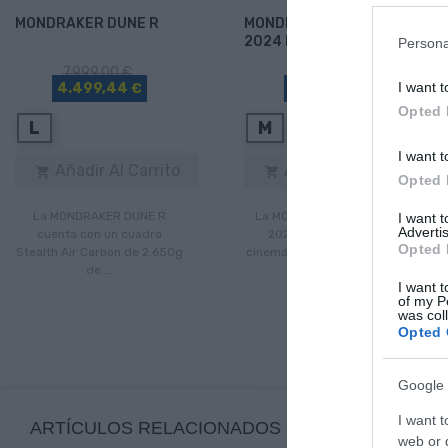
MONDRAKER DUNE R
MONDRAKER CRAFTY R
2024 ED2
Persona
7.999,00 €
6.799,00 €
I want t
4.499,44 €
4.399,63 €
Opted 
L
M
I want t
Añadir Al Carrito
Añadir Al Carrito


Opted 
La MONDRAKER DUNE R
La MONDRAKER CRAFTY R
I want 
Advertis
cuenta con un cuadro
2024 disfruta de una
Opted 
Stealth Air Carbon de 2,650g
cinemática del sistema de ...
de ...
I want t
of my P
was col
Opted 
Google 
I want t
ARTÍCULOS RELACIONADOS
web or d