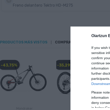
Freno delantero Tektro HD-M275
Oiartzun 
PRODUCTOS MÁS VISTOS
COMPRADOS JUNTOS
If you wish 
sensitive in
confirm you
continue se
-43,75%
-35,29%
information 
further disc
participants
Downstream 
Please note
information 
deny consent
in below Go
Mondraker
Mondraker