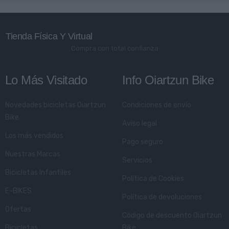
Tienda Física Y Virtual
Compra con total confianza
Lo Más Visitado
Info Oiartzun Bike
Novedades bicicletas Oiartzun
Condiciones de envío
Bike
Aviso legal
Los más vendidos
Pago seguro
Nuestras Marcas
Servicios
Bicicletas Infantiles
Política de Cookies
E-BIKES
Política de devoluciones
Ofertas
Código de descuento Oiartzun
Bicicletas
Bike