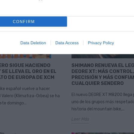
CONFIRM
Data Deletion
Data Access
Privacy Policy
ERO SIGUE HACIENDO
SHIMANO RENUEVA EL LE
 SE LLEVA EL ORO EN EL
DEORE XT: MÁS CONTROL,
TO DE EUROPA DE XCM
PRECISIÓN Y MÁS CONFIA
CUALQUIER SENDERO
ike español vuelve a hacer
El nuevo DEORE XT M8200 llega 
d Valero (Klimatiza-Orbea) se ha
uno de los grupos más respetado
te domingo...
historia del mountain bike,...
Leer Más