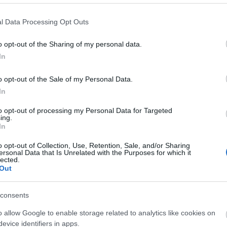
GIANT STANCE E+2
MONDRAKER NEAT R
l Data Processing Opt Outs
3.699,00 €
2.367,36 €
7.999,00 €
3.799,53 €
o opt-out of the Sharing of my personal data.
M
M
L
In
Añadir Al Carrito
Añadir Al Carrito


o opt-out of the Sale of my Personal Data.
In
Con la GIANT STANCE
Ya en tienda la nueva
to opt-out of processing my Personal Data for Targeted
E+2 podrás recorrer los
MONDRAKER NEAT R, la nueva
ing.
senderos con confianza,
eléctrica ligera de doble ...
In
control ...
o opt-out of Collection, Use, Retention, Sale, and/or Sharing
ersonal Data that Is Unrelated with the Purposes for which it
lected.
Out
consents
o allow Google to enable storage related to analytics like cookies on
evice identifiers in apps.