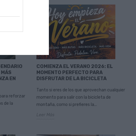
GENDARIO
COMIENZA EL VERANO 2026: EL
 MÁS
MOMENTO PERFECTO PARA
NZA EN
DISFRUTAR DE LA BICICLETA
Tanto si eres de los que aprovechan cualquier
para reforzar
momento para salir con la bicicleta de
s de la
montaña, como si prefieres la...
Leer Más