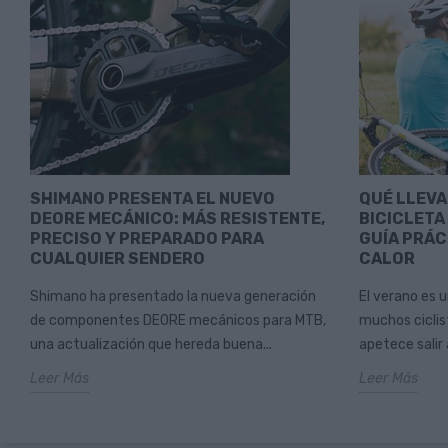
SHIMANO PRESENTA EL NUEVO
QUÉ LLEVA
DEORE MECÁNICO: MÁS RESISTENTE,
BICICLETA
PRECISO Y PREPARADO PARA
GUÍA PRÁC
CUALQUIER SENDERO
CALOR
Shimano ha presentado la nueva generación
El verano es 
de componentes DEORE mecánicos para MTB,
muchos ciclist
una actualización que hereda buena...
apetece salir a
Leer Más
Leer Más