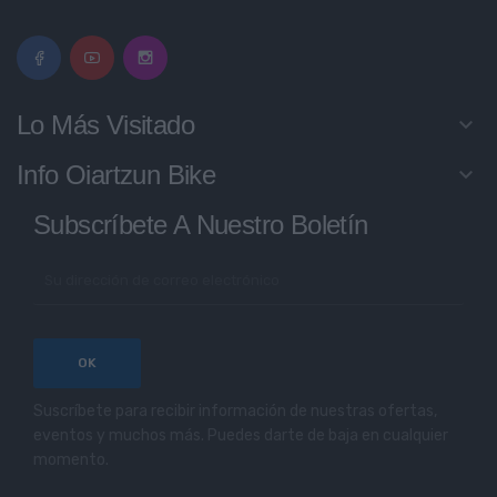
Lo Más Visitado
keyboard_arrow_down
Info Oiartzun Bike
keyboard_arrow_down
Subscríbete A Nuestro Boletín
Suscríbete para recibir información de nuestras ofertas,
eventos y muchos más. Puedes darte de baja en cualquier
momento.