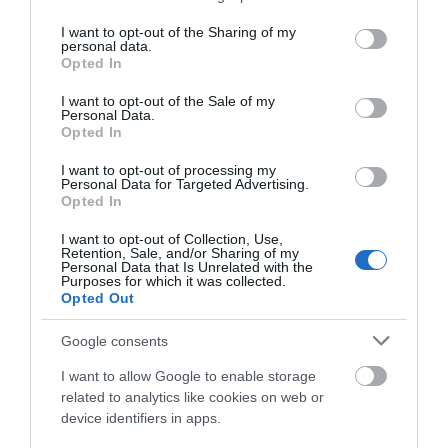
services and may gather and store information including but
ser el momento perfecto. En Oiartzun Bike hemos recibido...
not limited to your visit or usage behaviour. You may click to
I want to opt-out of the Sharing of my
personal data.
Leer Más
grant or deny consent to Google and its third-party tags to
Opted In
use your data for below specified purposes in below Google
consent section.
I want to opt-out of the Sale of my
Personal Data.
Opted In
I want to opt-out of processing my
Personal Data for Targeted Advertising.
Opted In
I want to opt-out of Collection, Use,
Retention, Sale, and/or Sharing of my
Personal Data that Is Unrelated with the
Purposes for which it was collected.
Opted Out
BICICLETAS INFANTILES Y JUNIOR EN OIARTZUN
BIKE: PARA EMPEZAR Y SEGUIR PEDALEANDO
Google consents
En Oiartzun Bike contamos con una amplia gama de
I want to allow Google to enable storage
bicicletas infantiles y junior pensadas para acompañar a
related to analytics like cookies on web or
cada...
device identifiers in apps.
Leer Más