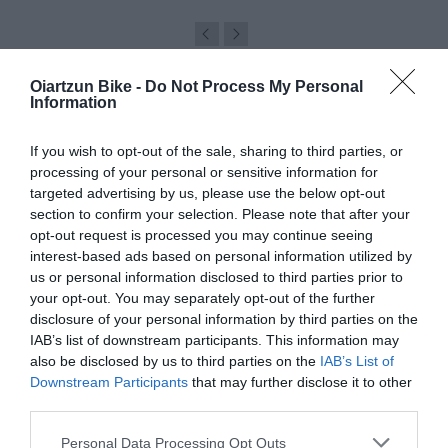
Oiartzun Bike -
Do Not Process My Personal
Information
ARTÍCULOS RELACIONADOS
If you wish to opt-out of the sale, sharing to third parties, or
processing of your personal or sensitive information for
targeted advertising by us, please use the below opt-out
section to confirm your selection. Please note that after your
opt-out request is processed you may continue seeing
interest-based ads based on personal information utilized by
us or personal information disclosed to third parties prior to
your opt-out. You may separately opt-out of the further
disclosure of your personal information by third parties on the
IAB’s list of downstream participants. This information may
also be disclosed by us to third parties on the
IAB’s List of
Downstream Participants
that may further disclose it to other
GRAN LIQUIDACIÓN DE CASCOS BELL Y GIRO EN
third parties.
OIARTZUN BIKE
Please note that this website/app uses one or more Google
Si llevas tiempo pensando en cambiar de casco, este puede
Personal Data Processing Opt Outs