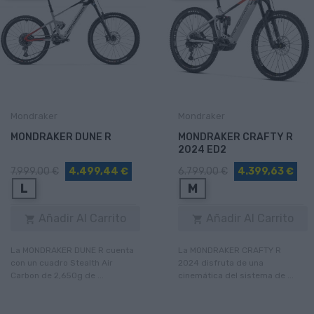
Mondraker
Mondraker
MONDRAKER DUNE R
MONDRAKER CRAFTY R
2024 ED2
7.999,00 €
4.499,44 €
6.799,00 €
4.399,63 €
L
M
Añadir Al Carrito
Añadir Al Carrito


La MONDRAKER DUNE R cuenta
La MONDRAKER CRAFTY R
con un cuadro Stealth Air
2024 disfruta de una
Carbon de 2,650g de ...
cinemática del sistema de ...