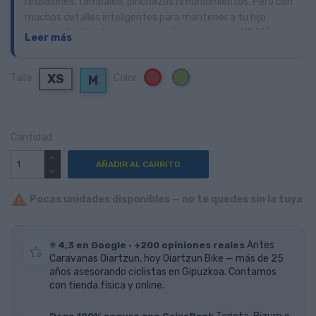
resbalones, tambaleo, pinchazos ni hundimientos. Pero con
muchos detalles inteligentes para mantener a tu hijo
seguro y facilitarle ponerse y quitarse el casco. XS (46-
Leer más
50cm), S (50-53cm), M (53-57cm)
XS
Verde
Talla
Color
Rojo
M
Cantidad
AÑADIR AL CARRITO

Pocas unidades disponibles — no te quedes sin la tuya
⭐ 4,3 en Google · +200 opiniones reales
Antes
Caravanas Oiartzun, hoy Oiartzun Bike — más de 25
años asesorando ciclistas en Gipuzkoa. Contamos
con tienda física y online.