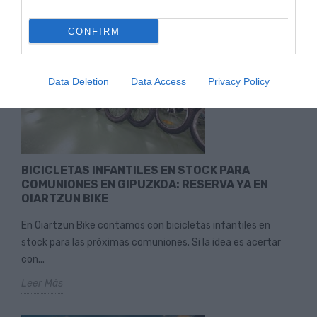
CONFIRM
Data Deletion
Data Access
Privacy Policy
BICICLETAS INFANTILES EN STOCK PARA
COMUNIONES EN GIPUZKOA: RESERVA YA EN
OIARTZUN BIKE
En Oiartzun Bike contamos con bicicletas infantiles en
stock para las próximas comuniones. Si la idea es acertar
con...
Leer Más