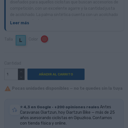
diseñados para aquellos ciclistas que buscan accesorios de
competición, con un excelente agarre y la cantidad justa
de acolchado. La palma sintética cuenta con un acolchado
de espuma de densidad media que, junto con el sistema
Leer más
Castelli Damping System, amortigua las vibraciones
durante la ruta.
Talla
Color
Rojo
L
Cantidad
AÑADIR AL CARRITO

Pocas unidades disponibles — no te quedes sin la tuya
⭐ 4,3 en Google · +200 opiniones reales
Antes
Caravanas Oiartzun, hoy Oiartzun Bike — más de 25
años asesorando ciclistas en Gipuzkoa. Contamos
con tienda física y online.