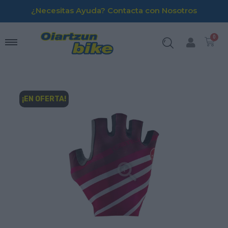
¿Necesitas Ayuda? Contacta con Nosotros
¡EN OFERTA!
