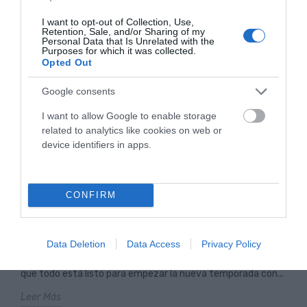
El Día del Padre está a la vuelta de la esquina. Y si en tu casa
I want to opt-out of Collection, Use,
siempre ha habido una bicicleta de por medio,...
Retention, Sale, and/or Sharing of my
Personal Data that Is Unrelated with the
Leer Más
Purposes for which it was collected.
Opted Out
Google consents
I want to allow Google to enable storage
related to analytics like cookies on web or
device identifiers in apps.
CONFIRM
PREPARA TU BICICLETA PARA LA PRIMAVERA: 7
CONSEJOS PRÁCTICOS (INCLUYE E-BIKE)
Data Deletion
Data Access
Privacy Policy
Es el momento ideal para revisar la bicicleta y asegurarse de
que todo está listo para empezar la nueva temporada con...
Leer Más