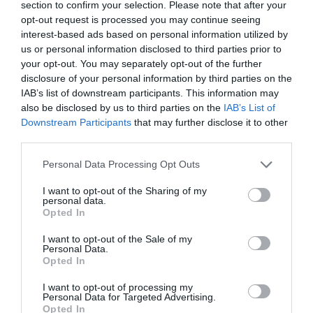
section to confirm your selection. Please note that after your
opt-out request is processed you may continue seeing
interest-based ads based on personal information utilized by
us or personal information disclosed to third parties prior to
your opt-out. You may separately opt-out of the further
disclosure of your personal information by third parties on the
IAB’s list of downstream participants. This information may
also be disclosed by us to third parties on the
IAB’s List of
ARTÍCULOS RELACIONADOS
Downstream Participants
that may further disclose it to other
third parties.
Please note that this website/app uses one or more Google
Personal Data Processing Opt Outs
services and may gather and store information including but
not limited to your visit or usage behaviour. You may click to
I want to opt-out of the Sharing of my
personal data.
grant or deny consent to Google and its third-party tags to
Opted In
use your data for below specified purposes in below Google
consent section.
I want to opt-out of the Sale of my
Personal Data.
Opted In
DÍA DEL PADRE: CUANDO LA BICICLETA TAMBIÉN
I want to opt-out of processing my
UNE GENERACIONES
Personal Data for Targeted Advertising.
Opted In