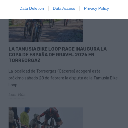
Data Deletion
Data Access
Privacy Policy
LA TAMUSIA BIKE LOOP RACE INAUGURA LA
COPA DE ESPAÑA DE GRAVEL 2026 EN
TORREORGAZ
La localidad de Torreorgaz (Cáceres) acogerá este
próximo sábado 28 de febrero la disputa de la Tamusia Bike
Loop...
Leer Más