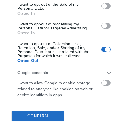
consent section.
I want to opt-out of the Sale of my
Personal Data.
Opted In
I want to opt-out of processing my
Personal Data for Targeted Advertising.
Opted In
I want to opt-out of Collection, Use,
Retention, Sale, and/or Sharing of my
Personal Data that Is Unrelated with the
Purposes for which it was collected.
Opted Out
TAMUSIA BIKE LOOP RACE 2026 ABRIÓ LA COPA
DE ESPAÑA GRAVEL 2026 EN TORREORGAZ
Google consents
La Tamusia Bike Loop Race inauguró la Copa de España
I want to allow Google to enable storage
related to analytics like cookies on web or
Gravel 2026 en Torreorgaz con gran participación y
device identifiers in apps.
espectáculo...
Leer Más
CONFIRM