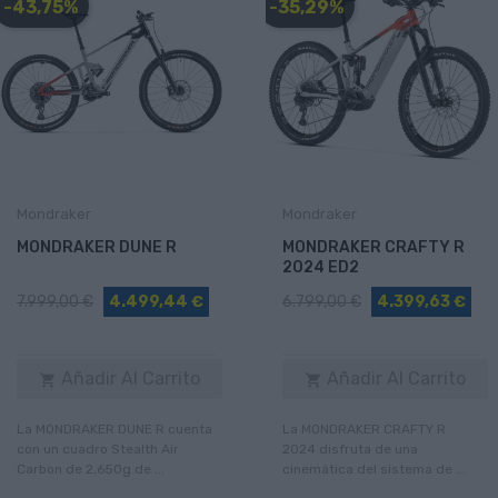
-43,75%
-35,29%
Mondraker
Mondraker
MONDRAKER DUNE R
MONDRAKER CRAFTY R
2024 ED2
7.999,00 €
4.499,44 €
6.799,00 €
4.399,63 €
Añadir Al Carrito
Añadir Al Carrito


La MONDRAKER DUNE R cuenta
La MONDRAKER CRAFTY R
con un cuadro Stealth Air
2024 disfruta de una
Carbon de 2,650g de ...
cinemática del sistema de ...