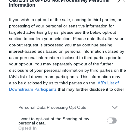
Oiartzun Bike -
Do Not Process My Personal
El gravel y el bikepacking siguen creciendo año tras año.
Information
Cada vez más ciclistas buscan bicicletas versátiles, rutas...
If you wish to opt-out of the sale, sharing to third parties, or
Leer Más
processing of your personal or sensitive information for
targeted advertising by us, please use the below opt-out
section to confirm your selection. Please note that after your
opt-out request is processed you may continue seeing
interest-based ads based on personal information utilized by
us or personal information disclosed to third parties prior to
your opt-out. You may separately opt-out of the further
disclosure of your personal information by third parties on the
IAB’s list of downstream participants. This information may
also be disclosed by us to third parties on the
IAB’s List of
Downstream Participants
that may further disclose it to other
DÍA DEL PADRE: CUANDO LA BICICLETA TAMBIÉN
third parties.
UNE GENERACIONES
Please note that this website/app uses one or more Google
Personal Data Processing Opt Outs
services and may gather and store information including but
El Día del Padre está a la vuelta de la esquina. Y si en tu casa
not limited to your visit or usage behaviour. You may click to
I want to opt-out of the Sharing of my
siempre ha habido una bicicleta de por medio,...
personal data.
grant or deny consent to Google and its third-party tags to
Opted In
Leer Más
use your data for below specified purposes in below Google