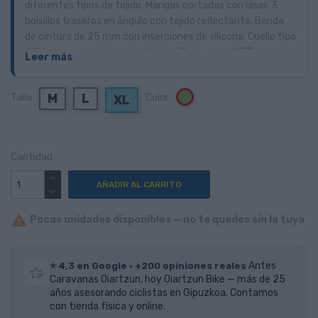
diferentes tipos de tejido. Mangas cortadas con láser. 3
bolsillos traseros en ángulo con tejido reflectante. Banda
de cintura de 25 mm con inserciones de silicona. Cuello tipo
‘’V’’ para un confort extra. Ajuste ‘Racing aero’ FIT .
Leer más
Cremallera completa, “VISLON” inyectado, cierre “CAM
LOCK” + tirador de silicona oculto
M
L
Talla
Color
Verde
XL
Cantidad
AÑADIR AL CARRITO

Pocas unidades disponibles — no te quedes sin la tuya
⭐ 4,3 en Google · +200 opiniones reales
Antes
Caravanas Oiartzun, hoy Oiartzun Bike — más de 25
años asesorando ciclistas en Gipuzkoa. Contamos
con tienda física y online.