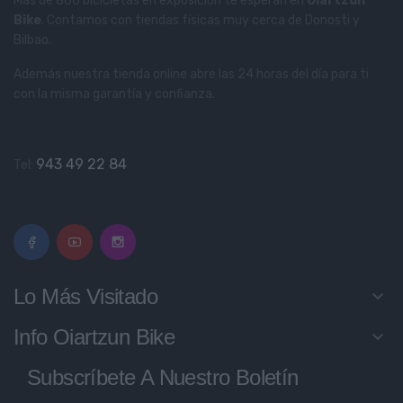
Más de 800 bicicletas en exposición te esperan en
Oiartzun
Bike
. Contamos con tiendas físicas muy cerca de Donosti y
Bilbao.
Además nuestra tienda online abre las 24 horas del día para ti
con la misma garantía y confianza.
943 49 22 84
Tel:
Lo Más Visitado
keyboard_arrow_down
Info Oiartzun Bike
keyboard_arrow_down
Subscríbete A Nuestro Boletín