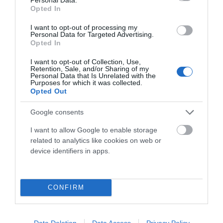
Opted In
I want to opt-out of processing my
Personal Data for Targeted Advertising.
Opted In
I want to opt-out of Collection, Use,
Retention, Sale, and/or Sharing of my
Personal Data that Is Unrelated with the
Purposes for which it was collected.
TAMUSIA BIKE LOOP RACE 2026 ABRIÓ LA COPA
Opted Out
DE ESPAÑA GRAVEL 2026 EN TORREORGAZ
Google consents
La Tamusia Bike Loop Race inauguró la Copa de España
Gravel 2026 en Torreorgaz con gran participación y
I want to allow Google to enable storage
espectáculo...
related to analytics like cookies on web or
device identifiers in apps.
Leer Más
CONFIRM
Data Deletion
Data Access
Privacy Policy