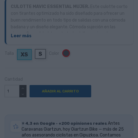
CULOTTE MAVIC ESSENTIAL MUJER.
Este culotte corto
con tirantes optimizado ha sido diseñado para ofrecer un
buen rendimiento en todo tipo de salidas con una cómoda
badana y un diseño elegante. Cómoda sujeción en las
piernas Comodidad durante todo el día gracias a la
Leer más
cantidad justa de acolchado. Detalles y diseño específicos
para ciclismo
S
Talla
Color
Negro
XS
Cantidad
AÑADIR AL CARRITO
⭐ 4,3 en Google · +200 opiniones reales
Antes
Caravanas Oiartzun, hoy Oiartzun Bike — más de 25
años asesorando ciclistas en Gipuzkoa. Contamos