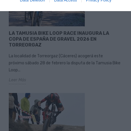
LA TAMUSIA BIKE LOOP RACE INAUGURA LA
COPA DE ESPAÑA DE GRAVEL 2026 EN
TORREORGAZ
La localidad de Torreorgaz (Cáceres) acogerá este
próximo sábado 28 de febrero la disputa de la Tamusia Bike
Loop...
Leer Más