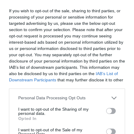
If you wish to opt-out of the sale, sharing to third parties, or
processing of your personal or sensitive information for
targeted advertising by us, please use the below opt-out
section to confirm your selection. Please note that after your
opt-out request is processed you may continue seeing
interest-based ads based on personal information utilized by
us or personal information disclosed to third parties prior to
your opt-out. You may separately opt-out of the further
disclosure of your personal information by third parties on the
IAB’s list of downstream participants. This information may
ETAPAS Y RECORRIDO DE UNA VUELTA FEMENINA
also be disclosed by us to third parties on the
IAB’s List of
2026 QUE CULMINARÁ EN EL ANGLIRÚ
Downstream Participants
that may further disclose it to other
third parties.
La Vuelta Femenina 2026 by Carrefour.es arrancará el
próximo domingo 3 de mayo y se disputará hasta el sábado
Please note that this website/app uses one or more Google
Personal Data Processing Opt Outs
9 de...
services and may gather and store information including but
not limited to your visit or usage behaviour. You may click to
I want to opt-out of the Sharing of my
Leer Más
personal data.
grant or deny consent to Google and its third-party tags to
Opted In
use your data for below specified purposes in below Google
consent section.
I want to opt-out of the Sale of my
Personal Data.