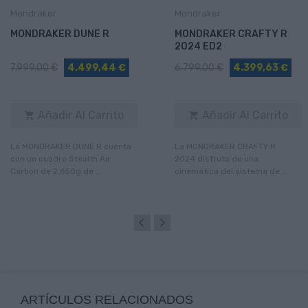
Mondraker
Mondraker
MONDRAKER DUNE R
MONDRAKER CRAFTY R
2024 ED2
7.999,00 €
4.499,44 €
6.799,00 €
4.399,63 €
Añadir Al Carrito
Añadir Al Carrito


La MONDRAKER DUNE R cuenta
La MONDRAKER CRAFTY R
con un cuadro Stealth Air
2024 disfruta de una
Carbon de 2,650g de ...
cinemática del sistema de ...
ARTÍCULOS RELACIONADOS