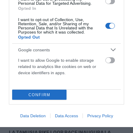
Personal Data for Targeted Advertising.
Opted In
TAMUSIA BIKE LOOP RACE 2026 ABRIÓ LA COPA
I want to opt-out of Collection, Use,
DE ESPAÑA GRAVEL 2026 EN TORREORGAZ
Retention, Sale, and/or Sharing of my
Personal Data that Is Unrelated with the
Purposes for which it was collected.
La Tamusia Bike Loop Race inauguró la Copa de España
Opted Out
Gravel 2026 en Torreorgaz con gran participación y
espectáculo...
Google consents
Leer Más
I want to allow Google to enable storage
related to analytics like cookies on web or
device identifiers in apps.
CONFIRM
Data Deletion
Data Access
Privacy Policy
LA TAMUSIA BIKE LOOP RACE INAUGURA LA