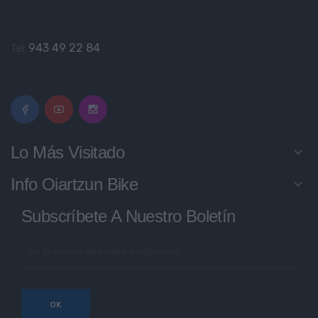
943 49 22 84
Tel:
Lo Más Visitado
keyboard_arrow_down
Info Oiartzun Bike
keyboard_arrow_down
Subscríbete A Nuestro Boletín