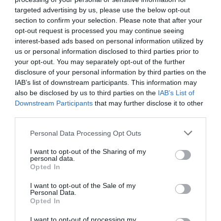
targeted advertising by us, please use the below opt-out
section to confirm your selection. Please note that after your
opt-out request is processed you may continue seeing
interest-based ads based on personal information utilized by
us or personal information disclosed to third parties prior to
your opt-out. You may separately opt-out of the further
DÍA DEL PADRE: CUANDO LA BICICLETA TAMBIÉN
disclosure of your personal information by third parties on the
UNE GENERACIONES
IAB’s list of downstream participants. This information may
also be disclosed by us to third parties on the
IAB’s List of
El Día del Padre está a la vuelta de la esquina. Y si en tu casa
Downstream Participants
that may further disclose it to other
siempre ha habido una bicicleta de por medio,...
third parties.
Leer Más
Please note that this website/app uses one or more Google
Personal Data Processing Opt Outs
services and may gather and store information including but
not limited to your visit or usage behaviour. You may click to
I want to opt-out of the Sharing of my
personal data.
grant or deny consent to Google and its third-party tags to
Opted In
use your data for below specified purposes in below Google
consent section.
I want to opt-out of the Sale of my
Personal Data.
Opted In
I want to opt-out of processing my