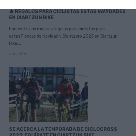
🎄 REGALOS PARA CICLISTAS ESTAS NAVIDADES
EN OIARTZUN BIKE
Encuentra los mejores regalos para ciclistas para
estas Fiestas de Navidad y Olentzero 2025 en Oiartzun
Bike....
Leer Más
SE ACERCA LA TEMPORADA DE CICLOCROSS
2025: EQUÍPATE EN OIARTZUN BIKE