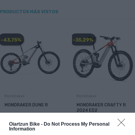
PRODUCTOS MÁS VISTOS
-43,75%
-35,29%
Mondraker
Mondraker
MONDRAKER DUNE R
MONDRAKER CRAFTY R
2024 ED2
7.999,00 €
4.499,44 €
6.799,00 €
4.399,63 €
Oiartzun Bike -
Do Not Process My Personal
Information