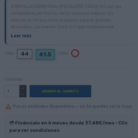
ZAPATILLA CARRETERA SPECIALIZED TORCH 3.0 son tus
compañeras perfectas, tanto si buscas mejorar tus
marcas en Strava como si quieres superar grandes
desniveles. Las nuevas Torch 3.0, que combinan una
estética clásica, un diseño de primera calidad y una gran
Leer más
comodidad, son parientes cercanas de las S-Works.
44
Talla
Color
Blanco
41.5
Cantidad
AÑADIR AL CARRITO

Pocas unidades disponibles — no te quedes sin la tuya
💳 Fináncialo en 6 meses desde 37,48€/mes · Clic
para ver condiciones