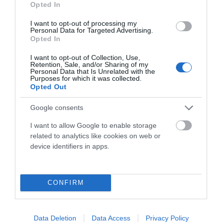
Opted In
I want to opt-out of processing my
Personal Data for Targeted Advertising.
LA TAMUSIA BIKE LOOP RACE INAUGURA LA
Opted In
COPA DE ESPAÑA DE GRAVEL 2026 EN
I want to opt-out of Collection, Use,
TORREORGAZ
Retention, Sale, and/or Sharing of my
Personal Data that Is Unrelated with the
La localidad de Torreorgaz (Cáceres) acogerá este
Purposes for which it was collected.
Opted Out
próximo sábado 28 de febrero la disputa de la Tamusia Bike
Loop...
Google consents
Leer Más
I want to allow Google to enable storage
related to analytics like cookies on web or
device identifiers in apps.
CONFIRM
Data Deletion
Data Access
Privacy Policy