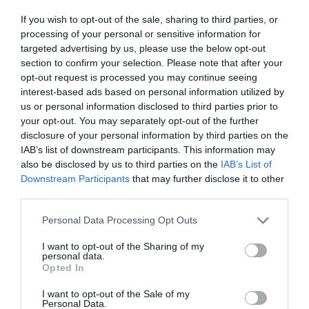
Añadir Al Carrito
Añadir Al Carrito


If you wish to opt-out of the sale, sharing to third parties, or
processing of your personal or sensitive information for
La MONDRAKER DUNE R cuenta
La MONDRAKER CRAFTY R
targeted advertising by us, please use the below opt-out
con un cuadro Stealth Air
2024 disfruta de una
section to confirm your selection. Please note that after your
Carbon de 2,650g de ...
cinemática del sistema de ...
opt-out request is processed you may continue seeing
interest-based ads based on personal information utilized by
us or personal information disclosed to third parties prior to
your opt-out. You may separately opt-out of the further
disclosure of your personal information by third parties on the
IAB’s list of downstream participants. This information may
also be disclosed by us to third parties on the
IAB’s List of
Downstream Participants
that may further disclose it to other
third parties.
ARTÍCULOS RELACIONADOS
Please note that this website/app uses one or more Google
Personal Data Processing Opt Outs
services and may gather and store information including but
not limited to your visit or usage behaviour. You may click to
I want to opt-out of the Sharing of my
personal data.
grant or deny consent to Google and its third-party tags to
Opted In
use your data for below specified purposes in below Google
consent section.
I want to opt-out of the Sale of my
Personal Data.