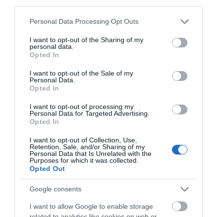
third parties.
Please note that this website/app uses one or more Google
Personal Data Processing Opt Outs
services and may gather and store information including but
not limited to your visit or usage behaviour. You may click to
I want to opt-out of the Sharing of my
personal data.
grant or deny consent to Google and its third-party tags to
Opted In
BICICLETAS INFANTILES Y JUNIOR EN OIARTZUN
use your data for below specified purposes in below Google
BIKE: PARA EMPEZAR Y SEGUIR PEDALEANDO
consent section.
I want to opt-out of the Sale of my
Personal Data.
En Oiartzun Bike contamos con una amplia gama de
Opted In
bicicletas infantiles y junior pensadas para acompañar a
I want to opt-out of processing my
cada...
Personal Data for Targeted Advertising.
Opted In
Leer Más
I want to opt-out of Collection, Use,
Retention, Sale, and/or Sharing of my
Personal Data that Is Unrelated with the
Purposes for which it was collected.
Opted Out
Google consents
I want to allow Google to enable storage
related to analytics like cookies on web or