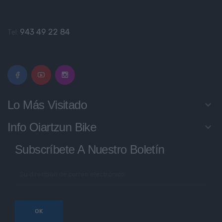
943 49 22 84
Tel:
Lo Más Visitado
keyboard_arrow_down
Info Oiartzun Bike
keyboard_arrow_down
Subscríbete A Nuestro Boletín