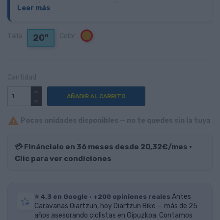
necesitan para comenzar a inclinarse en las curvas,
Leer más
desplazar su peso y saltar un poco. Es todo lo que hace que
montar en bici sea divertido.
Talla
Color
Naranja
20"
Cantidad
AÑADIR AL CARRITO

Pocas unidades disponibles — no te quedes sin la tuya
💳 Fináncialo en 36 meses desde 20,32€/mes ·
Clic para ver condiciones
⭐ 4,3 en Google · +200 opiniones reales
Antes
Caravanas Oiartzun, hoy Oiartzun Bike — más de 25
años asesorando ciclistas en Gipuzkoa. Contamos