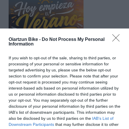
Oiartzun Bike -
Do Not Process My Personal
Information
COMIENZA EL VERANO 2026: EL MOMENTO
If you wish to opt-out of the sale, sharing to third parties, or
PERFECTO PARA DISFRUTAR DE LA BICICLETA
processing of your personal or sensitive information for
targeted advertising by us, please use the below opt-out
Tanto si eres de los que aprovechan cualquier momento
section to confirm your selection. Please note that after your
para salir con la bicicleta de montaña, como si prefieres la...
opt-out request is processed you may continue seeing
interest-based ads based on personal information utilized by
Leer Más
us or personal information disclosed to third parties prior to
your opt-out. You may separately opt-out of the further
disclosure of your personal information by third parties on the
IAB’s list of downstream participants. This information may
also be disclosed by us to third parties on the
IAB’s List of
Downstream Participants
that may further disclose it to other