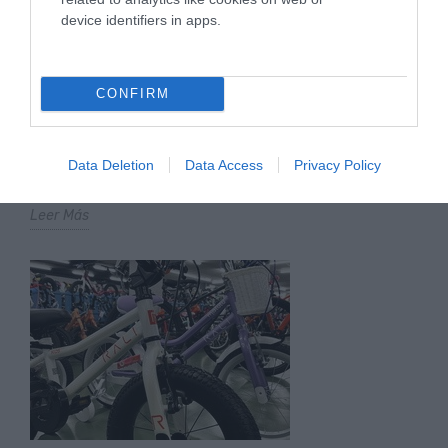
device identifiers in apps.
BICICLETAS INFANTILES EN STOCK PARA
COMUNIONES EN GIPUZKOA: RESERVA YA EN
CONFIRM
OIARTZUN BIKE
En Oiartzun Bike contamos con bicicletas infantiles en
stock para las próximas comuniones. Si la idea es acertar
Data Deletion
Data Access
Privacy Policy
con...
Leer Más