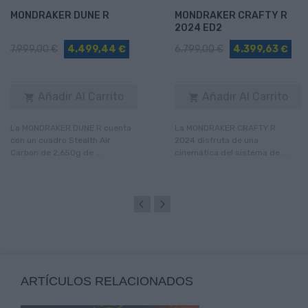
MONDRAKER DUNE R
MONDRAKER CRAFTY R
2024 ED2
7.999,00 €
4.499,44 €
6.799,00 €
4.399,63 €
Añadir Al Carrito
Añadir Al Carrito


La MONDRAKER DUNE R cuenta
La MONDRAKER CRAFTY R
con un cuadro Stealth Air
2024 disfruta de una
Carbon de 2,650g de ...
cinemática del sistema de ...
ARTÍCULOS RELACIONADOS