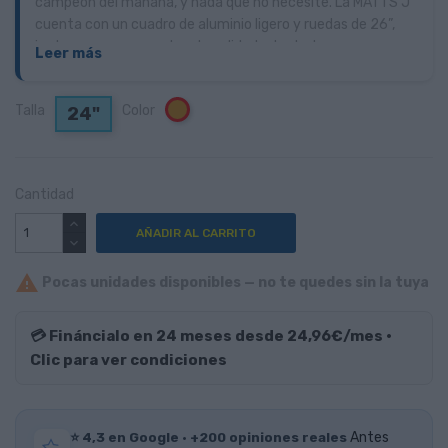
campeón del mañana, y nada que no necesite. La MATTS J
cuenta con un cuadro de aluminio ligero y ruedas de 26”,
junto con componentes de calidad adaptados a sus
Leer más
necesidades. Una horquilla de suspensión de aire y frenos
de disco hidráulicos garantizan el control en terrenos de
Talla
Color
Naranja
24"
montaña, mientras que el grupo Shimano de amplio rango
facilita subir cualquier cuesta.
Cantidad
AÑADIR AL CARRITO

Pocas unidades disponibles — no te quedes sin la tuya
💳 Fináncialo en 24 meses desde 24,96€/mes ·
Clic para ver condiciones
⭐ 4,3 en Google · +200 opiniones reales
Antes