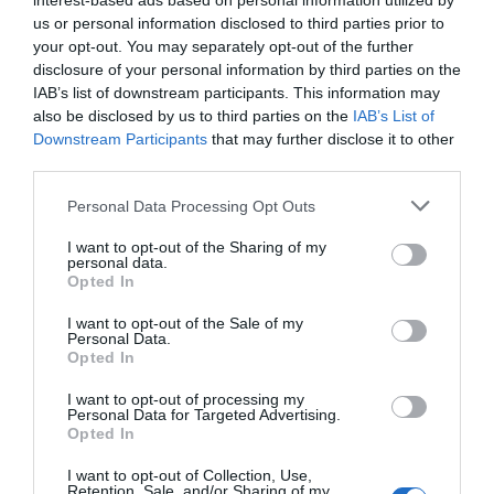
interest-based ads based on personal information utilized by
PERFECTO PARA DISFRUTAR DE LA BICICLETA
us or personal information disclosed to third parties prior to
your opt-out. You may separately opt-out of the further
Tanto si eres de los que aprovechan cualquier momento
disclosure of your personal information by third parties on the
para salir con la bicicleta de montaña, como si prefieres la...
IAB’s list of downstream participants. This information may
also be disclosed by us to third parties on the
IAB’s List of
Leer Más
Downstream Participants
that may further disclose it to other
third parties.
Please note that this website/app uses one or more Google
Personal Data Processing Opt Outs
services and may gather and store information including but
not limited to your visit or usage behaviour. You may click to
I want to opt-out of the Sharing of my
personal data.
grant or deny consent to Google and its third-party tags to
Opted In
use your data for below specified purposes in below Google
consent section.
I want to opt-out of the Sale of my
Personal Data.
Opted In
BICICLETAS INFANTILES Y JUNIOR EN OIARTZUN
I want to opt-out of processing my
Personal Data for Targeted Advertising.
BIKE: PARA EMPEZAR Y SEGUIR PEDALEANDO
Opted In
En Oiartzun Bike contamos con una amplia gama de
I want to opt-out of Collection, Use,
bicicletas infantiles y junior pensadas para acompañar a
Retention, Sale, and/or Sharing of my