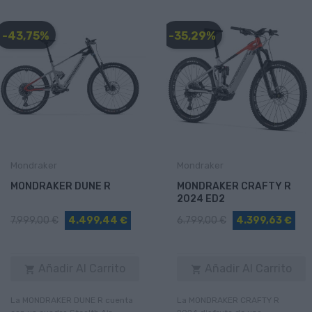
-43,75%
-35,29%
Mondraker
Mondraker
MONDRAKER DUNE R
MONDRAKER CRAFTY R
2024 ED2
7.999,00 €
4.499,44 €
6.799,00 €
4.399,63 €
Añadir Al Carrito
Añadir Al Carrito


La MONDRAKER DUNE R cuenta
La MONDRAKER CRAFTY R