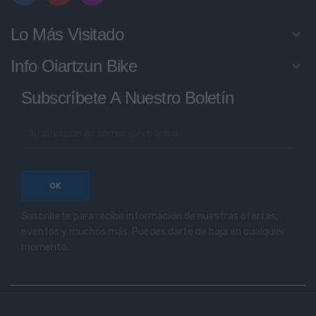
Lo Más Visitado
keyboard_arrow_down
Info Oiartzun Bike
keyboard_arrow_down
Subscríbete A Nuestro Boletín
Suscríbete para recibir información de nuestras ofertas,
eventos y muchos más. Puedes darte de baja en cualquier
momento.