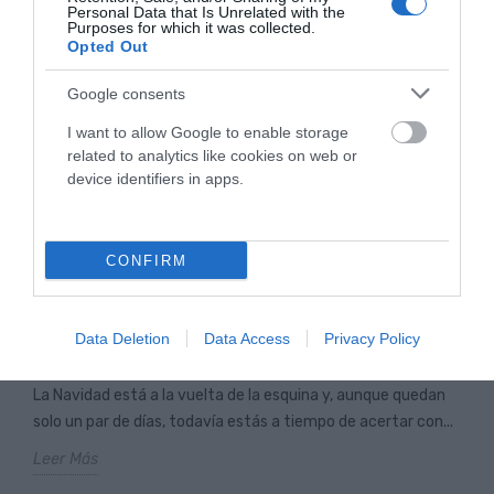
Personal Data that Is Unrelated with the
cada...
Purposes for which it was collected.
Opted Out
Leer Más
Google consents
I want to allow Google to enable storage
related to analytics like cookies on web or
device identifiers in apps.
CONFIRM
LAS BICICLETAS INFANTILES DE OIARTZUN BIKE,
Data Deletion
Data Access
Privacy Policy
EL REGALO PERFECTO PARA ESTAS NAVIDADES
La Navidad está a la vuelta de la esquina y, aunque quedan
solo un par de días, todavía estás a tiempo de acertar con...
Leer Más