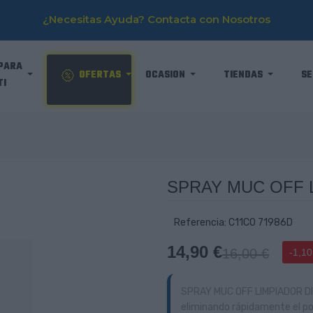
¿Necesitas Ayuda? Contacta con Nosotros
PARA
OFERTAS
OCASION
TIENDAS
SE
TI
SPRAY MUC OFF 
Referencia: C11CO 71986D
14,90 €
16,00 €
-1,10
SPRAY MUC OFF LIMPIADOR DIS
eliminando rápidamente el pol