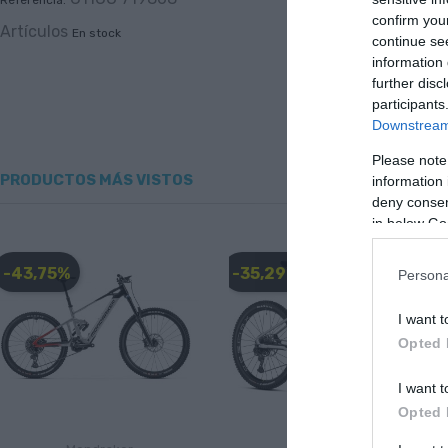
Referencia:
confirm you
Artículos
En stock
continue se
information 
further disc
participants
Downstream 
Please note
PRODUCTOS MÁS VISTOS
information 
deny consent
in below Go
-43,75%
-35,29%
Persona
I want t
Opted 
I want t
Opted 