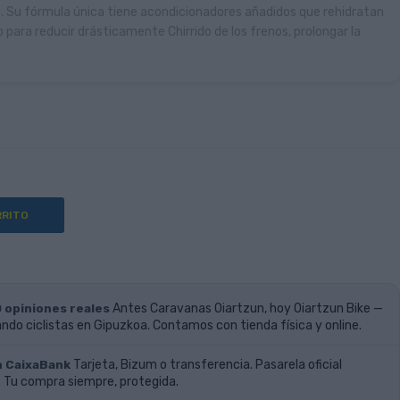
s. Su fórmula única tiene acondicionadores añadidos que rehidratan
o para reducir drásticamente Chirrido de los frenos, prolongar la
sco.
RRITO
0 opiniones reales
Antes Caravanas Oiartzun, hoy Oiartzun Bike —
do ciclistas en Gipuzkoa. Contamos con tienda física y online.
n CaixaBank
Tarjeta, Bizum o transferencia. Pasarela oficial
 Tu compra siempre, protegida.