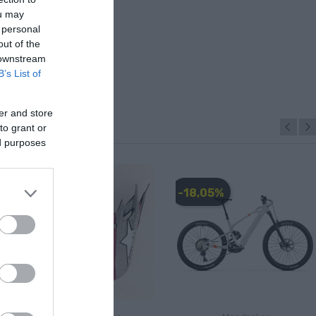
ou may
 personal
out of the
 downstream
B’s List of
er and store
to grant or
ed purposes
-28,00 €
-18,05%