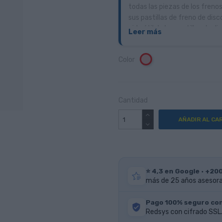
todas las piezas de los freno
sus pastillas de freno de disc
vida útil de las pastillas de di
Leer más
Color
Rosa
Cantidad
AÑADIR AL CA
⭐ 4,3 en Google · +20
más de 25 años asesoran
Pago 100% seguro co
Redsys con cifrado SSL.