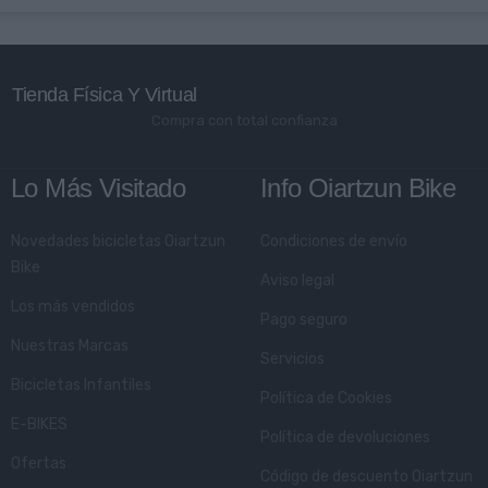
Tienda Física Y Virtual
Compra con total confianza
Lo Más Visitado
Info Oiartzun Bike
Novedades bicicletas Oiartzun
Condiciones de envío
Bike
Aviso legal
Los más vendidos
Pago seguro
Nuestras Marcas
Servicios
Bicicletas Infantiles
Política de Cookies
E-BIKES
Política de devoluciones
Ofertas
Código de descuento Oiartzun