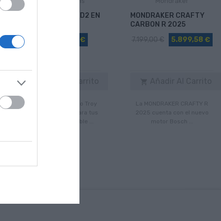
Troy Lee Designs
Mondraker
VISERA TROY LEE D2 EN
MONDRAKER CRAFTY
15 COLORES
CARBON R 2025
34,90 €
6,90 €
7.199,00 €
5.899,58 €
Añadir Al Carrito
Añadir Al Carrito


Las viseras del casco Troy
La MONDRAKER CRAFTY R
Lee D2 son ideales para tus
2025 cuenta con el nuevo
descensos. Disponible ...
motor Bosch ...