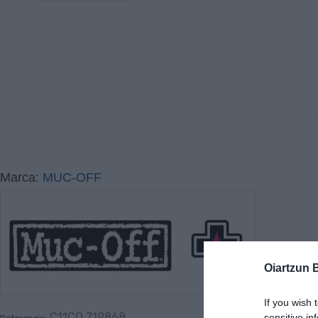
Marca:
MUC-OFF
Oiartzun 
If you wish 
C11CO 719868
sensitive in