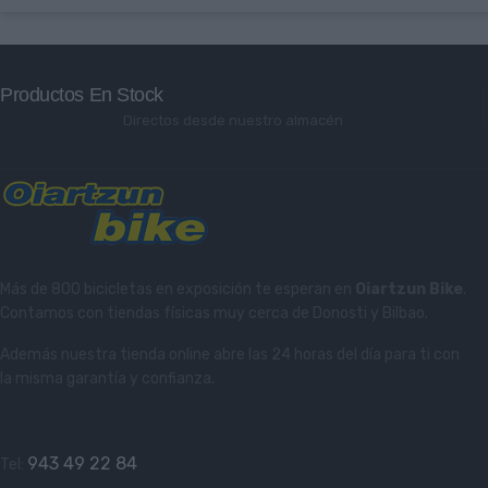
Productos En Stock
Directos desde nuestro almacén
Más de 800 bicicletas en exposición te esperan en
Oiartzun Bike
.
Contamos con tiendas físicas muy cerca de Donosti y Bilbao.
Además nuestra tienda online abre las 24 horas del día para ti con
la misma garantía y confianza.
943 49 22 84
Tel: