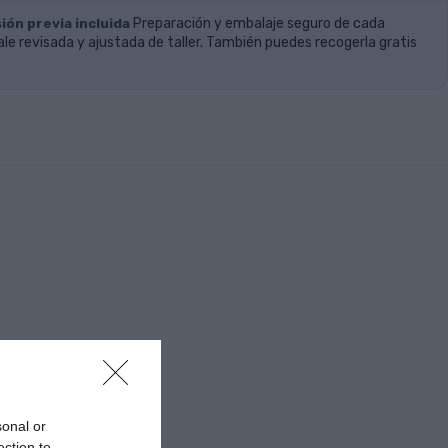
ión previa incluida
Preparación y embalaje seguro de cada
ale revisada y ajustada de taller. También puedes recogerla gratis
sonal or
ection to