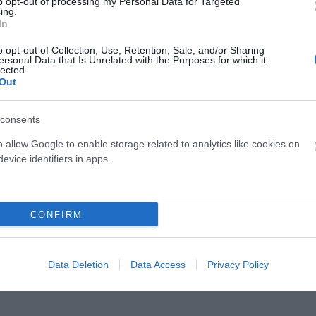
to opt-out of processing my Personal Data for Targeted
Giant
Mondraker
ing.
GIANT STANCE E+2
MONDRAKER NEAT R
In
o opt-out of Collection, Use, Retention, Sale, and/or Sharing
3.699,00 €
2.367,36 €
7.999,00 €
3.799,53 €
ersonal Data that Is Unrelated with the Purposes for which it
lected.
Out
Añadir Al Carrito
Añadir Al Carrito


consents
o allow Google to enable storage related to analytics like cookies on
Con la GIANT STANCE
Ya en tienda la nueva
evice identifiers in apps.
E+2 podrás recorrer los
MONDRAKER NEAT R, la nueva
senderos con confianza,
eléctrica ligera de doble ...
control ...
CONFIRM
Data Deletion
Data Access
Privacy Policy