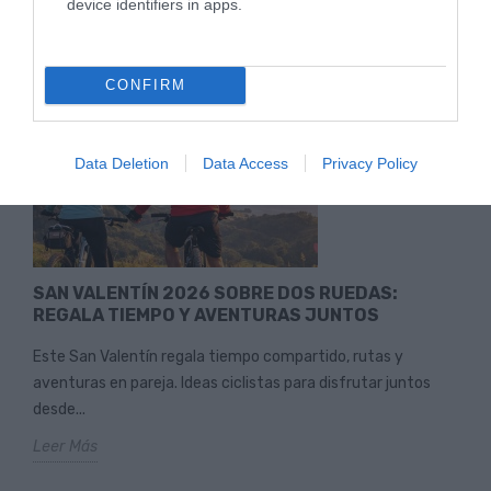
device identifiers in apps.
Leer Más
CONFIRM
Data Deletion
Data Access
Privacy Policy
SAN VALENTÍN 2026 SOBRE DOS RUEDAS:
REGALA TIEMPO Y AVENTURAS JUNTOS
Este San Valentín regala tiempo compartido, rutas y
aventuras en pareja. Ideas ciclistas para disfrutar juntos
desde...
Leer Más