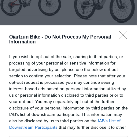
Oiartzun Bike -
Do Not Process My Personal
Mondraker
Mondraker
Information
MONDRAKER DUNE R
MONDRAKER CRAFTY R
2024 ED2
If you wish to opt-out of the sale, sharing to third parties, or
7.999,00 €
4.499,44 €
6.799,00 €
4.399,63 €
processing of your personal or sensitive information for
targeted advertising by us, please use the below opt-out
section to confirm your selection. Please note that after your
opt-out request is processed you may continue seeing
Añadir Al Carrito
Añadir Al Carrito


interest-based ads based on personal information utilized by
us or personal information disclosed to third parties prior to
La MONDRAKER DUNE R cuenta
La MONDRAKER CRAFTY R
your opt-out. You may separately opt-out of the further
con un cuadro Stealth Air
2024 disfruta de una
disclosure of your personal information by third parties on the
Carbon de 2,650g de ...
cinemática del sistema de ...
IAB’s list of downstream participants. This information may
also be disclosed by us to third parties on the
IAB’s List of
Downstream Participants
that may further disclose it to other
third parties.