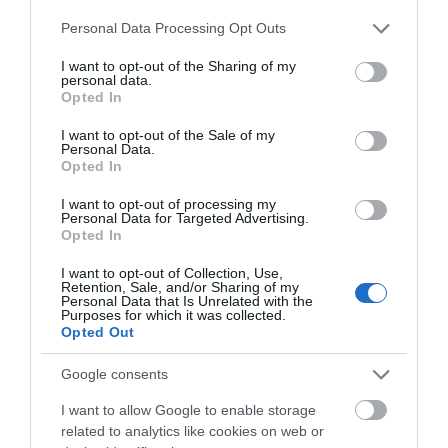
Please note that this website/app uses one or more Google
Personal Data Processing Opt Outs
services and may gather and store information including but
not limited to your visit or usage behaviour. You may click to
I want to opt-out of the Sharing of my
personal data.
grant or deny consent to Google and its third-party tags to
ARTÍCULOS RELACIONADOS
Opted In
use your data for below specified purposes in below Google
consent section.
I want to opt-out of the Sale of my
Personal Data.
Opted In
I want to opt-out of processing my
Personal Data for Targeted Advertising.
Opted In
I want to opt-out of Collection, Use,
Retention, Sale, and/or Sharing of my
Personal Data that Is Unrelated with the
Purposes for which it was collected.
QUÉ LLEVAR EN TUS SALIDAS EN BICICLETA DE
Opted Out
VARIOS DÍAS: GUÍA IMPRESCINDIBLE PARA
CICLOVIAJEROS
Google consents
El cicloturismo es mucho más que desplazarse en bicicleta.
I want to allow Google to enable storage
related to analytics like cookies on web or
Es una experiencia de conexión con el entorno, de libertad...