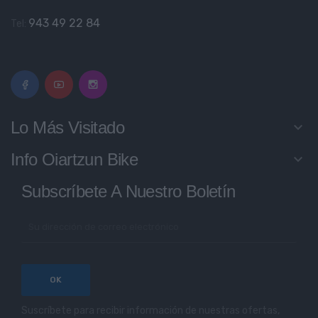
943 49 22 84
Tel:
Lo Más Visitado
keyboard_arrow_down
Info Oiartzun Bike
keyboard_arrow_down
Subscríbete A Nuestro Boletín
Suscríbete para recibir información de nuestras ofertas,