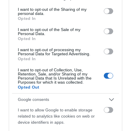
services and may gather and store information including but
ARTÍCULOS RELACIONADOS
not limited to your visit or usage behaviour. You may click to
I want to opt-out of the Sharing of my
personal data.
grant or deny consent to Google and its third-party tags to
Opted In
use your data for below specified purposes in below Google
consent section.
I want to opt-out of the Sale of my
Personal Data.
Opted In
I want to opt-out of processing my
Personal Data for Targeted Advertising.
Opted In
I want to opt-out of Collection, Use,
Retention, Sale, and/or Sharing of my
QUÉ LLEVAR EN TUS SALIDAS EN BICICLETA DE
Personal Data that Is Unrelated with the
Purposes for which it was collected.
VARIOS DÍAS: GUÍA IMPRESCINDIBLE PARA
Opted Out
CICLOVIAJEROS
Google consents
El cicloturismo es mucho más que desplazarse en bicicleta.
Es una experiencia de conexión con el entorno, de libertad...
I want to allow Google to enable storage
related to analytics like cookies on web or
Leer Más
device identifiers in apps.