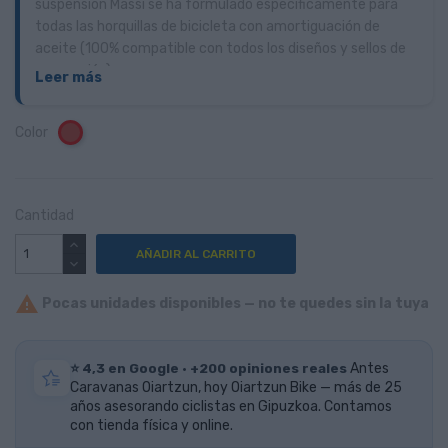
suspensión Massi se ha formulado específicamente para
todas las horquillas de bicicleta con amortiguación de
aceite (100% compatible con todos los diseños y sellos de
suspensión).
Leer más
Color
Rojo
Cantidad
AÑADIR AL CARRITO

Pocas unidades disponibles — no te quedes sin la tuya
⭐ 4,3 en Google · +200 opiniones reales
Antes
Caravanas Oiartzun, hoy Oiartzun Bike — más de 25
años asesorando ciclistas en Gipuzkoa. Contamos
con tienda física y online.