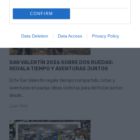
CONFIRM
Data Deletion
Data Access
Privacy Policy
SAN VALENTÍN 2026 SOBRE DOS RUEDAS:
REGALA TIEMPO Y AVENTURAS JUNTOS
Este San Valentín regala tiempo compartido, rutas y
aventuras en pareja. Ideas ciclistas para disfrutar juntos
desde...
Leer Más