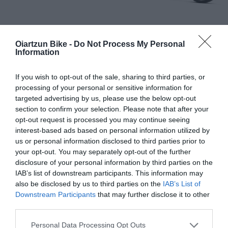
Mondraker
Mondraker
Oiartzun Bike -
Do Not Process My Personal
MONDRAKER DUNE R
MONDRAKER CRAFTY R
Information
2024 ED2
7.999,00 €
4.499,44 €
6.799,00 €
4.399,63 €
If you wish to opt-out of the sale, sharing to third parties, or
processing of your personal or sensitive information for
targeted advertising by us, please use the below opt-out
Añadir Al Carrito
Añadir Al Carrito


section to confirm your selection. Please note that after your
opt-out request is processed you may continue seeing
La MONDRAKER DUNE R cuenta
La MONDRAKER CRAFTY R
interest-based ads based on personal information utilized by
con un cuadro Stealth Air
2024 disfruta de una
us or personal information disclosed to third parties prior to
Carbon de 2,650g de ...
cinemática del sistema de ...
your opt-out. You may separately opt-out of the further
disclosure of your personal information by third parties on the
IAB’s list of downstream participants. This information may
also be disclosed by us to third parties on the
IAB’s List of
Downstream Participants
that may further disclose it to other
third parties.
Please note that this website/app uses one or more Google
Personal Data Processing Opt Outs