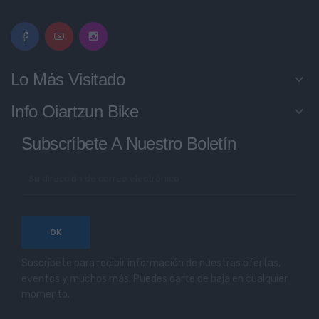
Lo Más Visitado
keyboard_arrow_down
Info Oiartzun Bike
keyboard_arrow_down
Subscríbete A Nuestro Boletín
Suscríbete para recibir información de nuestras ofertas,
eventos y muchos más. Puedes darte de baja en cualquier
momento.