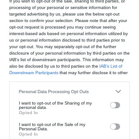
If you wish to opt-out of the sale, sharing to third parties, or
processing of your personal or sensitive information for
targeted advertising by us, please use the below opt-out
section to confirm your selection. Please note that after your
opt-out request is processed you may continue seeing
interest-based ads based on personal information utilized by
NUTRICIÓN E HIDRATACIÓN PARA CICLISTAS EN
us or personal information disclosed to third parties prior to
VERANO: CÓMO RENDIR AL MÁXIMO BAJO EL SOL
your opt-out. You may separately opt-out of the further
En los meses más calurosos del año, cuidar tu hidratación y
disclosure of your personal information by third parties on the
IAB’s list of downstream participants. This information may
nutrición es clave para disfrutar del ciclismo sin poner...
also be disclosed by us to third parties on the
IAB’s List of
Leer Más
Downstream Participants
that may further disclose it to other
third parties.
Please note that this website/app uses one or more Google
Personal Data Processing Opt Outs
services and may gather and store information including but
not limited to your visit or usage behaviour. You may click to
I want to opt-out of the Sharing of my
personal data.
grant or deny consent to Google and its third-party tags to
Opted In
use your data for below specified purposes in below Google
consent section.
I want to opt-out of the Sale of my
Personal Data.
Opted In