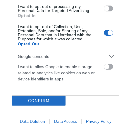
I want to opt-out of processing my
QUÉ LLEVAR EN TUS SALIDAS EN BICICLETA DE
Personal Data for Targeted Advertising.
VARIOS DÍAS: GUÍA IMPRESCINDIBLE PARA
Opted In
CICLOVIAJEROS
I want to opt-out of Collection, Use,
Retention, Sale, and/or Sharing of my
El cicloturismo es mucho más que desplazarse en bicicleta.
Personal Data that Is Unrelated with the
Es una experiencia de conexión con el entorno, de libertad...
Purposes for which it was collected.
Opted Out
Leer Más
Google consents
I want to allow Google to enable storage
related to analytics like cookies on web or
device identifiers in apps.
CONFIRM
SAN VALENTÍN 2026 SOBRE DOS RUEDAS:
Data Deletion
Data Access
Privacy Policy
REGALA TIEMPO Y AVENTURAS JUNTOS