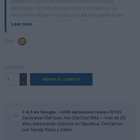
energético formulado específicamente para largas
distancias o actividades superiores a 90 minutos. La
formulación del gel va mucho más allá incluyendo Sodio,
aminoácidos, vitamina C y Tiamina. Pero además la
Leer más
formulación tiene un "pequeño secreto": Extracto de
Harpagofito que actúa como anti inflamatorio natural.
Color
Verde
Cantidad
AÑADIR AL CARRITO
⭐ 4,3 en Google · +200 opiniones reales
Antes
Caravanas Oiartzun, hoy Oiartzun Bike — más de 25
años asesorando ciclistas en Gipuzkoa. Contamos
con tienda física y online.