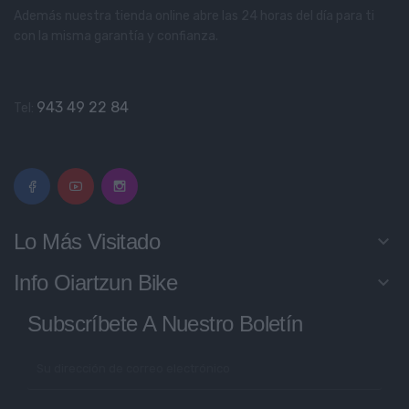
Además nuestra tienda online abre las 24 horas del día para ti
con la misma garantía y confianza.
943 49 22 84
Tel:
Lo Más Visitado
keyboard_arrow_down
Info Oiartzun Bike
keyboard_arrow_down
Subscríbete A Nuestro Boletín