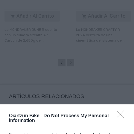
Añadir Al Carrito
Añadir Al Carrito


La MONDRAKER DUNE R cuenta
La MONDRAKER CRAFTY R
con un cuadro Stealth Air
2024 disfruta de una
Carbon de 2,650g de ...
cinemática del sistema de ...
ARTÍCULOS RELACIONADOS
Oiartzun Bike -
Do Not Process My Personal
Information