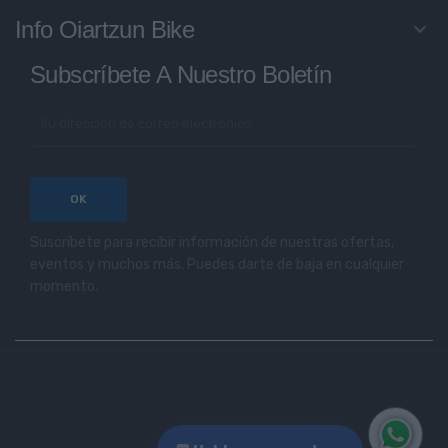
Info Oiartzun Bike
keyboard_arrow_down
Subscríbete A Nuestro Boletín
Suscríbete para recibir información de nuestras ofertas,
eventos y muchos más. Puedes darte de baja en cualquier
momento.