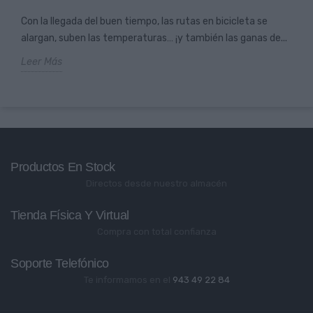
Con la llegada del buen tiempo, las rutas en bicicleta se
alargan, suben las temperaturas… ¡y también las ganas de...
Leer Más
Productos En Stock
Directos desde nuestro almacén
Tienda Física Y Virtual
Compra con total confianza
Soporte Telefónico
Te informamos en el
943 49 22 84