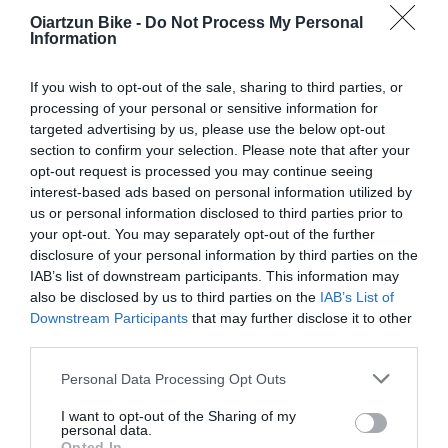
En los meses más calurosos del año, cuidar tu hidratación y
Oiartzun Bike -
Do Not Process My Personal
Information
nutrición es clave para disfrutar del ciclismo sin poner...
Leer Más
If you wish to opt-out of the sale, sharing to third parties, or
processing of your personal or sensitive information for
targeted advertising by us, please use the below opt-out
section to confirm your selection. Please note that after your
opt-out request is processed you may continue seeing
interest-based ads based on personal information utilized by
us or personal information disclosed to third parties prior to
your opt-out. You may separately opt-out of the further
disclosure of your personal information by third parties on the
IAB’s list of downstream participants. This information may
also be disclosed by us to third parties on the
IAB’s List of
Downstream Participants
that may further disclose it to other
QUÉ LLEVAR EN TUS SALIDAS EN BICICLETA DE
third parties.
VARIOS DÍAS: GUÍA IMPRESCINDIBLE PARA
CICLOVIAJEROS
Please note that this website/app uses one or more Google
Personal Data Processing Opt Outs
services and may gather and store information including but
El cicloturismo es mucho más que desplazarse en bicicleta.
not limited to your visit or usage behaviour. You may click to
I want to opt-out of the Sharing of my
Es una experiencia de conexión con el entorno, de libertad...
personal data.
grant or deny consent to Google and its third-party tags to
Opted In