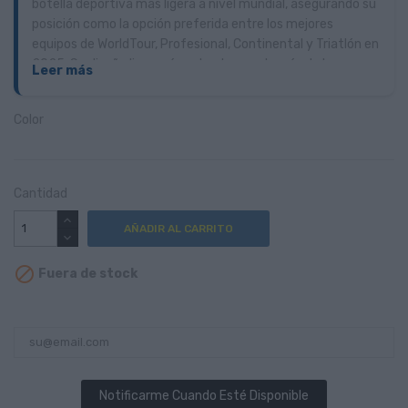
botella deportiva más ligera a nivel mundial, asegurando su
posición como la opción preferida entre los mejores
equipos de WorldTour, Profesional, Continental y Triatlón en
2025. Su diseño ligero récord se logra a través de la
Leer más
innovadora estructura fácilmente comprimible, lo que nos
permite utilizar un mínimo de material para la construcción
Color
de la botella de agua.
Cantidad
AÑADIR AL CARRITO

Fuera de stock
Notificarme Cuando Esté Disponible