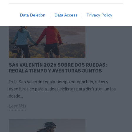
Data Deletion
Data Access
Privacy Policy
SAN VALENTÍN 2026 SOBRE DOS RUEDAS:
REGALA TIEMPO Y AVENTURAS JUNTOS
Este San Valentín regala tiempo compartido, rutas y
aventuras en pareja. Ideas ciclistas para disfrutar juntos
desde...
Leer Más