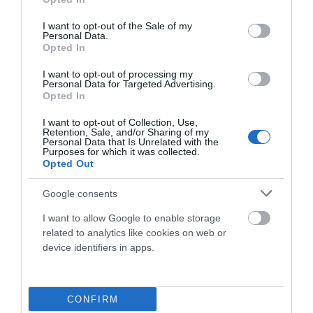
use your data for below specified purposes in below Google
Leer Más
consent section.
I want to opt-out of the Sale of my
Personal Data.
Opted In
I want to opt-out of processing my
Personal Data for Targeted Advertising.
Opted In
I want to opt-out of Collection, Use,
Retention, Sale, and/or Sharing of my
Personal Data that Is Unrelated with the
Purposes for which it was collected.
Opted Out
BICICLETAS INFANTILES EN STOCK PARA
Google consents
COMUNIONES EN GIPUZKOA: RESERVA YA EN
OIARTZUN BIKE
I want to allow Google to enable storage
related to analytics like cookies on web or
En Oiartzun Bike contamos con bicicletas infantiles en
device identifiers in apps.
stock para las próximas comuniones. Si la idea es acertar
con...
Leer Más
CONFIRM