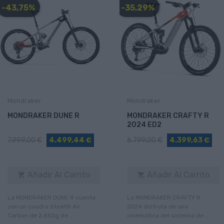
-43,75%
-35,29%
Mondraker
Mondraker
MONDRAKER DUNE R
MONDRAKER CRAFTY R
2024 ED2
7.999,00 €
4.499,44 €
6.799,00 €
4.399,63 €
Añadir Al Carrito
Añadir Al Carrito


La MONDRAKER DUNE R cuenta
La MONDRAKER CRAFTY R
con un cuadro Stealth Air
2024 disfruta de una
Carbon de 2,650g de ...
cinemática del sistema de ...