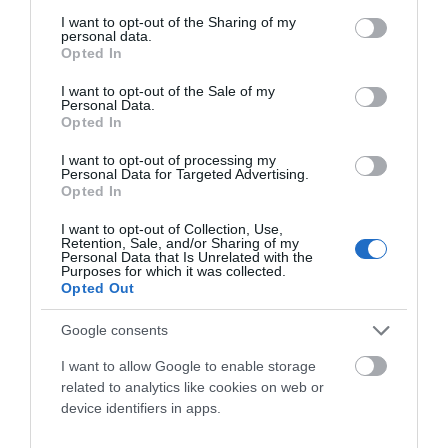
services and may gather and store information including but
not limited to your visit or usage behaviour. You may click to
I want to opt-out of the Sharing of my
personal data.
grant or deny consent to Google and its third-party tags to
LAVIANA ACOGERÁ EL CAMPEONATO DE ESPAÑA
Opted In
use your data for below specified purposes in below Google
DE ENDURO 2027
consent section.
I want to opt-out of the Sale of my
Personal Data.
Ya es oficial. La Comisión Delegada de la Real Federación
Opted In
Española de Ciclismo (RFEC) ha aprobado la sede y la fecha...
I want to opt-out of processing my
Leer Más
Personal Data for Targeted Advertising.
Opted In
I want to opt-out of Collection, Use,
Retention, Sale, and/or Sharing of my
Personal Data that Is Unrelated with the
Purposes for which it was collected.
Opted Out
Google consents
I want to allow Google to enable storage
related to analytics like cookies on web or
device identifiers in apps.
COMIENZA EL VERANO 2026: EL MOMENTO
PERFECTO PARA DISFRUTAR DE LA BICICLETA