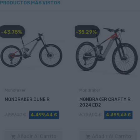
PRODUCTOS MÁS VISTOS
-43,75%
-35,29%
Mondraker
Mondraker
MONDRAKER DUNE R
MONDRAKER CRAFTY R
2024 ED2
7.999,00 €
4.499,44 €
6.799,00 €
4.399,63 €
Añadir Al Carrito
Añadir Al Carrito

