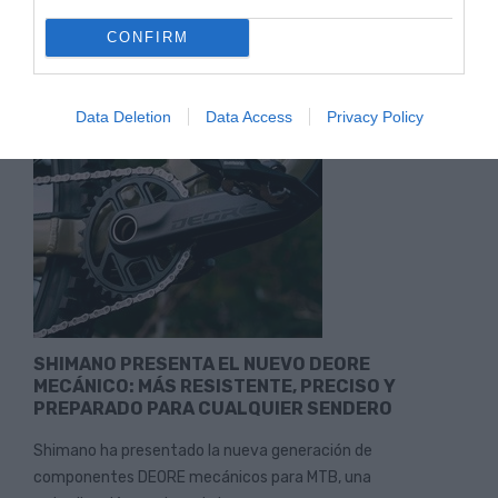
Tanto si eres de los que aprovechan cualquier momento
CONFIRM
para salir con la bicicleta de montaña, como si prefieres la...
Leer Más
Data Deletion
Data Access
Privacy Policy
SHIMANO PRESENTA EL NUEVO DEORE
MECÁNICO: MÁS RESISTENTE, PRECISO Y
PREPARADO PARA CUALQUIER SENDERO
Shimano ha presentado la nueva generación de
componentes DEORE mecánicos para MTB, una