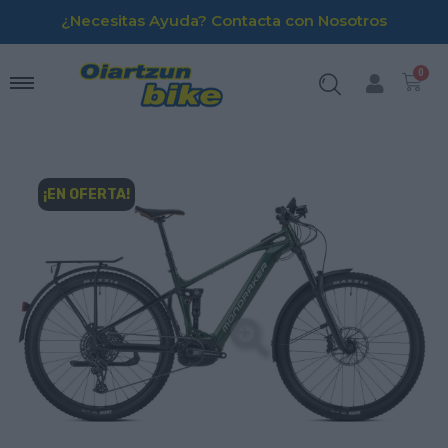
¿Necesitas Ayuda? Contacta con Nosotros
¡EN OFERTA!
