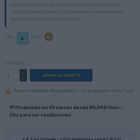
modelo de la gama de urban cross. Una bici urbana con
todas las prestaciones y equipamiento necesario como
guarda barros, porta bultos y luces.
Talla
Color
Verde
L
Cantidad
AÑADIR AL CARRITO

Pocas unidades disponibles — no te quedes sin la tuya
💳 Fináncialo en 60 meses desde 85,04€/mes ·
Clic para ver condiciones
⭐ 4,3 en Google · +200 opiniones reales
Antes