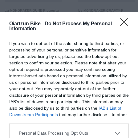
La MONDRAKER DUNE R cuenta
La MONDRAKER CRAFTY R
con un cuadro Stealth Air
2024 disfruta de una
Carbon de 2,650g de ...
cinemática del sistema de ...
Oiartzun Bike -
Do Not Process My Personal
Information
If you wish to opt-out of the sale, sharing to third parties, or
processing of your personal or sensitive information for
targeted advertising by us, please use the below opt-out
section to confirm your selection. Please note that after your
opt-out request is processed you may continue seeing
interest-based ads based on personal information utilized by
ARTÍCULOS RELACIONADOS
us or personal information disclosed to third parties prior to
your opt-out. You may separately opt-out of the further
disclosure of your personal information by third parties on the
IAB’s list of downstream participants. This information may
also be disclosed by us to third parties on the
IAB’s List of
Downstream Participants
that may further disclose it to other
third parties.
Please note that this website/app uses one or more Google
Personal Data Processing Opt Outs