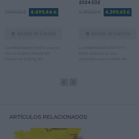
2024 ED2
7.999,00 €
4.499,44 €
6.799,00 €
4.399,63 €
Añadir Al Carrito
Añadir Al Carrito


La MONDRAKER DUNE R cuenta
La MONDRAKER CRAFTY R
con un cuadro Stealth Air
2024 disfruta de una
Carbon de 2,650g de ...
cinemática del sistema de ...
ARTÍCULOS RELACIONADOS