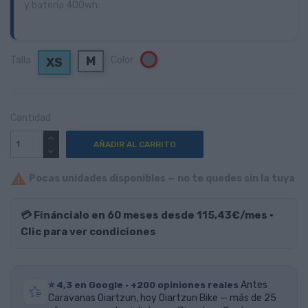
y batería 400wh.
M
Talla
Color
Gris
XS
Cantidad
AÑADIR AL CARRITO

Pocas unidades disponibles — no te quedes sin la tuya
💳 Fináncialo en 60 meses desde 115,43€/mes ·
Clic para ver condiciones
⭐ 4,3 en Google · +200 opiniones reales
Antes
Caravanas Oiartzun, hoy Oiartzun Bike — más de 25