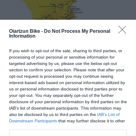
Oiartzun Bike -
Do Not Process My Personal
Information
YA FALTA POCO PARA EL TOUR DE FRANCIA
If you wish to opt-out of the sale, sharing to third parties, or
2026: RECORRIDO, ETAPAS Y POGAČAR COMO
processing of your personal or sensitive information for
GRAN FAVORITO
targeted advertising by us, please use the below opt-out
section to confirm your selection. Please note that after your
Solo faltan dos semanas. El Tour de Francia 2026 arrancará
opt-out request is processed you may continue seeing
el 4 de julio en Barcelona, ciudad que acogerá el Grand...
interest-based ads based on personal information utilized by
us or personal information disclosed to third parties prior to
Leer Más
your opt-out. You may separately opt-out of the further
disclosure of your personal information by third parties on the
IAB’s list of downstream participants. This information may
also be disclosed by us to third parties on the
IAB’s List of
Downstream Participants
that may further disclose it to other
third parties.