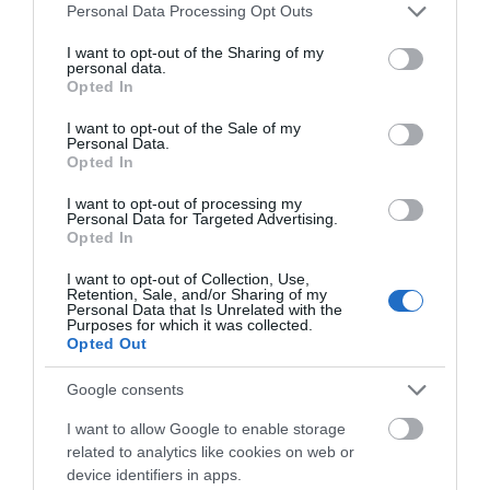
Please note that this website/app uses one or more Google
Personal Data Processing Opt Outs
services and may gather and store information including but
not limited to your visit or usage behaviour. You may click to
I want to opt-out of the Sharing of my
personal data.
grant or deny consent to Google and its third-party tags to
Opted In
use your data for below specified purposes in below Google
COMIENZA EL VERANO 2026: EL MOMENTO
consent section.
I want to opt-out of the Sale of my
PERFECTO PARA DISFRUTAR DE LA BICICLETA
Personal Data.
Opted In
Tanto si eres de los que aprovechan cualquier momento
para salir con la bicicleta de montaña, como si prefieres la...
I want to opt-out of processing my
Personal Data for Targeted Advertising.
Opted In
Leer Más
I want to opt-out of Collection, Use,
Retention, Sale, and/or Sharing of my
Personal Data that Is Unrelated with the
Purposes for which it was collected.
Opted Out
Google consents
I want to allow Google to enable storage
related to analytics like cookies on web or
device identifiers in apps.