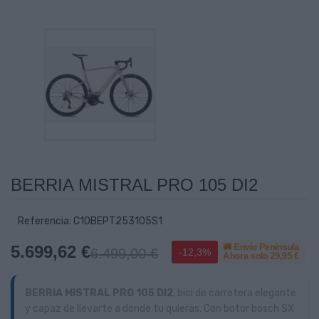
BERRIA MISTRAL PRO 105 DI2
Referencia: C10BEPT253105S1
🚚 Envío Península
5.699,62 €
6.499,00 €
-12,3%
Ahora solo
29,95 €
BERRIA MISTRAL PRO 105 DI2
, bici de carretera elegante
y capaz de llevarte a donde tu quieras. Con botor bosch SX