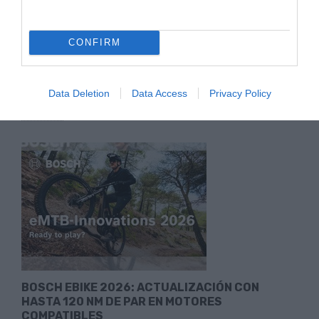
QUÉ LLEVAR EN TUS SALIDAS EN BICICLETA
DURANTE EL VERANO: GUÍA PRÁCTICA PARA
AFRONTAR EL CALOR
CONFIRM
El verano es una de las épocas favoritas de muchos
ciclistas. Los días son más largos, apetece salir a descubrir...
Data Deletion
Data Access
Privacy Policy
Leer Más
BOSCH EBIKE 2026: ACTUALIZACIÓN CON
HASTA 120 NM DE PAR EN MOTORES
COMPATIBLES