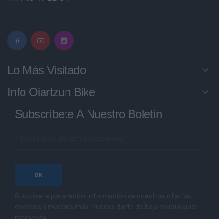
Lo Más Visitado
keyboard_arrow_down
Info Oiartzun Bike
keyboard_arrow_down
Subscríbete A Nuestro Boletín
Suscríbete para recibir información de nuestras ofertas,
eventos y muchos más. Puedes darte de baja en cualquier
momento.