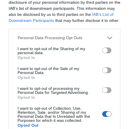
GRAN FAVORITO
disclosure of your personal information by third parties on the
IAB’s list of downstream participants. This information may
Solo faltan dos semanas. El Tour de Francia 2026 arrancará
also be disclosed by us to third parties on the
IAB’s List of
el 4 de julio en Barcelona, ciudad que acogerá el Grand...
Downstream Participants
that may further disclose it to other
third parties.
Leer Más
Please note that this website/app uses one or more Google
Personal Data Processing Opt Outs
services and may gather and store information including but
not limited to your visit or usage behaviour. You may click to
I want to opt-out of the Sharing of my
personal data.
grant or deny consent to Google and its third-party tags to
Opted In
use your data for below specified purposes in below Google
consent section.
I want to opt-out of the Sale of my
Personal Data.
Opted In
I want to opt-out of processing my
Personal Data for Targeted Advertising.
Opted In
COMIENZA EL VERANO 2026: EL MOMENTO
PERFECTO PARA DISFRUTAR DE LA BICICLETA
I want to opt-out of Collection, Use,
Retention, Sale, and/or Sharing of my
Tanto si eres de los que aprovechan cualquier momento
Personal Data that Is Unrelated with the
Purposes for which it was collected.
para salir con la bicicleta de montaña, como si prefieres la...
Opted Out