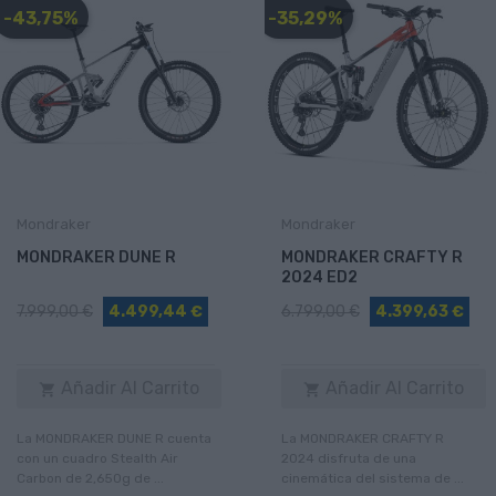
-43,75%
-35,29%
Mondraker
Mondraker
MONDRAKER DUNE R
MONDRAKER CRAFTY R
2024 ED2
7.999,00 €
4.499,44 €
6.799,00 €
4.399,63 €
Añadir Al Carrito
Añadir Al Carrito


La MONDRAKER DUNE R cuenta
La MONDRAKER CRAFTY R
con un cuadro Stealth Air
2024 disfruta de una
Carbon de 2,650g de ...
cinemática del sistema de ...