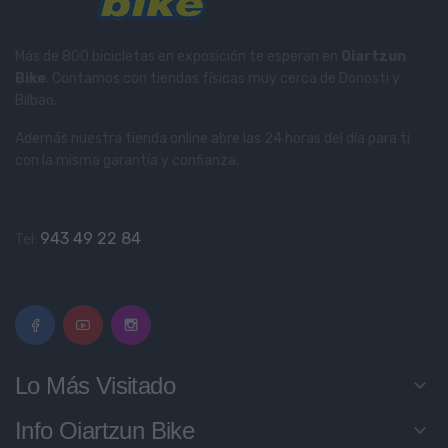
Más de 800 bicicletas en exposición te esperan en
Oiartzun
Bike
. Contamos con tiendas físicas muy cerca de Donosti y
Bilbao.
Además nuestra tienda online abre las 24 horas del día para ti
con la misma garantía y confianza.
943 49 22 84
Tel:
Lo Más Visitado
keyboard_arrow_down
Info Oiartzun Bike
keyboard_arrow_down