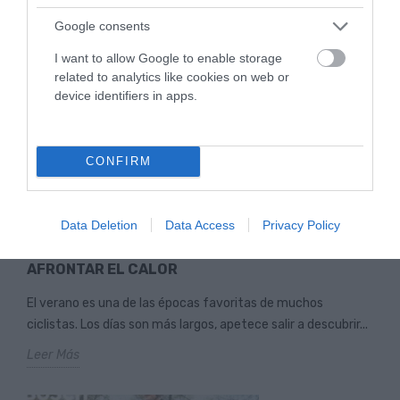
Leer Más
Google consents
I want to allow Google to enable storage
related to analytics like cookies on web or
device identifiers in apps.
CONFIRM
Data Deletion
Data Access
Privacy Policy
QUÉ LLEVAR EN TUS SALIDAS EN BICICLETA
DURANTE EL VERANO: GUÍA PRÁCTICA PARA
AFRONTAR EL CALOR
El verano es una de las épocas favoritas de muchos
ciclistas. Los días son más largos, apetece salir a descubrir...
Leer Más