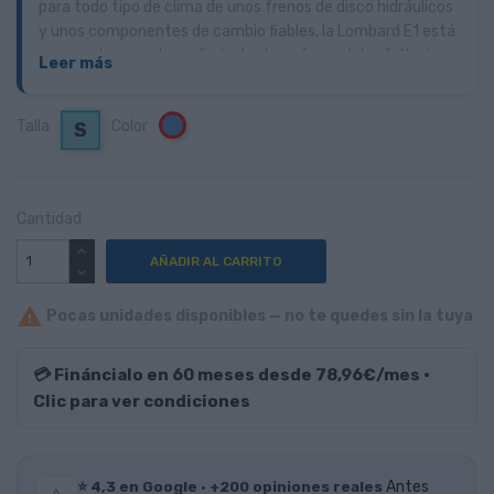
para todo tipo de clima de unos frenos de disco hidráulicos
y unos componentes de cambio fiables, la Lombard E1 está
preparada para el uso diario dentro o fuera del asfalto. Las
Leer más
cubiertas de gran volumen y la opción de montar una tija
telescópica convierten a la Lombard E en una compañera
Talla
Color
Azul
S
inamovible tanto para los desplazamientos diarios por la
ciudad como para pedalear durante horas por el campo.
Cantidad
AÑADIR AL CARRITO

Pocas unidades disponibles — no te quedes sin la tuya
💳 Fináncialo en 60 meses desde 78,96€/mes ·
Clic para ver condiciones
⭐ 4,3 en Google · +200 opiniones reales
Antes