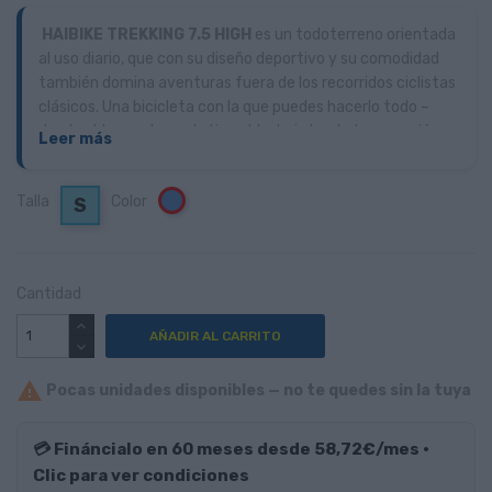
HAIBIKE TREKKING 7.5 HIGH
es un todoterreno orientada
al uso diario, que con su diseño deportivo y su comodidad
también domina aventuras fuera de los recorridos ciclistas
clásicos. Una bicicleta con la que puedes hacerlo todo –
desde el trayecto matutino al trabajo hasta la excursión
Leer más
de fin de semana.
Talla
Color
Azul
S
Cantidad
AÑADIR AL CARRITO

Pocas unidades disponibles — no te quedes sin la tuya
💳 Fináncialo en 60 meses desde 58,72€/mes ·
Clic para ver condiciones