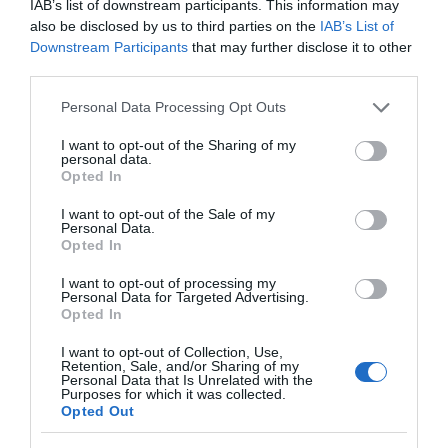
IAB’s list of downstream participants. This information may
Leer Más
also be disclosed by us to third parties on the
IAB’s List of
Downstream Participants
that may further disclose it to other
third parties.
Please note that this website/app uses one or more Google
Personal Data Processing Opt Outs
services and may gather and store information including but
not limited to your visit or usage behaviour. You may click to
I want to opt-out of the Sharing of my
personal data.
grant or deny consent to Google and its third-party tags to
Opted In
use your data for below specified purposes in below Google
consent section.
I want to opt-out of the Sale of my
Personal Data.
Opted In
QUÉ LLEVAR EN TUS SALIDAS EN BICICLETA
I want to opt-out of processing my
DURANTE EL VERANO: GUÍA PRÁCTICA PARA
Personal Data for Targeted Advertising.
AFRONTAR EL CALOR
Opted In
El verano es una de las épocas favoritas de muchos
I want to opt-out of Collection, Use,
Retention, Sale, and/or Sharing of my
ciclistas. Los días son más largos, apetece salir a descubrir...
Personal Data that Is Unrelated with the
Purposes for which it was collected.
Leer Más
Opted Out