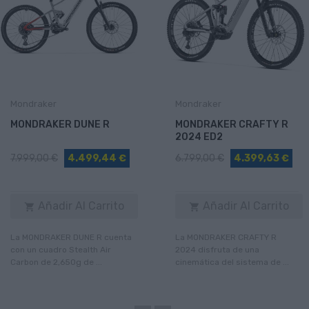
Mondraker
Mondraker
MONDRAKER DUNE R
MONDRAKER CRAFTY R
2024 ED2
7.999,00 €
4.499,44 €
6.799,00 €
4.399,63 €
Añadir Al Carrito
Añadir Al Carrito


La MONDRAKER DUNE R cuenta
La MONDRAKER CRAFTY R
con un cuadro Stealth Air
2024 disfruta de una
Carbon de 2,650g de ...
cinemática del sistema de ...