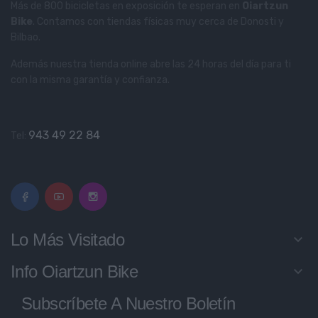
Más de 800 bicicletas en exposición te esperan en
Oiartzun
Bike
. Contamos con tiendas físicas muy cerca de Donosti y
Bilbao.
Además nuestra tienda online abre las 24 horas del día para ti
con la misma garantía y confianza.
943 49 22 84
Tel:
Lo Más Visitado
keyboard_arrow_down
Info Oiartzun Bike
keyboard_arrow_down
Subscríbete A Nuestro Boletín