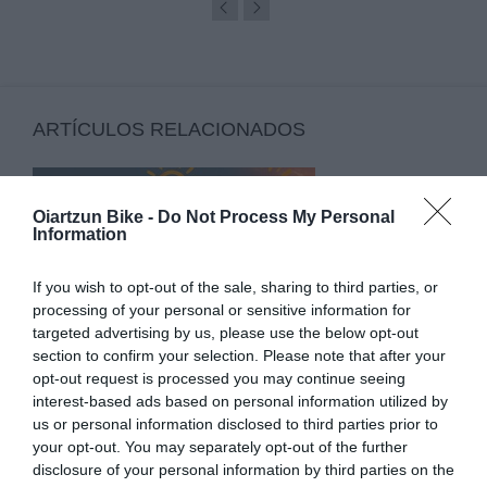
ARTÍCULOS RELACIONADOS
Oiartzun Bike -
Do Not Process My Personal
Information
If you wish to opt-out of the sale, sharing to third parties, or
processing of your personal or sensitive information for
targeted advertising by us, please use the below opt-out
section to confirm your selection. Please note that after your
opt-out request is processed you may continue seeing
COMIENZA EL VERANO 2026: EL MOMENTO
interest-based ads based on personal information utilized by
PERFECTO PARA DISFRUTAR DE LA BICICLETA
us or personal information disclosed to third parties prior to
your opt-out. You may separately opt-out of the further
Tanto si eres de los que aprovechan cualquier momento
disclosure of your personal information by third parties on the
para salir con la bicicleta de montaña, como si prefieres la...