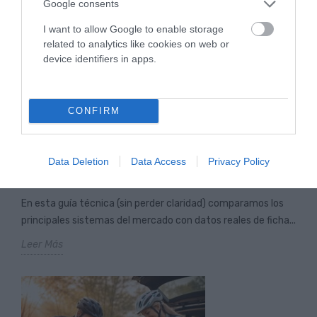
Google consents
I want to allow Google to enable storage
related to analytics like cookies on web or
device identifiers in apps.
CONFIRM
GUÍA PARA ENTENDER LOS MOTORES DE
Data Deletion
Data Access
Privacy Policy
BICICLETAS ELÉCTRICAS: BOSCH, SHIMANO,
SRAM, AVINOX Y MÁS
En esta guía técnica (sin perder claridad) comparamos los
principales sistemas del mercado con datos reales de ficha...
Leer Más