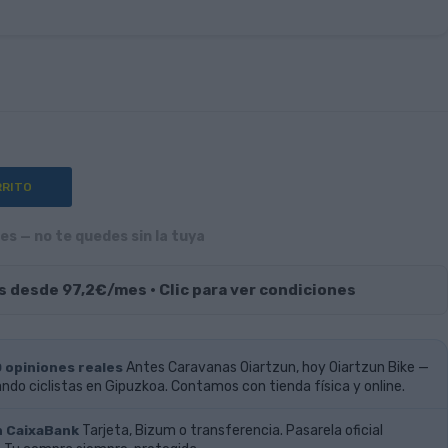
RRITO
s — no te quedes sin la tuya
s desde 97,2€/mes · Clic para ver condiciones
0 opiniones reales
Antes Caravanas Oiartzun, hoy Oiartzun Bike —
do ciclistas en Gipuzkoa. Contamos con tienda física y online.
n CaixaBank
Tarjeta, Bizum o transferencia. Pasarela oficial