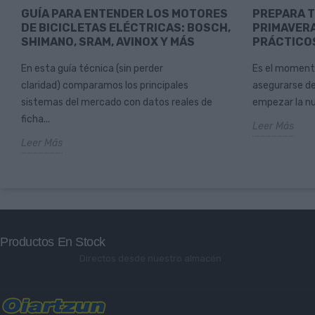
GUÍA PARA ENTENDER LOS MOTORES
PREPARA T
DE BICICLETAS ELÉCTRICAS: BOSCH,
PRIMAVERA
SHIMANO, SRAM, AVINOX Y MÁS
PRÁCTICOS
En esta guía técnica (sin perder
Es el momento 
claridad) comparamos los principales
asegurarse de
sistemas del mercado con datos reales de
empezar la nu
ficha...
Leer Más
Leer Más
Productos En Stock
Directos desde nuestro almacén