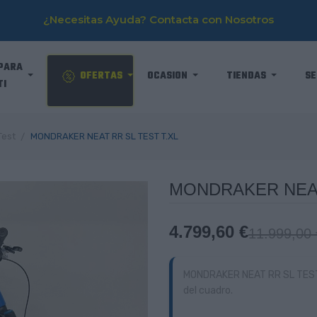
¿Necesitas Ayuda? Contacta con Nosotros
PARA
OFERTAS
OCASION
TIENDAS
SE
TI
Test
MONDRAKER NEAT RR SL TEST T.XL
MONDRAKER NEAT
4.799,60 €
11.999,00 
MONDRAKER NEAT RR SL TEST T.
del cuadro.