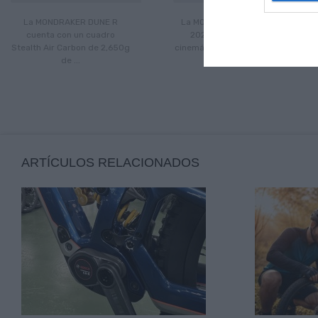
La MONDRAKER DUNE R
La MONDRAKER CRAFTY R
cuenta con un cuadro
2024 disfruta de una
Stealth Air Carbon de 2,650g
cinemática del sistema de ...
de ...
ARTÍCULOS RELACIONADOS