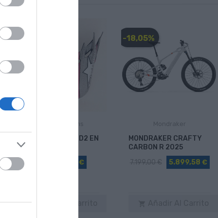
-28,00 €
-18,05%
Troy Lee Designs
Mondraker
VISERA TROY LEE D2 EN
MONDRAKER CRAFTY
15 COLORES
CARBON R 2025
34,90 €
6,90 €
7.199,00 €
5.899,58 €
Añadir Al Carrito
Añadir Al Carrito

