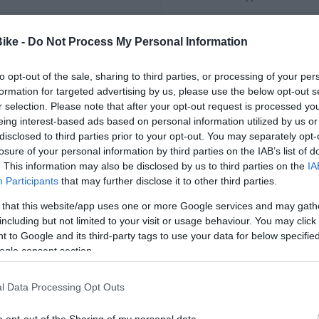
Frenos
Bike -
Do Not Process My Personal Information
SRAM Level Ultimate S
to opt-out of the sale, sharing to third parties, or processing of your per
Cambio
formation for targeted advertising by us, please use the below opt-out s
SRAM XX Eagle AXS
r selection. Please note that after your opt-out request is processed y
eing interest-based ads based on personal information utilized by us or
Batería
disclosed to third parties prior to your opt-out. You may separately opt-
TQ HPR-50 360Wh integ
losure of your personal information by third parties on the IAB’s list of
. This information may also be disclosed by us to third parties on the
IA
Participants
that may further disclose it to other third parties.
 that this website/app uses one or more Google services and may gath
including but not limited to your visit or usage behaviour. You may click 
 to Google and its third-party tags to use your data for below specifi
ogle consent section.
l Data Processing Opt Outs
o opt-out of the Sharing of my personal data.