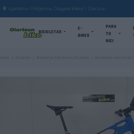
Ugaldetxo Poligonoa, Olagarai Kalea 1. Oiartzun
PARA
E-
BICICLETAS
TU
BIKES
BICI
Inicio
Ocasión
Bicicletas Eléctricas Ocasión
Bicicletas eléctricas 