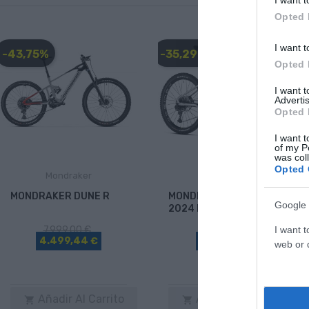
Opted 
I want t
-43,75%
-35,29%
Opted 
I want 
Advertis
Opted 
I want t
of my P
was col
Opted 
Mondraker
Mondraker
MONDRAKER DUNE R
MONDRAKER CRAFTY R
Google 
2024 ED2
I want t
7.999,00 €
6.799,00 €
4.499,44 €
4.399,63 €
web or d
Añadir Al Carrito
Añadir Al Carrito

