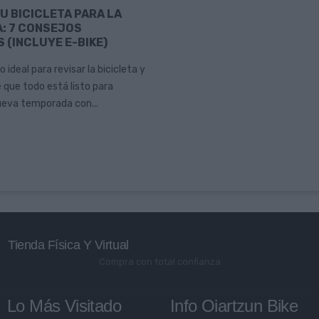
U BICICLETA PARA LA
: 7 CONSEJOS
 (INCLUYE E-BIKE)
ideal para revisar la bicicleta y
 que todo está listo para
eva temporada con...
Tienda Física Y Virtual
Compra con total confianza
Lo Más Visitado
Info Oiartzun Bike