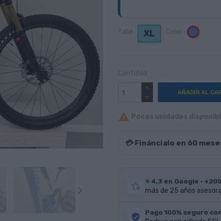
Talla
Color
Azul
XL
Cantidad
AÑADIR AL CA

Pocas unidades disponible
💳 Fináncialo en 60 mese
⭐ 4,3 en Google · +20
más de 25 años asesoran
Pago 100% seguro co