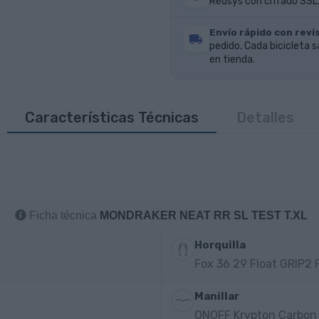
Redsys con cifrado SSL.
Envío rápido con revis
pedido. Cada bicicleta s
en tienda.
Características Técnicas
Detalles
Ficha técnica
MONDRAKER NEAT RR SL TEST T.XL
Horquilla
Fox 36 29 Float GRIP2
Manillar
ONOFF Krypton Carbon 