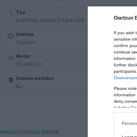
Tija
Oiartzun 
RockShox Reverb Stealth AXS
If you wish 
Llantas
sensitive in
Carbono
confirm you
continue se
Motor
information 
TQ HPR-50
further disc
participants
Downstream 
Incluye pedales
No
Please note
information 
deny consent
in below Go
Persona
PRODUCTOS MÁS VISTOS
I want t