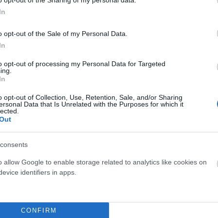
In
o opt-out of the Sale of my Personal Data.
-36%
-52,5%
In
to opt-out of processing my Personal Data for Targeted
ing.
In
o opt-out of Collection, Use, Retention, Sale, and/or Sharing
ersonal Data that Is Unrelated with the Purposes for which it
lected.
Out
Giant
Mondraker
GIANT STANCE E+2
MONDRAKER NEAT R
consents
o allow Google to enable storage related to analytics like cookies on
3.699,00 €
2.367,36 €
7.999,00 €
3.799,53 €
evice identifiers in apps.
Añadir Al Carrito
Añadir Al Carrito


CONFIRM