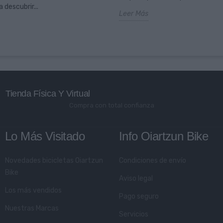
 descubrir...
Leer Más
Tienda Física Y Virtual
Compra con total confianza
Lo Más Visitado
Info Oiartzun Bike
Novedades bicicletas Oiartzun
Condiciones de envío
Bike
Aviso legal
Los más vendidos
Pago seguro
Nuestras Marcas
Servicios