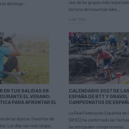
uno de los grupos más respetado
te domingo...
historia del mountain bike,...
Leer Más
R EN TUS SALIDAS EN
CALENDARIO 2027 DE LA
 DURANTE EL VERANO:
ESPAÑA DE BTT Y GRAVEL
TICA PARA AFRONTAR EL
CAMPEONATOS DE ESPAÑ
La Real Federación Española de 
una de las épocas favoritas de
(RFEC) ha confirmado las fechas
as. Los días son más largos,
las principales competiciones...