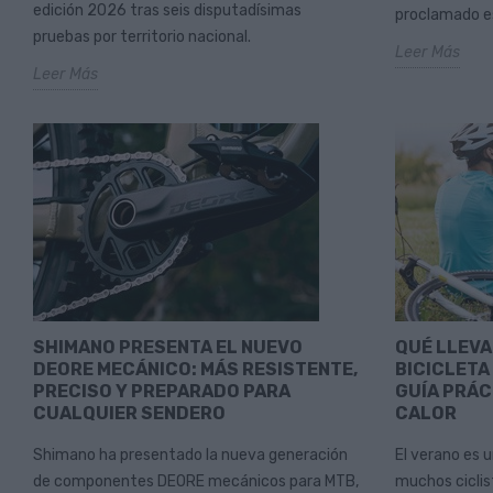
edición 2026 tras seis disputadísimas
proclamado es
pruebas por territorio nacional.
Leer Más
Leer Más
SHIMANO PRESENTA EL NUEVO
QUÉ LLEVA
DEORE MECÁNICO: MÁS RESISTENTE,
BICICLETA
PRECISO Y PREPARADO PARA
GUÍA PRÁC
CUALQUIER SENDERO
CALOR
Shimano ha presentado la nueva generación
El verano es 
de componentes DEORE mecánicos para MTB,
muchos ciclist