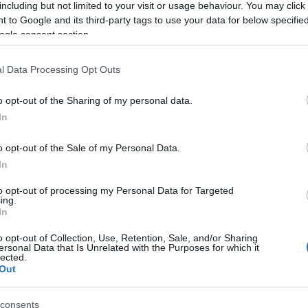
including but not limited to your visit or usage behaviour. You may click 
 to Google and its third-party tags to use your data for below specifi
ogle consent section.
l Data Processing Opt Outs
Giant
Mondraker
GIANT STANCE E+2
MONDRAKER NEAT R
o opt-out of the Sharing of my personal data.
In
3.699,00 €
2.367,36 €
7.999,00 €
3.799,53 €
o opt-out of the Sale of my Personal Data.
M
M
L
In
Añadir Al Carrito
Añadir Al Carrito


to opt-out of processing my Personal Data for Targeted
ing.
In
Con la GIANT STANCE
Ya en tienda la nueva
E+2 podrás recorrer los
MONDRAKER NEAT R, la nueva
o opt-out of Collection, Use, Retention, Sale, and/or Sharing
senderos con confianza,
eléctrica ligera de doble ...
ersonal Data that Is Unrelated with the Purposes for which it
control ...
lected.
Out
consents