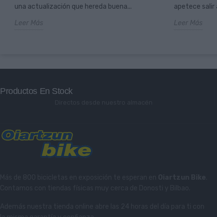
una actualización que hereda buena...
apetece salir a
Leer Más
Leer Más
Productos En Stock
Directos desde nuestro almacén
Más de 800 bicicletas en exposición te esperan en
Oiartzun Bike
.
Contamos con tiendas físicas muy cerca de Donosti y Bilbao.
Además nuestra tienda online abre las 24 horas del día para ti con