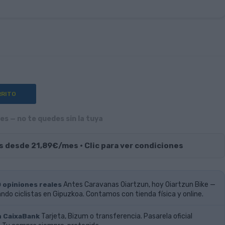
RRITO
s — no te quedes sin la tuya
s desde 21,89€/mes · Clic para ver condiciones
0 opiniones reales
Antes Caravanas Oiartzun, hoy Oiartzun Bike —
do ciclistas en Gipuzkoa. Contamos con tienda física y online.
n CaixaBank
Tarjeta, Bizum o transferencia. Pasarela oficial