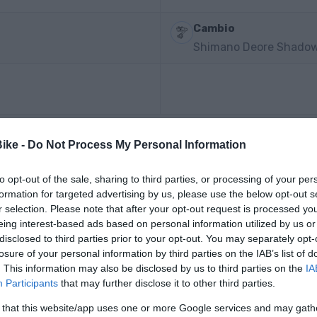
Cambio
Shimano Deore Shadow
Bike -
Do Not Process My Personal Information
to opt-out of the sale, sharing to third parties, or processing of your per
formation for targeted advertising by us, please use the below opt-out s
r selection. Please note that after your opt-out request is processed y
eing interest-based ads based on personal information utilized by us or
disclosed to third parties prior to your opt-out. You may separately opt-
losure of your personal information by third parties on the IAB’s list of
. This information may also be disclosed by us to third parties on the
IA
-36%
-52,5%
Participants
that may further disclose it to other third parties.
 that this website/app uses one or more Google services and may gath