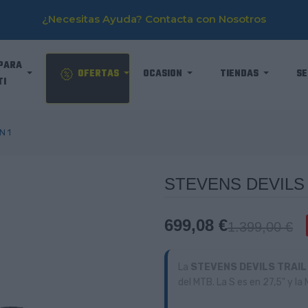
¿Necesitas Ayuda? Contacta con Nosotros
PARA
OFERTAS
OCASION
TIENDAS
SE
TI
N 1
STEVENS DEVILS 
699,08 €
1.399,00 €
La
STEVENS DEVILS TRAIL 
del MTB. La S es en 27,5" y la