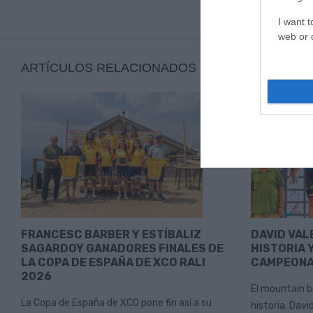
I want t
web or d
ARTÍCULOS RELACIONADOS
FRANCESC BARBER Y ESTÍBALIZ
DAVID VAL
SAGARDOY GANADORES FINALES DE
HISTORIA Y
LA COPA DE ESPAÑA DE XCO RALI
CAMPEONA
2026
El mountain b
La Copa de España de XCO pone fin así a su
historia. Davi