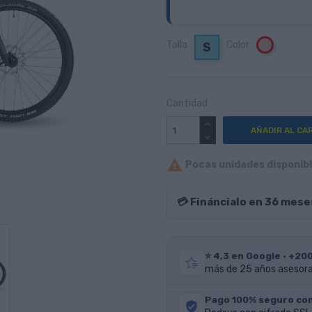
Talla
Color
Rosa
S
Cantidad
AÑADIR AL CA

Pocas unidades disponible
💳 Fináncialo en 36 mese
⭐ 4,3 en Google · +20
más de 25 años asesoran
Pago 100% seguro co