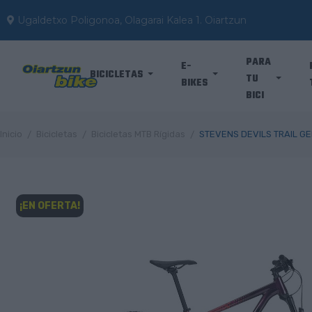
Ugaldetxo Poligonoa, Olagarai Kalea 1. Oiartzun
PARA
E-
BICICLETAS
TU
BIKES
BICI
Inicio
Bicicletas
Bicicletas MTB Rígidas
STEVENS DEVILS TRAIL GE
¡EN OFERTA!