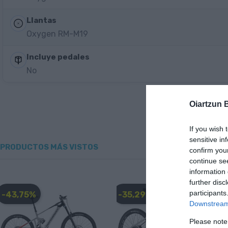
Llantas
Oxygen RM-M19
Incluye pedales
No
Oiartzun 
If you wish 
sensitive in
PRODUCTOS MÁS VISTOS
confirm you
continue se
information 
further disc
participants
-43,75%
-35,29%
Downstream 
Please note