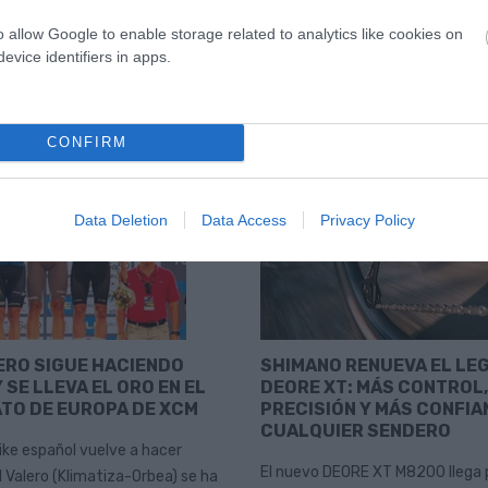
o allow Google to enable storage related to analytics like cookies on
evice identifiers in apps.
CONFIRM
Data Deletion
Data Access
Privacy Policy
ERO SIGUE HACIENDO
SHIMANO RENUEVA EL LE
 SE LLEVA EL ORO EN EL
DEORE XT: MÁS CONTROL,
TO DE EUROPA DE XCM
PRECISIÓN Y MÁS CONFIA
CUALQUIER SENDERO
ike español vuelve a hacer
El nuevo DEORE XT M8200 llega 
d Valero (Klimatiza-Orbea) se ha