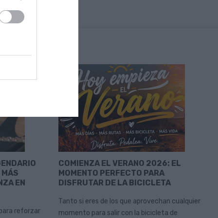
GENDARIO
COMIENZA EL VERANO 2026: EL
 MÁS
MOMENTO PERFECTO PARA
NZA EN
DISFRUTAR DE LA BICICLETA
Tanto si eres de los que aprovechan cualquier
para reforzar
momento para salir con la bicicleta de