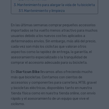
3. Mantenimiento para alargar la vida de tu bicicleta
3.1. Mantenimiento y limpieza
3.2. Recambios
4. Equipación para toda la familia y para cualquier
En las últimas semanas comprar pequeños accesorios
modalidad
importados se ha vuelto menos atractivo para muchos
5. Equipamiento para pedalear más cómodo y
usuarios debido a los nuevos costes aplicados a
seguro
determinados envíos. Sin embargo, más allá del precio,
5.1. Cascos
cada vez son más los ciclistas que valoran otros
5.2. Mochilas y bolsas
aspectos como la rapidez de entrega, la garantía, el
asesoramiento especializado o la tranquilidad de
5.3. Ropa Ciclista
comprar el accesorio adecuado para su bicicleta.
6. Comprar con asesoramiento también cuenta
En
Oiartzun Bike
llevamos años ofreciendo mucho
más que bicicletas. Contamos con cientos de
accesorios y componentes para carretera, MTB, gravel
y bicicletas eléctricas, disponibles tanto en nuestra
tienda física como en nuestra tienda online, con envío
rápido y el asesoramiento de un equipo que vive el
ciclismo.