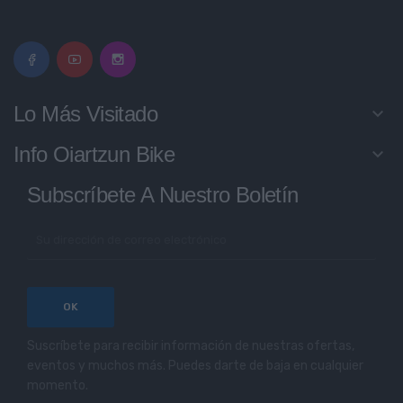
Lo Más Visitado
keyboard_arrow_down
Info Oiartzun Bike
keyboard_arrow_down
Subscríbete A Nuestro Boletín
Suscríbete para recibir información de nuestras ofertas,
eventos y muchos más. Puedes darte de baja en cualquier
momento.