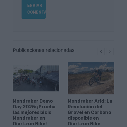
Publicaciones relacionadas
Mondraker Demo
Mondraker Arid: La
B
Day 2025: ¡Prueba
Revolución del
O
las mejores bicis
Gravel en Carbono
l
Mondraker en
disponible en
b
Oiartzun Bike!
Oiartzun Bike