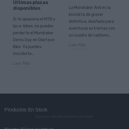
Wo
Últimas plazas
La Mondraker Arid es la
disponibles
au
a
bicicleta de gravel
qu
Si te apasiona el MTB y
definitiva, diseñada para
mu
las e-bikes, no puedes
ate
aventuras extremas con
pa
perderte el Mondraker
.
su cuadro de carbono...
Le
Demo Day en Oiartzun
Leer Más
Bike. Ya puedes
inscribirte...
Leer Más
Productos En Stock
Directos desde nuestro almacén