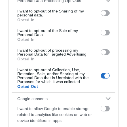
Personal Data Processing Opt Outs
services and may gather and store information including but
Pequeñas piezas que conviene
not limited to your visit or usage behaviour. You may click to
I want to opt-out of the Sharing of my
tener controladas antes de cada
personal data.
grant or deny consent to Google and its third-party tags to
temporada.
Opted In
use your data for below specified purposes in below Google
consent section.
Ver recambios
I want to opt-out of the Sale of my
Personal Data.
Opted In
I want to opt-out of processing my
Personal Data for Targeted Advertising.
Opted In
I want to opt-out of Collection, Use,
Equipación para toda la familia y para
Retention, Sale, and/or Sharing of my
cualquier modalidad
Personal Data that Is Unrelated with the
Purposes for which it was collected.
Opted Out
La bicicleta también se disfruta más con una buena
equipación. En
Oiartzun Bike
encontrarás una amplia
Google consents
selección de ropa de ciclismo para
hombre, mujer y
niños
, con prendas específicas para carretera, MTB,
I want to allow Google to enable storage
gravel y bicicletas eléctricas.
related to analytics like cookies on web or
device identifiers in apps.
Trabajamos con
primeras marcas
que ofrecen