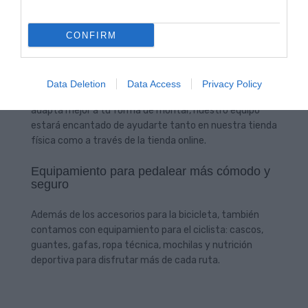
comodidad, transpirabilidad y durabilidad, además de
una gran selección de prendas en
oferta durante
CONFIRM
todo el año
. Maillots, culottes, chaquetas, guantes,
calcetines, chalecos o prendas térmicas para disfrutar
de la bicicleta en cualquier época.
Data Deletion
Data Access
Privacy Policy
Y si tienes dudas sobre la talla o qué equipación se
adapta mejor a tu forma de montar, nuestro equipo
estará encantado de ayudarte tanto en nuestra tienda
física como a través de la tienda online.
Equipamiento para pedalear más cómodo y
seguro
Además de los accesorios para la bicicleta, también
contamos con equipamiento para el ciclista: cascos,
guantes, gafas, ropa técnica, mochilas y nutrición
deportiva para disfrutar más de cada ruta.