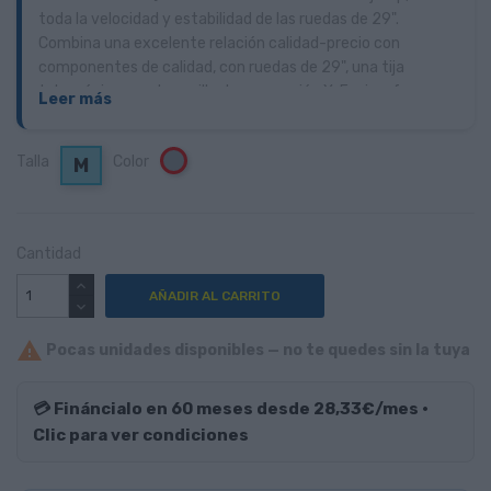
toda la velocidad y estabilidad de las ruedas de 29".
Combina una excelente relación calidad-precio con
componentes de calidad, con ruedas de 29",
una tija
telescópica, una horquilla de suspensión X-Fusion, frenos
Leer más
Tektro, cubiertas Vee Tire y un montón de increíble kit
Marin para crear una bicicleta que te encantará montar.
Talla
Color
Gris
M
Cantidad
AÑADIR AL CARRITO

Pocas unidades disponibles — no te quedes sin la tuya
💳 Fináncialo en 60 meses desde 28,33€/mes ·
Clic para ver condiciones