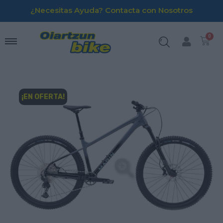
¿Necesitas Ayuda? Contacta con Nosotros
¡EN OFERTA!
