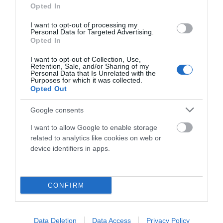
Opted In
I want to opt-out of processing my
Personal Data for Targeted Advertising.
Opted In
I want to opt-out of Collection, Use,
Retention, Sale, and/or Sharing of my
Personal Data that Is Unrelated with the
Purposes for which it was collected.
DAVID VALERO SIGUE HACIENDO HISTORIA Y SE
Opted Out
LLEVA EL ORO EN EL CAMPEONATO DE EUROPA
DE XCM
Google consents
El mountain bike español vuelve a hacer historia. David
I want to allow Google to enable storage
Valero (Klimatiza-Orbea) se ha proclamado este domingo...
related to analytics like cookies on web or
device identifiers in apps.
Leer Más
CONFIRM
Data Deletion
Data Access
Privacy Policy