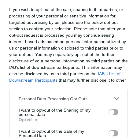
If you wish to opt-out of the sale, sharing to third parties, or
processing of your personal or sensitive information for
targeted advertising by us, please use the below opt-out
section to confirm your selection. Please note that after your
opt-out request is processed you may continue seeing
interest-based ads based on personal information utilized by
us or personal information disclosed to third parties prior to
your opt-out. You may separately opt-out of the further
disclosure of your personal information by third parties on the
IAB’s list of downstream participants. This information may
FRANCESC BARBER Y ESTÍBALIZ SAGARDOY
also be disclosed by us to third parties on the
IAB’s List of
GANADORES FINALES DE LA COPA DE ESPAÑA DE
Downstream Participants
that may further disclose it to other
XCO RALI 2026
third parties.
La Copa de España de XCO pone fin así a su edición 2026
Please note that this website/app uses one or more Google
Personal Data Processing Opt Outs
tras seis disputadísimas pruebas por territorio nacional.
services and may gather and store information including but
not limited to your visit or usage behaviour. You may click to
I want to opt-out of the Sharing of my
Leer Más
personal data.
grant or deny consent to Google and its third-party tags to
Opted In
use your data for below specified purposes in below Google
consent section.
I want to opt-out of the Sale of my
Personal Data.