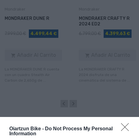
Mondraker
Mondraker
MONDRAKER DUNE R
MONDRAKER CRAFTY R
2024 ED2
7.999,00 €
4.499,44 €
6.799,00 €
4.399,63 €
Añadir Al Carrito
Añadir Al Carrito


La MONDRAKER DUNE R cuenta
La MONDRAKER CRAFTY R
con un cuadro Stealth Air
2024 disfruta de una
Carbon de 2,650g de ...
cinemática del sistema de ...
Oiartzun Bike -
Do Not Process My Personal
Information
ARTÍCULOS RELACIONADOS