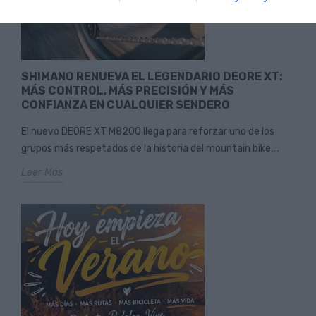
SHIMANO RENUEVA EL LEGENDARIO DEORE XT:
MÁS CONTROL, MÁS PRECISIÓN Y MÁS
CONFIANZA EN CUALQUIER SENDERO
El nuevo DEORE XT M8200 llega para reforzar uno de los
grupos más respetados de la historia del mountain bike,...
Leer Más