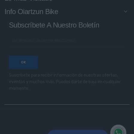
Info Oiartzun Bike
keyboard_arrow_down
Subscríbete A Nuestro Boletín
Suscríbete para recibir información de nuestras ofertas,
eventos y muchos más. Puedes darte de baja en cualquier
momento.