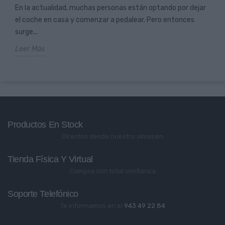
En la actualidad, muchas personas están optando por dejar
el coche en casa y comenzar a pedalear. Pero entonces
surge...
Leer Más
Productos En Stock
Directos desde nuestro almacén
Tienda Física Y Virtual
Compra con total confianza
Soporte Telefónico
Te informamos en el
943 49 22 84