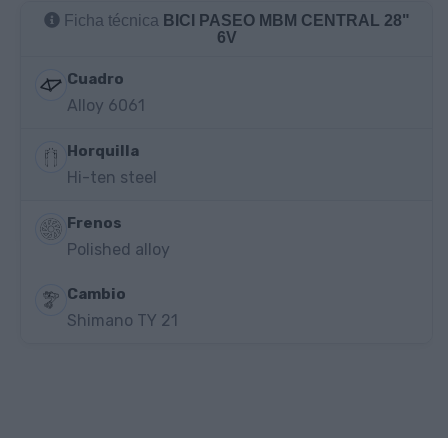
Ficha técnica
BICI PASEO MBM CENTRAL 28"
6V
Cuadro
Alloy 6061
Horquilla
Hi-ten steel
Frenos
Polished alloy
Cambio
Shimano TY 21