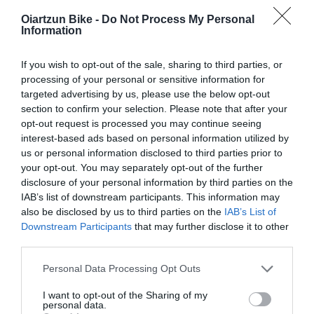
PRODUCTOS MÁS VISTOS
COMPRADOS JUNTOS
Oiartzun Bike -
Do Not Process My Personal
Information
If you wish to opt-out of the sale, sharing to third parties, or
processing of your personal or sensitive information for
-43,75%
-35,29%
targeted advertising by us, please use the below opt-out
section to confirm your selection. Please note that after your
opt-out request is processed you may continue seeing
interest-based ads based on personal information utilized by
us or personal information disclosed to third parties prior to
your opt-out. You may separately opt-out of the further
disclosure of your personal information by third parties on the
IAB’s list of downstream participants. This information may
also be disclosed by us to third parties on the
IAB’s List of
Mondraker
Mondraker
Downstream Participants
that may further disclose it to other
MONDRAKER DUNE R
MONDRAKER CRAFTY R
third parties.
2024 ED2
Please note that this website/app uses one or more Google
7.999,00 €
4.499,44 €
6.799,00 €
4.399,63 €
Personal Data Processing Opt Outs
services and may gather and store information including but
not limited to your visit or usage behaviour. You may click to
I want to opt-out of the Sharing of my
personal data.
grant or deny consent to Google and its third-party tags to