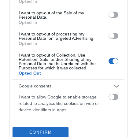
Añadir Al Carrito
Añadir Al Carrito
Opted In


use your data for below specified purposes in below Google
consent section.
I want to opt-out of the Sale of my
La MONDRAKER DUNE R cuenta
La MONDRAKER CRAFTY R
Personal Data.
con un cuadro Stealth Air
2024 disfruta de una
Opted In
Carbon de 2,650g de ...
cinemática del sistema de ...
I want to opt-out of processing my
Personal Data for Targeted Advertising.
Opted In
I want to opt-out of Collection, Use,
Retention, Sale, and/or Sharing of my
Personal Data that Is Unrelated with the
Purposes for which it was collected.
Opted Out
ARTÍCULOS RELACIONADOS
Google consents
I want to allow Google to enable storage
related to analytics like cookies on web or
device identifiers in apps.
CONFIRM