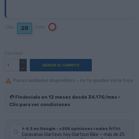
Talla
Color
Blanco
28
Cantidad
AÑADIR AL CARRITO

Pocas unidades disponibles — no te quedes sin la tuya
💳 Fináncialo en 12 meses desde 34,17€/mes ·
Clic para ver condiciones
⭐ 4,3 en Google · +200 opiniones reales
Antes
Caravanas Oiartzun, hoy Oiartzun Bike — más de 25