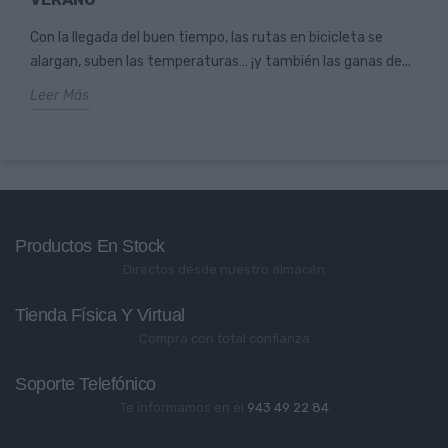
Con la llegada del buen tiempo, las rutas en bicicleta se
alargan, suben las temperaturas… ¡y también las ganas de...
Leer Más
Productos En Stock
Directos desde nuestro almacén
Tienda Física Y Virtual
Compra con total confianza
Soporte Telefónico
Te informamos en el
943 49 22 84