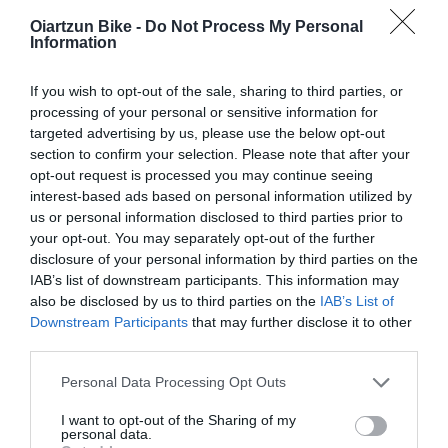
Oiartzun Bike -
Do Not Process My Personal
Information
ARTÍCULOS RELACIONADOS
If you wish to opt-out of the sale, sharing to third parties, or
processing of your personal or sensitive information for
targeted advertising by us, please use the below opt-out
section to confirm your selection. Please note that after your
opt-out request is processed you may continue seeing
interest-based ads based on personal information utilized by
us or personal information disclosed to third parties prior to
your opt-out. You may separately opt-out of the further
disclosure of your personal information by third parties on the
IAB’s list of downstream participants. This information may
NUTRICIÓN E HIDRATACIÓN PARA CICLISTAS EN
also be disclosed by us to third parties on the
IAB’s List of
VERANO: CÓMO RENDIR AL MÁXIMO BAJO EL SOL
Downstream Participants
that may further disclose it to other
third parties.
En los meses más calurosos del año, cuidar tu hidratación y
nutrición es clave para disfrutar del ciclismo sin poner...
Please note that this website/app uses one or more Google
Personal Data Processing Opt Outs
services and may gather and store information including but
Leer Más
not limited to your visit or usage behaviour. You may click to
I want to opt-out of the Sharing of my
personal data.
grant or deny consent to Google and its third-party tags to