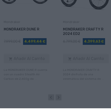
Mondraker
Mondraker
MONDRAKER DUNE R
MONDRAKER CRAFTY R
2024 ED2
7.999,00 €
4.499,44 €
6.799,00 €
4.399,63 €
Añadir Al Carrito
Añadir Al Carrito


La MONDRAKER DUNE R cuenta
La MONDRAKER CRAFTY R
con un cuadro Stealth Air
2024 disfruta de una
Carbon de 2,650g de ...
cinemática del sistema de ...