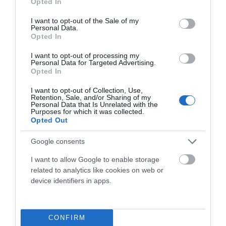
Opted In
use your data for below specified purposes in below Google
consent section.
I want to opt-out of the Sale of my
Personal Data.
Opted In
I want to opt-out of processing my
Personal Data for Targeted Advertising.
Opted In
I want to opt-out of Collection, Use,
Retention, Sale, and/or Sharing of my
Personal Data that Is Unrelated with the
QUÉ LLEVAR EN TUS SALIDAS EN BICICLETA DE
Purposes for which it was collected.
VARIOS DÍAS: GUÍA IMPRESCINDIBLE PARA
Opted Out
CICLOVIAJEROS
Google consents
El cicloturismo es mucho más que desplazarse en bicicleta.
Es una experiencia de conexión con el entorno, de libertad...
I want to allow Google to enable storage
related to analytics like cookies on web or
Leer Más
device identifiers in apps.
CONFIRM