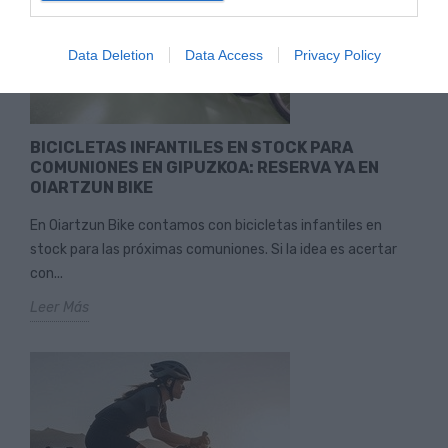
Data Deletion
Data Access
Privacy Policy
BICICLETAS INFANTILES EN STOCK PARA
COMUNIONES EN GIPUZKOA: RESERVA YA EN
OIARTZUN BIKE
En Oiartzun Bike contamos con bicicletas infantiles en
stock para las próximas comuniones. Si la idea es acertar
con...
Leer Más