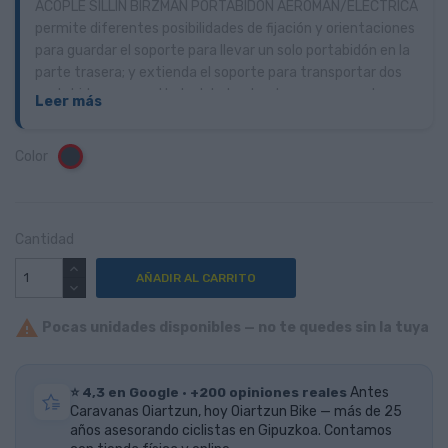
ACOPLE SILLIN BIRZMAN PORTABIDON AEROMAN/ELECTRICA
permite diferentes posibilidades de fijación y orientaciones
para guardar el soporte para llevar un solo portabidón en la
parte trasera; y extienda el soporte para transportar dos
portabidones uno al lado del otro. Los brazos se montan en
Leer más
el riel del sillín en dos ángulos ajustables para acomodar
sillines de diferentes formas.
Color
Negro
Cantidad
AÑADIR AL CARRITO

Pocas unidades disponibles — no te quedes sin la tuya
⭐ 4,3 en Google · +200 opiniones reales
Antes
Caravanas Oiartzun, hoy Oiartzun Bike — más de 25
años asesorando ciclistas en Gipuzkoa. Contamos