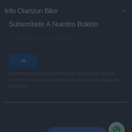
Info Oiartzun Bike
keyboard_arrow_down
Subscríbete A Nuestro Boletín
Suscríbete para recibir información de nuestras ofertas,
eventos y muchos más. Puedes darte de baja en cualquier
momento.