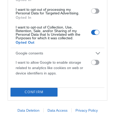
I want to opt-out of processing my
Personal Data for Targeted Advertising.
Opted In
Mondraker
Mondraker
MONDRAKER DUNE R
MONDRAKER CRAFTY R
I want to opt-out of Collection, Use,
Retention, Sale, and/or Sharing of my
2024 ED2
Personal Data that Is Unrelated with the
Purposes for which it was collected.
7.999,00 €
4.499,44 €
6.799,00 €
4.399,63 €
Opted Out
Google consents
Añadir Al Carrito
Añadir Al Carrito


I want to allow Google to enable storage
related to analytics like cookies on web or
La MONDRAKER DUNE R cuenta
La MONDRAKER CRAFTY R
device identifiers in apps.
con un cuadro Stealth Air
2024 disfruta de una
Carbon de 2,650g de ...
cinemática del sistema de ...
CONFIRM
Data Deletion
Data Access
Privacy Policy