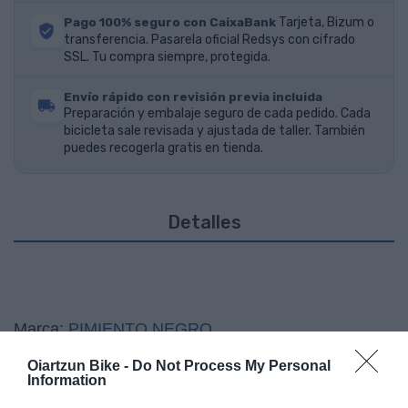
Pago 100% seguro con CaixaBank
Tarjeta, Bizum o
transferencia. Pasarela oficial Redsys con cifrado
SSL. Tu compra siempre, protegida.
Envío rápido con revisión previa incluida
Preparación y embalaje seguro de cada pedido. Cada
bicicleta sale revisada y ajustada de taller. También
puedes recogerla gratis en tienda.
Detalles
Marca:
PIMIENTO NEGRO
Oiartzun Bike -
Do Not Process My Personal
Information