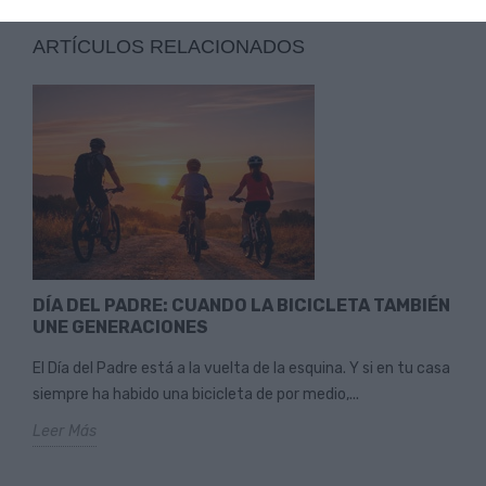
ARTÍCULOS RELACIONADOS
DÍA DEL PADRE: CUANDO LA BICICLETA TAMBIÉN
UNE GENERACIONES
El Día del Padre está a la vuelta de la esquina. Y si en tu casa
siempre ha habido una bicicleta de por medio,...
Leer Más