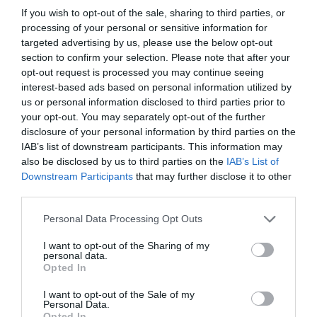
If you wish to opt-out of the sale, sharing to third parties, or
processing of your personal or sensitive information for
targeted advertising by us, please use the below opt-out
C11PN PN65
Referencia:
section to confirm your selection. Please note that after your
Artículos
En stock
opt-out request is processed you may continue seeing
interest-based ads based on personal information utilized by
us or personal information disclosed to third parties prior to
your opt-out. You may separately opt-out of the further
disclosure of your personal information by third parties on the
IAB’s list of downstream participants. This information may
also be disclosed by us to third parties on the
IAB’s List of
PRODUCTOS MÁS VISTOS
COMPRADOS JUNTOS
Downstream Participants
that may further disclose it to other
third parties.
Please note that this website/app uses one or more Google
Personal Data Processing Opt Outs
services and may gather and store information including but
-43,75%
-35,29%
not limited to your visit or usage behaviour. You may click to
I want to opt-out of the Sharing of my
personal data.
grant or deny consent to Google and its third-party tags to
Opted In
use your data for below specified purposes in below Google
consent section.
I want to opt-out of the Sale of my
Personal Data.
Opted In