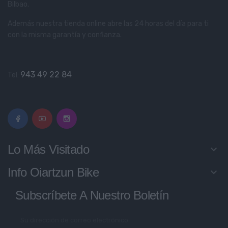
Bilbao.
Además nuestra tienda online abre las 24 horas del día para ti
con la misma garantía y confianza.
943 49 22 84
Tel:
Lo Más Visitado
keyboard_arrow_down
Info Oiartzun Bike
keyboard_arrow_down
Subscríbete A Nuestro Boletín