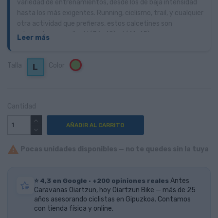
variedad de entrenamientos, desde los de baja intensidad
hasta los más exigentes. Running, ciclismo, trail, y cualquier
otra actividad que prefieras, estos calcetines son
adecuados para ello.
M (36-40) y L(41-45).
Leer más
Talla
Color
Verde
L
Cantidad
AÑADIR AL CARRITO

Pocas unidades disponibles — no te quedes sin la tuya
⭐ 4,3 en Google · +200 opiniones reales
Antes
Caravanas Oiartzun, hoy Oiartzun Bike — más de 25
años asesorando ciclistas en Gipuzkoa. Contamos
con tienda física y online.