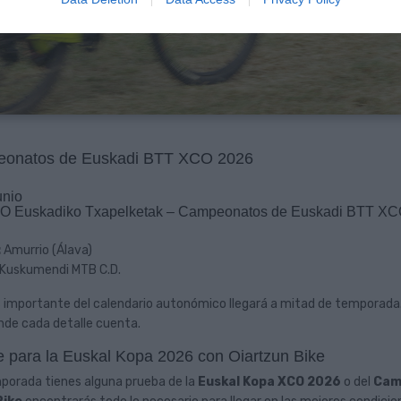
eonatos de Euskadi BTT XCO 2026
unio
 Euskadiko Txapelketak – Campeonatos de Euskadi BTT X
:
Amurrio (Álava)
Kuskumendi MTB C.D.
 importante del calendario autonómico llegará a mitad de temporada. 
nde cada detalle cuenta.
e para la Euskal Kopa 2026 con Oiartzun Bike
porada tienes alguna prueba de la
Euskal Kopa XCO 2026
o del
Cam