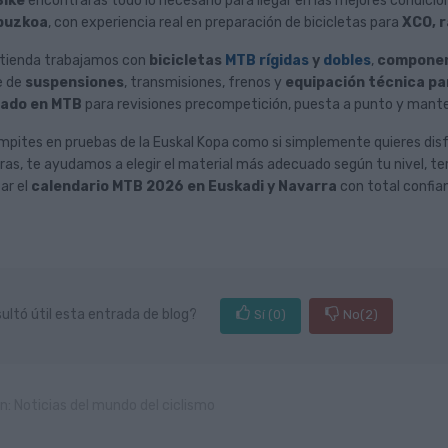
Bike
encontrarás todo lo necesario para llegar en las mejores condici
puzkoa
, con experiencia real en preparación de bicicletas para
XCO, r
 tienda trabajamos con
bicicletas
MTB rígidas
y
dobles
,
componen
e de
suspensiones
, transmisiones, frenos y
equipación técnica p
zado en MTB
para revisiones precompetición, puesta a punto y mant
mpites en pruebas de la Euskal Kopa como si simplemente quieres disfr
ras, te ayudamos a elegir el material más adecuado según tu nivel, te
ar el
calendario MTB 2026 en Euskadi y Navarra
con total confia
ultó útil esta entrada de blog?
Sí
(0)
No
(2)
n:
Noticias del mundo del ciclismo