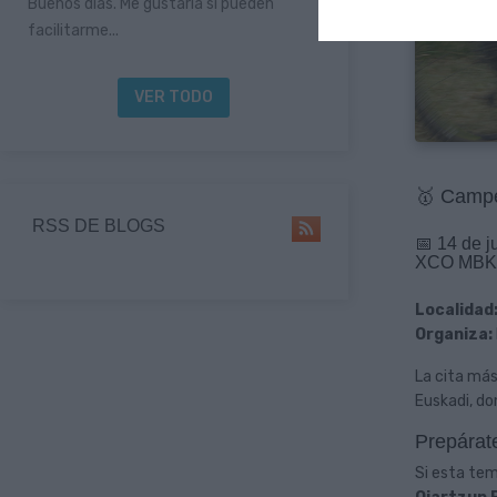
Buenos días. Me gustaría si pueden
facilitarme...
VER TODO
🥇 Camp
RSS DE BLOGS
📅 14 de j
XCO MBKO
Localidad
Organiza:
La cita más
Euskadi, do
Prepárat
Si esta tem