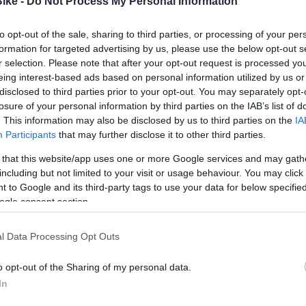
Bike -
Do Not Process My Personal Information
Shimano CUES es la gama de
mayo
transmisiones diseñadas para bicicletas
to opt-out of the sale, sharing to third parties, or processing of your per
o BTT Sari Nagusia
urbanas, de trekking, montaña
formation for targeted advertising by us, please use the below opt-out s
sentado Nexxen, su
r selection. Please note that after your opt-out request is processed y
recreativa y...
stema DJI Avinox,
:
Oiartzun (Gipuzkoa)
eing interest-based ads based on personal information utilized by us or
da y alto
OTXE Oarsoaldea Txirrindulari Kirol Kluba
Leer Más
disclosed to third parties prior to your opt-out. You may separately opt-
losure of your personal information by third parties on the IAB’s list of
pruebas más esperadas del calendario guipuzcoano, con un trazado ex
. This information may also be disclosed by us to third parties on the
IA
Participants
that may further disclose it to other third parties.
julio – FIN DE TEMPORADA
C 2026 – Sari Nagusia
 that this website/app uses one or more Google services and may gath
including but not limited to your visit or usage behaviour. You may click 
:
Abadiño (Bizkaia)
 to Google and its third-party tags to use your data for below specifi
EPR Egoin ME
ogle consent section.
drá el broche final a la Euskal Kopa 2026, en pleno verano, con carrera
l Data Processing Opt Outs
o opt-out of the Sharing of my personal data.
In