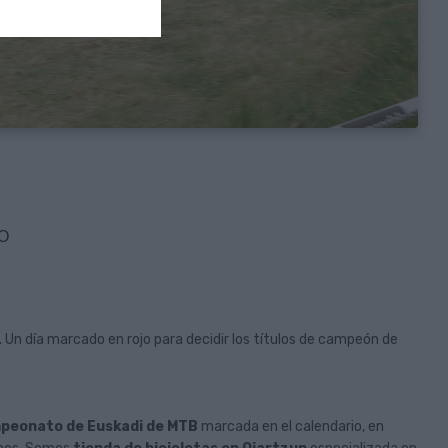
CO
Un día marcado en rojo para decidir los títulos de campeón de
peonato de Euskadi de MTB
marcada en el calendario, en