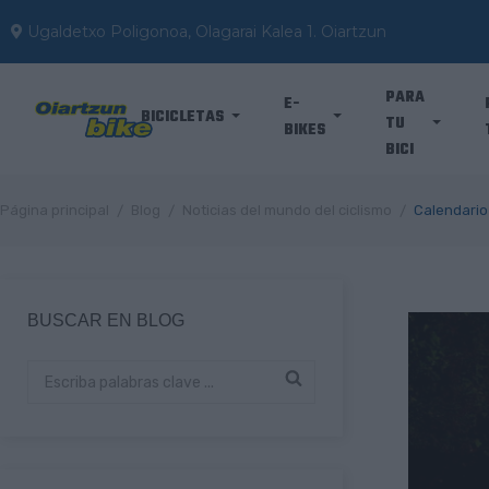
Ugaldetxo Poligonoa, Olagarai Kalea 1. Oiartzun
PARA
E-
BICICLETAS
TU
BIKES
BICI
Página principal
Blog
Noticias del mundo del ciclismo
Calendario
BUSCAR EN BLOG