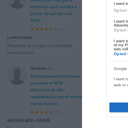
Nuevas normas para
I want t
ciclistas: qué cambia a
Opted 
partir de octubre de
2026
I want 
Advertis
★★★★★
(5.0)
Opted 
Lamentable
I want t
of my P
Me parece un ataque a la movilidad
was col
personal, pues...
Opted 
Joaquin
en
Google 
Berria presenta Nexxen,
I want t
su nueva e-MTB
web or d
eléctrica de alto
rendimiento con el nuevo
motor Avinox
★★★★★
(5.0)
NEXXEN ADV+ DEORE