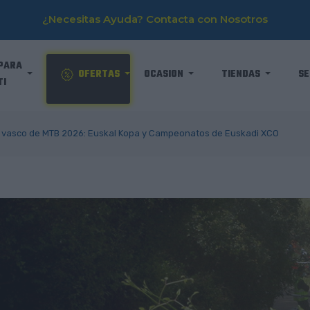
¿Necesitas Ayuda? Contacta con Nosotros
PARA
OFERTAS
OCASION
TIENDAS
SE
TI
 vasco de MTB 2026: Euskal Kopa y Campeonatos de Euskadi XCO