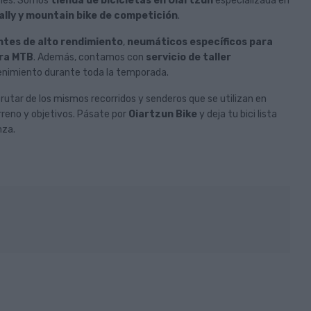
ones. Somos
tienda de bicicletas en Oiartzun
especializada en
ally y mountain bike de competición
.
tes de alto rendimiento
,
neumáticos específicos para
ara MTB
. Además, contamos con
servicio de taller
enimiento durante toda la temporada.
utar de los mismos recorridos y senderos que se utilizan en
rreno y objetivos. Pásate por
Oiartzun Bike
y deja tu bici lista
nza.