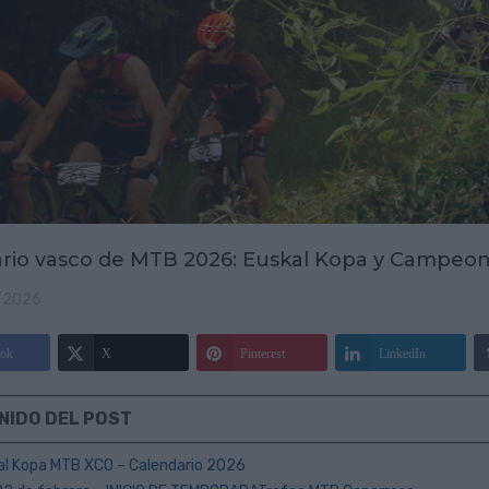
rio vasco de MTB 2026: Euskal Kopa y Campeon
/2026
ok
X
Pinterest
LinkedIn
NIDO DEL POST
kal Kopa MTB XCO – Calendario 2026