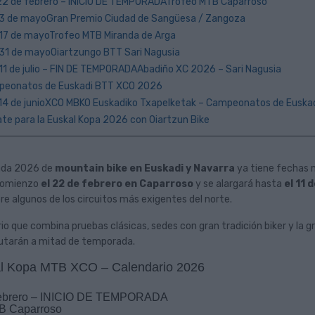
 22 de febrero – INICIO DE TEMPORADATrofeo MTB Caparroso
 3 de mayoGran Premio Ciudad de Sangüesa / Zangoza
 17 de mayoTrofeo MTB Miranda de Arga
 31 de mayoOiartzungo BTT Sari Nagusia
 11 de julio – FIN DE TEMPORADAAbadiño XC 2026 – Sari Nagusia
mpeonatos de Euskadi BTT XCO 2026
 14 de junioXCO MBKO Euskadiko Txapelketak – Campeonatos de Euska
ate para la Euskal Kopa 2026 con Oiartzun Bike
nx+ DL Trail con
Cada vez más mujeres
2S ya está
disfrutan del ciclismo. Y nunca
iartzun Bike
ha habido un mejor momento
ada 2026 de
mountain bike en Euskadi y Navarra
ya tiene fechas m
para empezar
comienzo
el 22 de febrero en Caparroso
y se alargará hasta
el 11 
+ DL con motor
re algunos de los circuitos más exigentes del norte.
El ciclismo femenino vive uno de los
eciendo y su nueva
momentos más ilusionantes de su
 disponible en
io que combina pruebas clásicas, sedes con gran tradición biker y la gr
historia. Basta con salir cualquier fin de...
putarán a mitad de temporada.
l Kopa MTB XCO – Calendario 2026
Leer Más
febrero – INICIO DE TEMPORADA
B Caparroso