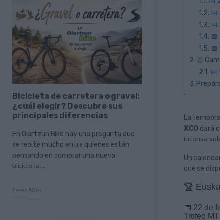
1.1. 
1.2. 
1.3. 
1.4. 
1.5. 
2. 🥇 Ca
2.1. 
3. Prepár
Bicicleta de carretera o gravel:
La nueva BH iLy
¿cuál elegir? Descubre sus
motor Avinox M
principales diferencias
disponible en O
La tempor
XCO
dará 
En Oiartzun Bike hay una pregunta que
La familia BH iLynx
intensa sob
se repite mucho entre quienes están
Avinox M2S sigue cr
pensando en comprar una nueva
versión Trail ya está
Un calendar
bicicleta:...
Oiartzun...
que se dis
🏆 Euska
Leer Más
Leer Más
📅 22 de 
Trofeo MT