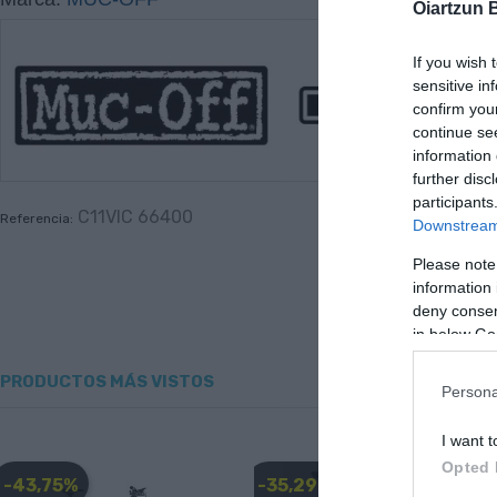
Oiartzun 
If you wish 
sensitive in
confirm you
continue se
information 
further disc
participants
C11VIC 66400
Referencia:
Downstream 
Please note
information 
deny consent
in below Go
PRODUCTOS MÁS VISTOS
Persona
I want t
Opted 
-43,75%
-35,29%