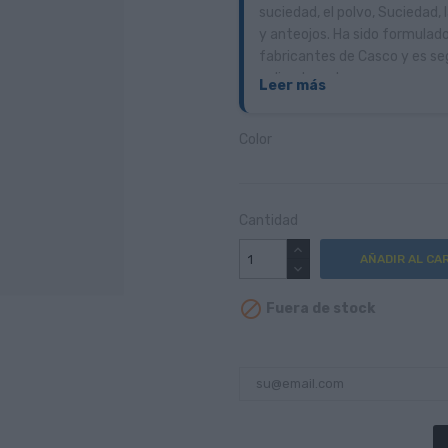
suciedad, el polvo, Suciedad, 
y anteojos. Ha sido formula
fabricantes de Casco y es segu
policarbonato.
Leer más
Color
Cantidad
AÑADIR AL CA

Fuera de stock