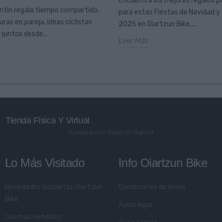
Encuentra los mejores regalos pa
ntín regala tiempo compartido,
para estas Fiestas de Navidad y
ras en pareja. Ideas ciclistas
2025 en Oiartzun Bike....
 juntos desde...
Leer Más
Tienda Física Y Virtual
Compra con total confianza
Lo Más Visitado
Info Oiartzun Bike
Novedades bicicletas Oiartzun
Condiciones de envío
Bike
Aviso legal
Los más vendidos