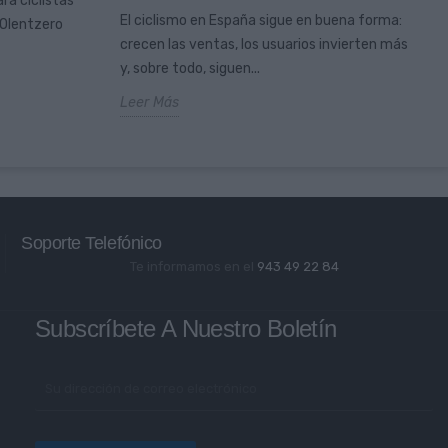
ra ciclistas
El ciclismo en España sigue en buena forma:
 Olentzero
crecen las ventas, los usuarios invierten más
y, sobre todo, siguen...
Leer Más
Soporte Telefónico
Te informamos en el
943 49 22 84
Subscríbete A Nuestro Boletín