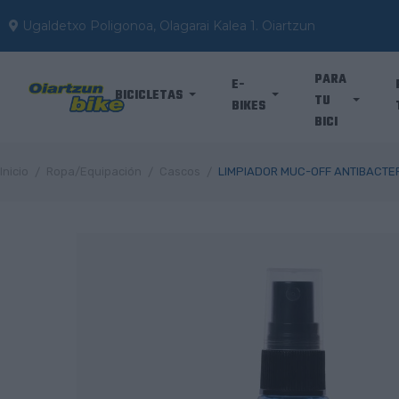
Ugaldetxo Poligonoa, Olagarai Kalea 1. Oiartzun
PARA
E-
BICICLETAS
TU
BIKES
BICI
Inicio
Ropa/Equipación
Cascos
LIMPIADOR MUC-OFF ANTIBACTE