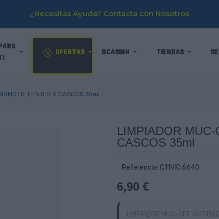
¿Necesitas Ayuda? Contacta con Nosotros
PARA
OFERTAS
OCASION
TIENDAS
SE
TI
RIANO DE LENTES Y CASCOS 35ml
LIMPIADOR MUC-
CASCOS 35ml
Referencia: C11VIC 6640
6,90 €
LIMPIADOR MUC-OFF ANTIBACT