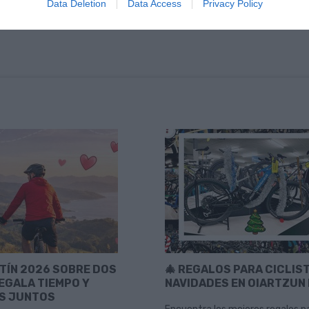
Data Deletion
Data Access
Privacy Policy
TÍN 2026 SOBRE DOS
🎄 REGALOS PARA CICLIS
EGALA TIEMPO Y
NAVIDADES EN OIARTZUN 
S JUNTOS