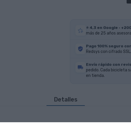
⭐ 4,3 en Google · +20
más de 25 años asesoran
Pago 100% seguro co
Redsys con cifrado SSL.
Envío rápido con revis
pedido. Cada bicicleta s
en tienda.
Detalles