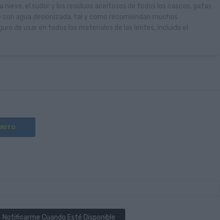
la nieve, el sudor y los residuos aceitosos de todos los cascos, gafas
do con agua desionizada, tal y como recomiendan muchos
ro de usar en todos los materiales de las lentes, incluido el
RRITO
Notificarme Cuando Esté Disponible