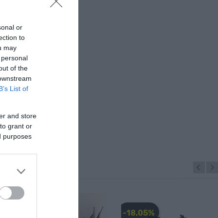
sonal or
ection to
ou may
 personal
out of the
 downstream
B’s List of
er and store
to grant or
ed purposes
-28,00 €
-18,05%