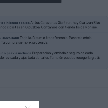
0 opiniones reales
Antes Caravanas Oiartzun, hoy Oiartzun Bike —
do ciclistas en Gipuzkoa. Contamos con tienda física y online.
n CaixaBank
Tarjeta, Bizum o transferencia. Pasarela oficial
 Tu compra siempre, protegida.
ión previa incluida
Preparación y embalaje seguro de cada
ale revisada y ajustada de taller. También puedes recogerla gratis