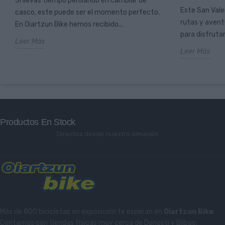
Si llevas tiempo pensando en cambiar de
Este San Vale
casco, este puede ser el momento perfecto.
rutas y aventu
En Oiartzun Bike hemos recibido...
para disfrutar
Leer Más
Leer Más
Productos En Stock
Directos desde nuestro almacén
Más de 800 bicicletas en exposición te esperan en
Oiartzun Bike
.
Contamos con tiendas físicas muy cerca de Donosti y Bilbao.