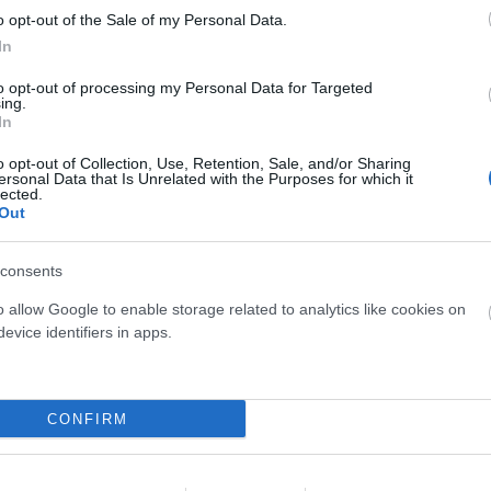
o opt-out of the Sale of my Personal Data.
In
to opt-out of processing my Personal Data for Targeted
ing.
In
o opt-out of Collection, Use, Retention, Sale, and/or Sharing
ersonal Data that Is Unrelated with the Purposes for which it
Giant
Mondraker
lected.
Out
GIANT STANCE E+2
MONDRAKER NEAT R
3.699,00 €
2.367,36 €
7.999,00 €
3.799,53 €
consents
M
M
L
o allow Google to enable storage related to analytics like cookies on
evice identifiers in apps.
Añadir Al Carrito
Añadir Al Carrito


Con la GIANT STANCE
Ya en tienda la nueva
CONFIRM
E+2 podrás recorrer los
MONDRAKER NEAT R, la nueva
senderos con confianza,
eléctrica ligera de doble ...
control ...