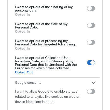
services and may gather and store information including but
not limited to your visit or usage behaviour. You may click to
I want to opt-out of the Sharing of my
personal data.
grant or deny consent to Google and its third-party tags to
Opted In
Añadir Al Carrito
Añadir Al Carrito
use your data for below specified purposes in below Google


consent section.
I want to opt-out of the Sale of my
Personal Data.
La MONDRAKER DUNE R cuenta
La MONDRAKER CRAFTY R
Opted In
con un cuadro Stealth Air
2024 disfruta de una
Carbon de 2,650g de ...
cinemática del sistema de ...
I want to opt-out of processing my
Personal Data for Targeted Advertising.
Opted In
I want to opt-out of Collection, Use,
Retention, Sale, and/or Sharing of my
Personal Data that Is Unrelated with the
Purposes for which it was collected.
Opted Out
ARTÍCULOS RELACIONADOS
Google consents
I want to allow Google to enable storage
related to analytics like cookies on web or
device identifiers in apps.