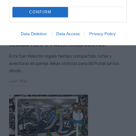
CONFIRM
Data Deletion
Data Access
Privacy Policy
SAN VALENTÍN 2026 SOBRE DOS RUEDAS:
REGALA TIEMPO Y AVENTURAS JUNTOS
Este San Valentín regala tiempo compartido, rutas y
aventuras en pareja. Ideas ciclistas para disfrutar juntos
desde...
Leer Más