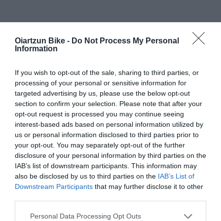
Oiartzun Bike -
Do Not Process My Personal
PRODUCTOS MÁS VISTOS
COMPRADOS JUNTOS
Information
If you wish to opt-out of the sale, sharing to third parties, or
processing of your personal or sensitive information for
-43,75%
-35,29%
targeted advertising by us, please use the below opt-out
section to confirm your selection. Please note that after your
opt-out request is processed you may continue seeing
interest-based ads based on personal information utilized by
us or personal information disclosed to third parties prior to
your opt-out. You may separately opt-out of the further
disclosure of your personal information by third parties on the
IAB’s list of downstream participants. This information may
also be disclosed by us to third parties on the
IAB’s List of
Mondraker
Mondraker
Downstream Participants
that may further disclose it to other
MONDRAKER DUNE R
MONDRAKER CRAFTY R
third parties.
2024 ED2
Please note that this website/app uses one or more Google
Personal Data Processing Opt Outs
7.999,00 €
4.499,44 €
6.799,00 €
4.399,63 €