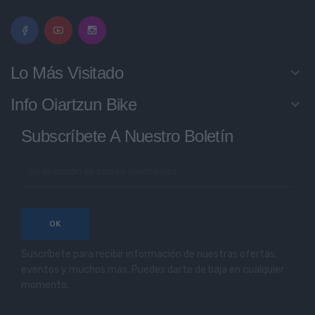
Lo Más Visitado
keyboard_arrow_down
Info Oiartzun Bike
keyboard_arrow_down
Subscríbete A Nuestro Boletín
Suscríbete para recibir información de nuestras ofertas,
eventos y muchos más. Puedes darte de baja en cualquier
momento.