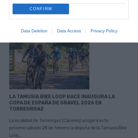
Gravel 2026 en Torreorgaz con gran participación y
CONFIRM
espectáculo...
Leer Más
Data Deletion
Data Access
Privacy Policy
LA TAMUSIA BIKE LOOP RACE INAUGURA LA
COPA DE ESPAÑA DE GRAVEL 2026 EN
TORREORGAZ
La localidad de Torreorgaz (Cáceres) acogerá este
próximo sábado 28 de febrero la disputa de la Tamusia Bike
Loop...