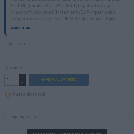
FIT, DWR (Durable Water Repellent) Repellente al agua,
Windproof y Rainproof. Tratamiento DWR impermeable.
Temperatura de Uso: +5 a +15 ºc. Tejido principal: Tejido
100% Nylon ‘Ripstop’. Ligereza, transpirabilidad y resistencia
Leer más
al desgarro. Reflectante trasero.
Talla
Color
Cantidad
AÑADIR AL CARRITO

Fuera de stock