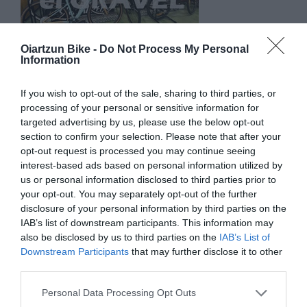
Oiartzun Bike -
Do Not Process My Personal
Information
TODO PARA GRAVEL Y BIKEPACKING EN
OIARTZUN BIKE
If you wish to opt-out of the sale, sharing to third parties, or
El gravel y el bikepacking siguen creciendo año tras año.
processing of your personal or sensitive information for
Cada vez más ciclistas buscan bicicletas versátiles, rutas...
targeted advertising by us, please use the below opt-out
section to confirm your selection. Please note that after your
Leer Más
opt-out request is processed you may continue seeing
interest-based ads based on personal information utilized by
us or personal information disclosed to third parties prior to
your opt-out. You may separately opt-out of the further
disclosure of your personal information by third parties on the
IAB’s list of downstream participants. This information may
also be disclosed by us to third parties on the
IAB’s List of
Downstream Participants
that may further disclose it to other
third parties.
Please note that this website/app uses one or more Google
Personal Data Processing Opt Outs
services and may gather and store information including but