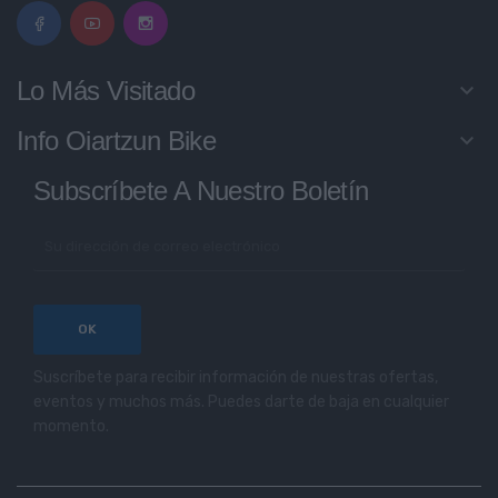
Lo Más Visitado
keyboard_arrow_down
Info Oiartzun Bike
keyboard_arrow_down
Subscríbete A Nuestro Boletín
Suscríbete para recibir información de nuestras ofertas,
eventos y muchos más. Puedes darte de baja en cualquier
momento.