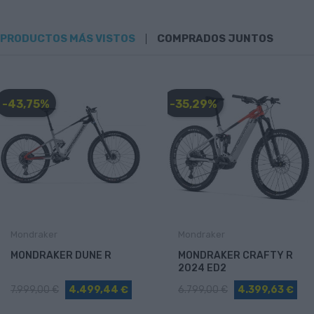
PRODUCTOS MÁS VISTOS
COMPRADOS JUNTOS
-43,75%
-35,29%
Mondraker
Mondraker
MONDRAKER DUNE R
MONDRAKER CRAFTY R
2024 ED2
7.999,00 €
4.499,44 €
6.799,00 €
4.399,63 €