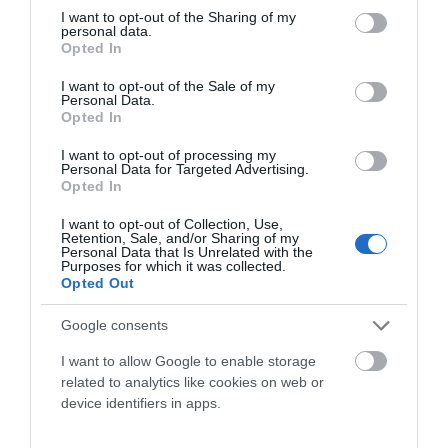
DÍA DEL PADRE: CUANDO LA BICICLETA TAMBIÉN
not limited to your visit or usage behaviour. You may click to
I want to opt-out of the Sharing of my
UNE GENERACIONES
personal data.
grant or deny consent to Google and its third-party tags to
Opted In
use your data for below specified purposes in below Google
El Día del Padre está a la vuelta de la esquina. Y si en tu casa
consent section.
I want to opt-out of the Sale of my
siempre ha habido una bicicleta de por medio,...
Personal Data.
Opted In
Leer Más
I want to opt-out of processing my
Personal Data for Targeted Advertising.
Opted In
I want to opt-out of Collection, Use,
Retention, Sale, and/or Sharing of my
Personal Data that Is Unrelated with the
Purposes for which it was collected.
Opted Out
Google consents
I want to allow Google to enable storage
TAMUSIA BIKE LOOP RACE 2026 ABRIÓ LA COPA
related to analytics like cookies on web or
DE ESPAÑA GRAVEL 2026 EN TORREORGAZ
device identifiers in apps.
La Tamusia Bike Loop Race inauguró la Copa de España