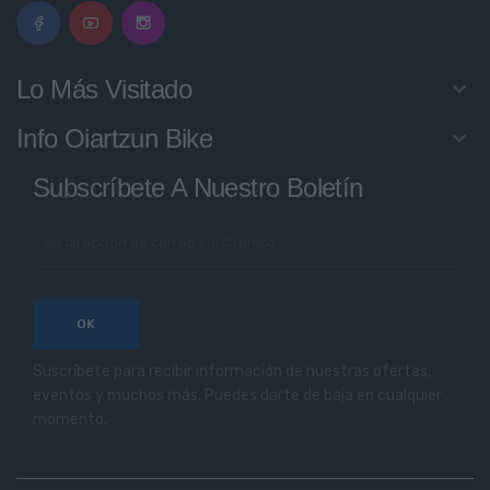
Lo Más Visitado
keyboard_arrow_down
Info Oiartzun Bike
keyboard_arrow_down
Subscríbete A Nuestro Boletín
Suscríbete para recibir información de nuestras ofertas,
eventos y muchos más. Puedes darte de baja en cualquier
momento.