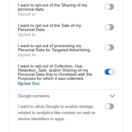
DÍA DEL PADRE: CUANDO LA BICICLETA TAMBIÉN
not limited to your visit or usage behaviour. You may click to
I want to opt-out of the Sharing of my
UNE GENERACIONES
personal data.
grant or deny consent to Google and its third-party tags to
Opted In
use your data for below specified purposes in below Google
El Día del Padre está a la vuelta de la esquina. Y si en tu casa
consent section.
I want to opt-out of the Sale of my
siempre ha habido una bicicleta de por medio,...
Personal Data.
Opted In
Leer Más
I want to opt-out of processing my
Personal Data for Targeted Advertising.
Opted In
I want to opt-out of Collection, Use,
Retention, Sale, and/or Sharing of my
Personal Data that Is Unrelated with the
Purposes for which it was collected.
Opted Out
Google consents
I want to allow Google to enable storage
TAMUSIA BIKE LOOP RACE 2026 ABRIÓ LA COPA
related to analytics like cookies on web or
DE ESPAÑA GRAVEL 2026 EN TORREORGAZ
device identifiers in apps.
La Tamusia Bike Loop Race inauguró la Copa de España