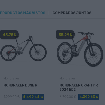
PRODUCTOS MÁS VISTOS
COMPRADOS JUNTOS
-43,75%
-35,29%
Mondraker
Mondraker
MONDRAKER DUNE R
MONDRAKER CRAFTY R
2024 ED2
7.999,00 €
4.499,44 €
6.799,00 €
4.399,63 €