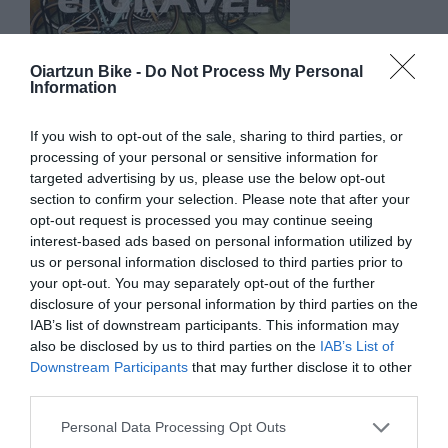
Oiartzun Bike -
Do Not Process My Personal
Information
TODO PARA GRAVEL Y BIKEPACKING EN
OIARTZUN BIKE
If you wish to opt-out of the sale, sharing to third parties, or
El gravel y el bikepacking siguen creciendo año tras año.
processing of your personal or sensitive information for
Cada vez más ciclistas buscan bicicletas versátiles, rutas...
targeted advertising by us, please use the below opt-out
section to confirm your selection. Please note that after your
Leer Más
opt-out request is processed you may continue seeing
interest-based ads based on personal information utilized by
us or personal information disclosed to third parties prior to
your opt-out. You may separately opt-out of the further
disclosure of your personal information by third parties on the
IAB’s list of downstream participants. This information may
also be disclosed by us to third parties on the
IAB’s List of
Downstream Participants
that may further disclose it to other
third parties.
Please note that this website/app uses one or more Google
Personal Data Processing Opt Outs
services and may gather and store information including but