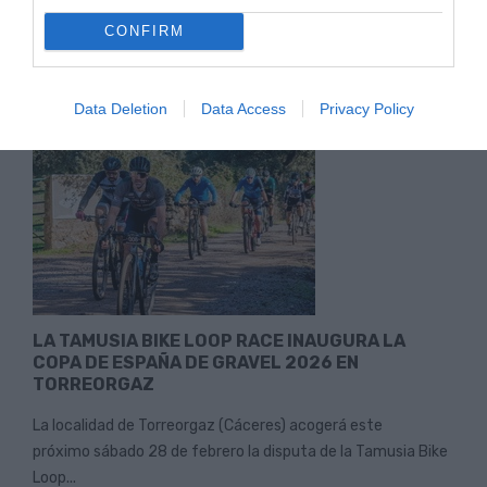
Gravel 2026 en Torreorgaz con gran participación y
CONFIRM
espectáculo...
Leer Más
Data Deletion
Data Access
Privacy Policy
LA TAMUSIA BIKE LOOP RACE INAUGURA LA
COPA DE ESPAÑA DE GRAVEL 2026 EN
TORREORGAZ
La localidad de Torreorgaz (Cáceres) acogerá este
próximo sábado 28 de febrero la disputa de la Tamusia Bike
Loop...