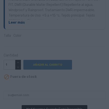
FIT, DWR (Durable Water Repellent) Repellente al agua,
Windproof y Rainproof. Tratamiento DWR impermeable.
Temperatura de Uso: +5 a +15 ºc. Tejido principal: Tejido
100% Nylon ‘Ripstop’. Ligereza, transpirabilidad y resistencia
Leer más
al desgarro. Reflectante trasero.
Talla
Color
Cantidad
AÑADIR AL CARRITO

Fuera de stock