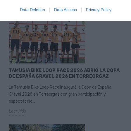
Data Deletion
Data Access
Privacy Policy
TAMUSIA BIKE LOOP RACE 2026 ABRIÓ LA COPA
DE ESPAÑA GRAVEL 2026 EN TORREORGAZ
La Tamusia Bike Loop Race inauguró la Copa de España
Gravel 2026 en Torreorgaz con gran participación y
espectáculo...
Leer Más