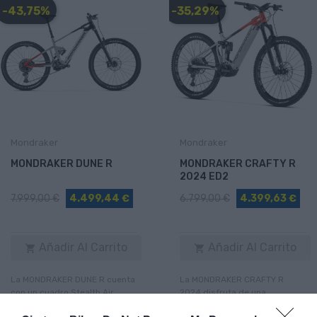
-43,75%
-35,29%
Mondraker
Mondraker
MONDRAKER DUNE R
MONDRAKER CRAFTY R
2024 ED2
7.999,00 €
4.499,44 €
6.799,00 €
4.399,63 €
Añadir Al Carrito
Añadir Al Carrito


La MONDRAKER DUNE R cuenta
La MONDRAKER CRAFTY R
con un cuadro Stealth Air
2024 disfruta de una
Carbon de 2,650g de ...
cinemática del sistema de ...