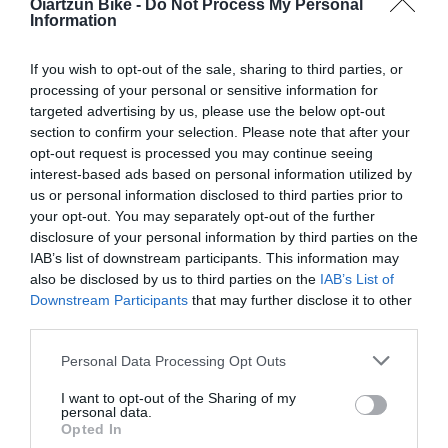
Oiartzun Bike -
Do Not Process My Personal
Information
If you wish to opt-out of the sale, sharing to third parties, or
processing of your personal or sensitive information for
targeted advertising by us, please use the below opt-out
section to confirm your selection. Please note that after your
opt-out request is processed you may continue seeing
ARTÍCULOS RELACIONADOS
interest-based ads based on personal information utilized by
us or personal information disclosed to third parties prior to
your opt-out. You may separately opt-out of the further
disclosure of your personal information by third parties on the
IAB’s list of downstream participants. This information may
also be disclosed by us to third parties on the
IAB’s List of
Downstream Participants
that may further disclose it to other
third parties.
Please note that this website/app uses one or more Google
Personal Data Processing Opt Outs
services and may gather and store information including but
not limited to your visit or usage behaviour. You may click to
I want to opt-out of the Sharing of my
TODO PARA GRAVEL Y BIKEPACKING EN
personal data.
grant or deny consent to Google and its third-party tags to
OIARTZUN BIKE
Opted In
use your data for below specified purposes in below Google