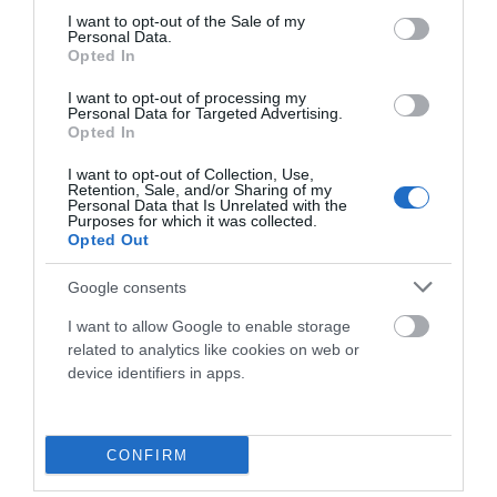
consent section.
El gravel y el bikepacking siguen creciendo año tras año.
I want to opt-out of the Sale of my
Personal Data.
Cada vez más ciclistas buscan bicicletas versátiles, rutas...
Opted In
Leer Más
I want to opt-out of processing my
Personal Data for Targeted Advertising.
Opted In
I want to opt-out of Collection, Use,
Retention, Sale, and/or Sharing of my
Personal Data that Is Unrelated with the
Purposes for which it was collected.
Opted Out
Google consents
I want to allow Google to enable storage
related to analytics like cookies on web or
DÍA DEL PADRE: CUANDO LA BICICLETA TAMBIÉN
device identifiers in apps.
UNE GENERACIONES
El Día del Padre está a la vuelta de la esquina. Y si en tu casa
siempre ha habido una bicicleta de por medio,...
CONFIRM
Leer Más