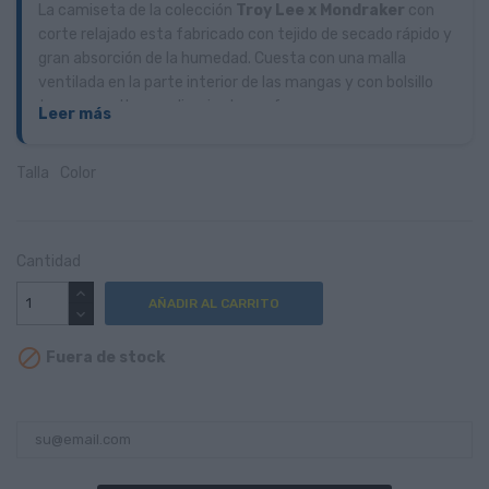
La camiseta de la colección
Troy Lee x Mondraker
con
corte relajado esta fabricado con tejido de secado rápido y
gran absorción de la humedad. Cuesta con una malla
ventilada en la parte interior de las mangas y con bolsillo
trasero oculto para limpiar tus gafas.
Leer más
Talla
Color
Cantidad
AÑADIR AL CARRITO

Fuera de stock