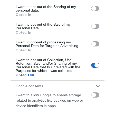
services and may gather and store information including but
ser el momento perfecto. En Oiartzun Bike hemos recibido...
not limited to your visit or usage behaviour. You may click to
I want to opt-out of the Sharing of my
personal data.
Leer Más
grant or deny consent to Google and its third-party tags to
Opted In
use your data for below specified purposes in below Google
consent section.
I want to opt-out of the Sale of my
Personal Data.
Opted In
I want to opt-out of processing my
Personal Data for Targeted Advertising.
Opted In
I want to opt-out of Collection, Use,
Retention, Sale, and/or Sharing of my
Personal Data that Is Unrelated with the
Purposes for which it was collected.
BICICLETAS INFANTILES Y JUNIOR EN OIARTZUN
Opted Out
BIKE: PARA EMPEZAR Y SEGUIR PEDALEANDO
Google consents
En Oiartzun Bike contamos con una amplia gama de
I want to allow Google to enable storage
bicicletas infantiles y junior pensadas para acompañar a
related to analytics like cookies on web or
cada...
device identifiers in apps.
Leer Más