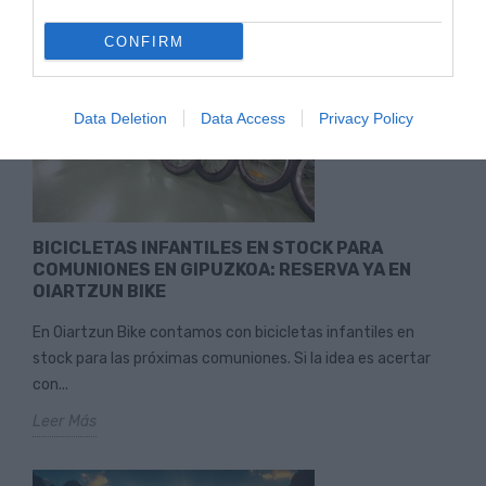
CONFIRM
Data Deletion
Data Access
Privacy Policy
BICICLETAS INFANTILES EN STOCK PARA
COMUNIONES EN GIPUZKOA: RESERVA YA EN
OIARTZUN BIKE
En Oiartzun Bike contamos con bicicletas infantiles en
stock para las próximas comuniones. Si la idea es acertar
con...
Leer Más