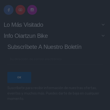
Lo Más Visitado
keyboard_arrow_down
Info Oiartzun Bike
keyboard_arrow_down
Subscríbete A Nuestro Boletín
Suscríbete para recibir información de nuestras ofertas,
eventos y muchos más. Puedes darte de baja en cualquier
momento.