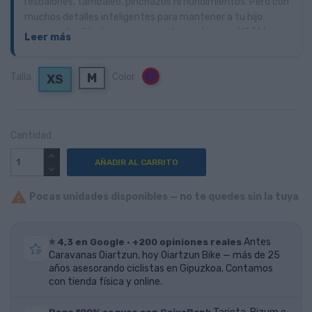
resbalones, tambaleo, pinchazos ni hundimientos. Pero con
muchos detalles inteligentes para mantener a tu hijo
seguro y facilitarle ponerse y quitarse el casco. XS (46-
Leer más
50cm), S (50-53cm), M (53-57cm)
M
Talla
Color
Morado
XS
Cantidad
AÑADIR AL CARRITO

Pocas unidades disponibles — no te quedes sin la tuya
⭐ 4,3 en Google · +200 opiniones reales
Antes
Caravanas Oiartzun, hoy Oiartzun Bike — más de 25
años asesorando ciclistas en Gipuzkoa. Contamos
con tienda física y online.