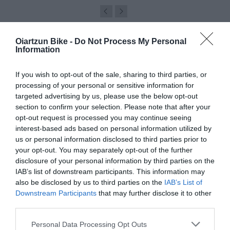
Oiartzun Bike -
Do Not Process My Personal
Information
ARTÍCULOS RELACIONADOS
If you wish to opt-out of the sale, sharing to third parties, or
processing of your personal or sensitive information for
targeted advertising by us, please use the below opt-out
section to confirm your selection. Please note that after your
opt-out request is processed you may continue seeing
interest-based ads based on personal information utilized by
us or personal information disclosed to third parties prior to
your opt-out. You may separately opt-out of the further
disclosure of your personal information by third parties on the
IAB’s list of downstream participants. This information may
also be disclosed by us to third parties on the
IAB’s List of
GRAN LIQUIDACIÓN DE CASCOS BELL Y GIRO EN
Downstream Participants
that may further disclose it to other
OIARTZUN BIKE
third parties.
Si llevas tiempo pensando en cambiar de casco, este puede
Please note that this website/app uses one or more Google
Personal Data Processing Opt Outs