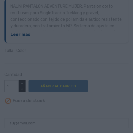
NALINI PANTALON ADVENTURE MUJER. Pantalón corto
multiusos para SingleTrack o Trekking y gravel,
confeccionado con tejido de poliamida elástico resistente
y duradero, con tratamiento WR. Sistema de ajuste en
cintura que permite adaptar el cinturón perfectamente a
Leer más
la posición y uso.
Talla
Color
Cantidad
AÑADIR AL CARRITO

Fuera de stock