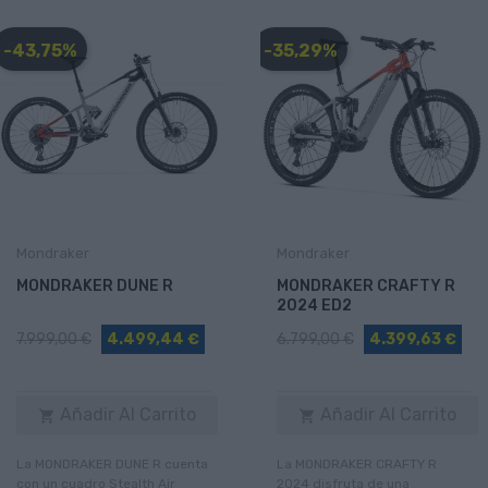
-43,75%
-35,29%
Mondraker
Mondraker
MONDRAKER DUNE R
MONDRAKER CRAFTY R
2024 ED2
7.999,00 €
4.499,44 €
6.799,00 €
4.399,63 €
Añadir Al Carrito
Añadir Al Carrito


La MONDRAKER DUNE R cuenta
La MONDRAKER CRAFTY R
con un cuadro Stealth Air
2024 disfruta de una