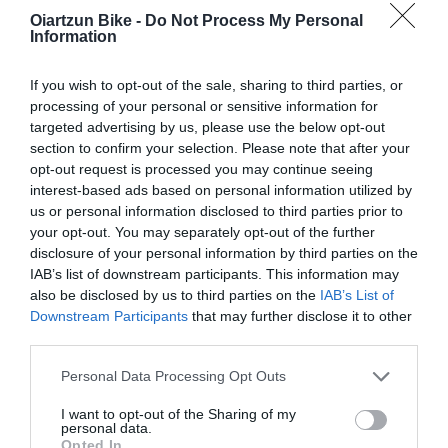
OIARTZUN BIKE
Oiartzun Bike -
Do Not Process My Personal
Information
El gravel y el bikepacking siguen creciendo año tras año.
Cada vez más ciclistas buscan bicicletas versátiles, rutas...
If you wish to opt-out of the sale, sharing to third parties, or
processing of your personal or sensitive information for
Leer Más
targeted advertising by us, please use the below opt-out
section to confirm your selection. Please note that after your
opt-out request is processed you may continue seeing
interest-based ads based on personal information utilized by
us or personal information disclosed to third parties prior to
your opt-out. You may separately opt-out of the further
disclosure of your personal information by third parties on the
IAB’s list of downstream participants. This information may
also be disclosed by us to third parties on the
IAB’s List of
Downstream Participants
that may further disclose it to other
third parties.
ETAPAS Y RECORRIDO DE UNA VUELTA FEMENINA
Please note that this website/app uses one or more Google
2026 QUE CULMINARÁ EN EL ANGLIRÚ
Personal Data Processing Opt Outs
services and may gather and store information including but
La Vuelta Femenina 2026 by Carrefour.es arrancará el
not limited to your visit or usage behaviour. You may click to
I want to opt-out of the Sharing of my
personal data.
grant or deny consent to Google and its third-party tags to
próximo domingo 3 de mayo y se disputará hasta el sábado
Opted In