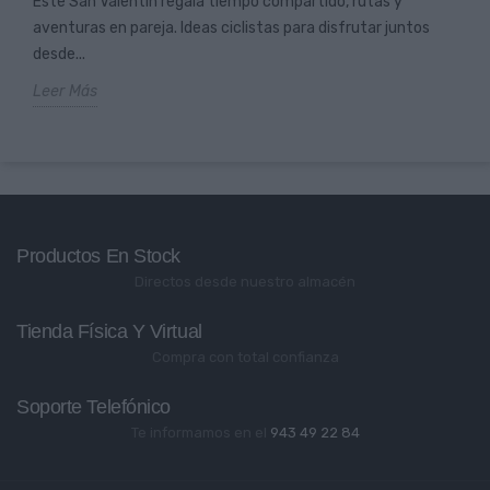
Este San Valentín regala tiempo compartido, rutas y
aventuras en pareja. Ideas ciclistas para disfrutar juntos
desde...
Leer Más
Productos En Stock
Directos desde nuestro almacén
Tienda Física Y Virtual
Compra con total confianza
Soporte Telefónico
Te informamos en el
943 49 22 84