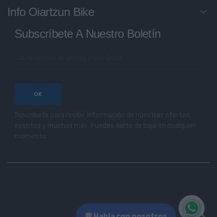
Info Oiartzun Bike
keyboard_arrow_down
Subscríbete A Nuestro Boletín
Suscríbete para recibir información de nuestras ofertas,
eventos y muchos más. Puedes darte de baja en cualquier
momento.
💬 Habla con nosotros