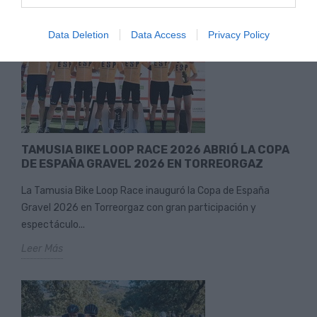
Data Deletion
Data Access
Privacy Policy
TAMUSIA BIKE LOOP RACE 2026 ABRIÓ LA COPA
DE ESPAÑA GRAVEL 2026 EN TORREORGAZ
La Tamusia Bike Loop Race inauguró la Copa de España
Gravel 2026 en Torreorgaz con gran participación y
espectáculo...
Leer Más