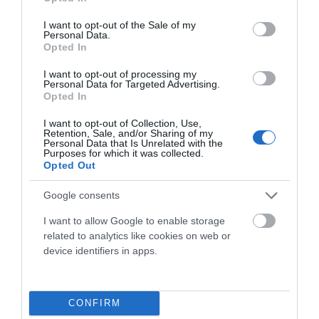
use your data for below specified purposes in below Google
9 de...
consent section.
I want to opt-out of the Sale of my
Leer Más
Personal Data.
Opted In
I want to opt-out of processing my
Personal Data for Targeted Advertising.
Opted In
I want to opt-out of Collection, Use,
Retention, Sale, and/or Sharing of my
Personal Data that Is Unrelated with the
Purposes for which it was collected.
Opted Out
Google consents
DÍA DEL PADRE: CUANDO LA BICICLETA TAMBIÉN
I want to allow Google to enable storage
UNE GENERACIONES
related to analytics like cookies on web or
device identifiers in apps.
El Día del Padre está a la vuelta de la esquina. Y si en tu casa
siempre ha habido una bicicleta de por medio,...
Leer Más
CONFIRM