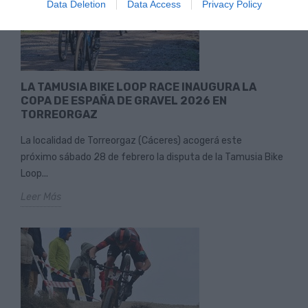
Data Deletion
Data Access
Privacy Policy
LA TAMUSIA BIKE LOOP RACE INAUGURA LA
COPA DE ESPAÑA DE GRAVEL 2026 EN
TORREORGAZ
La localidad de Torreorgaz (Cáceres) acogerá este
próximo sábado 28 de febrero la disputa de la Tamusia Bike
Loop...
Leer Más