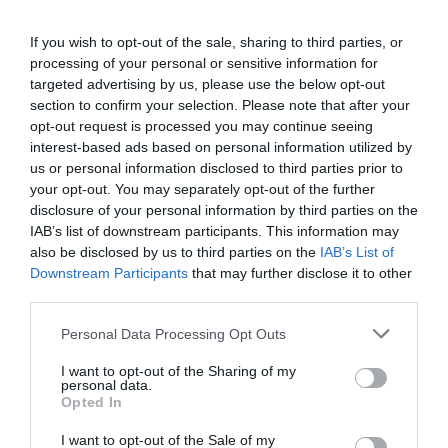
If you wish to opt-out of the sale, sharing to third parties, or
processing of your personal or sensitive information for
targeted advertising by us, please use the below opt-out
section to confirm your selection. Please note that after your
opt-out request is processed you may continue seeing
interest-based ads based on personal information utilized by
us or personal information disclosed to third parties prior to
your opt-out. You may separately opt-out of the further
disclosure of your personal information by third parties on the
IAB’s list of downstream participants. This information may
ETAPAS Y RECORRIDO DE UNA VUELTA FEMENINA
also be disclosed by us to third parties on the
IAB’s List of
2026 QUE CULMINARÁ EN EL ANGLIRÚ
Downstream Participants
that may further disclose it to other
third parties.
La Vuelta Femenina 2026 by Carrefour.es arrancará el
próximo domingo 3 de mayo y se disputará hasta el sábado
Please note that this website/app uses one or more Google
Personal Data Processing Opt Outs
services and may gather and store information including but
9 de...
not limited to your visit or usage behaviour. You may click to
I want to opt-out of the Sharing of my
personal data.
Leer Más
grant or deny consent to Google and its third-party tags to
Opted In
use your data for below specified purposes in below Google
consent section.
I want to opt-out of the Sale of my