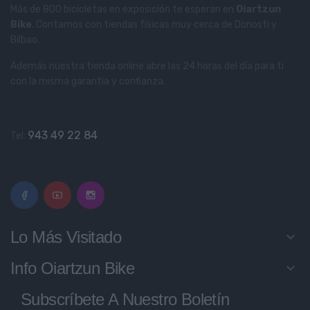
Más de 800 bicicletas en exposición te esperan en
Oiartzun
Bike
. Contamos con tiendas físicas muy cerca de Donosti y
Bilbao.
Además nuestra tienda online abre las 24 horas del día para ti
con la misma garantía y confianza.
943 49 22 84
Tel:
Lo Más Visitado
keyboard_arrow_down
Info Oiartzun Bike
keyboard_arrow_down
Subscríbete A Nuestro Boletín