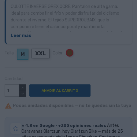
CULOTTE INVERSE GREX OCRE. Pantalon de alta gama,
ideal para combatir el frío y poder disfrutar del ciclismo
durante el inverno. El tejido SUPERROUBAIX, que lo
compone retiene el calor corporal y mantiene la
compresión muscular necesaria para retardar la fatiga. Su
Leer más
elasticidad te permitirá una gran libertad de movimientos.
XXL
Talla
Color
Marrón
M
Cantidad
AÑADIR AL CARRITO

Pocas unidades disponibles — no te quedes sin la tuya
⭐ 4,3 en Google · +200 opiniones reales
Antes
Caravanas Oiartzun, hoy Oiartzun Bike — más de 25