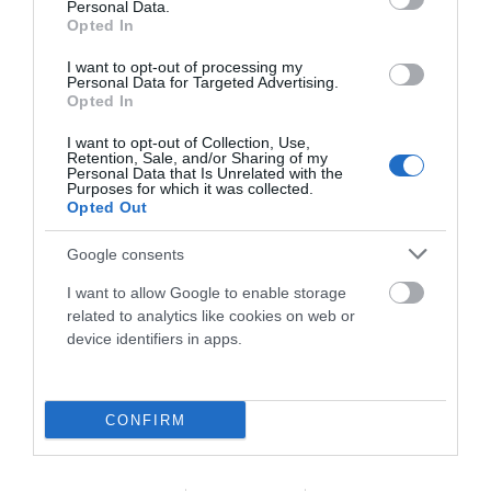
Personal Data.
Opted In
I want to opt-out of processing my
Personal Data for Targeted Advertising.
Opted In
I want to opt-out of Collection, Use,
Retention, Sale, and/or Sharing of my
Personal Data that Is Unrelated with the
Purposes for which it was collected.
TAMUSIA BIKE LOOP RACE 2026 ABRIÓ LA COPA
Opted Out
DE ESPAÑA GRAVEL 2026 EN TORREORGAZ
Google consents
La Tamusia Bike Loop Race inauguró la Copa de España
I want to allow Google to enable storage
Gravel 2026 en Torreorgaz con gran participación y
related to analytics like cookies on web or
espectáculo...
device identifiers in apps.
Leer Más
CONFIRM