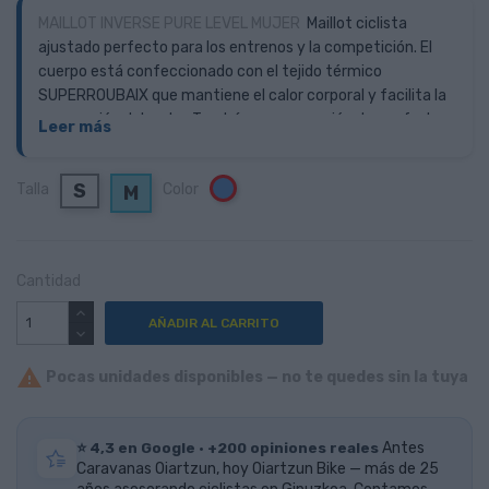
MAILLOT INVERSE PURE LEVEL MUJER
Maillot ciclista
ajustado perfecto para los entrenos y la competición. El
cuerpo está confeccionado con el tejido térmico
SUPERROUBAIX que mantiene el calor corporal y facilita la
evacuación del sudor. Tendrás una sensación de confort
Leer más
total y tu piel estará seca durante todas las horas de
ejercicio.
Su patronaje SLIM FIT permite que el maillot
S
Talla
Color
Azul
M
ciclista esté bien arrapado al cuerpo para maximizar sus
características técnicas y mejorar la aerodinámica. Tiene
una cremallera integral con sistema antipull que te
permitirá ponértelo y quitártelo fácilmente y podrás
Cantidad
regular la ventilación durante el ejercicio.
AÑADIR AL CARRITO

Pocas unidades disponibles — no te quedes sin la tuya
⭐ 4,3 en Google · +200 opiniones reales
Antes
Caravanas Oiartzun, hoy Oiartzun Bike — más de 25