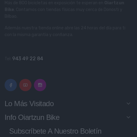
Más de 800 bicicletas en exposición te esperan en
Oiartzun
Bike
. Contamos con tiendas físicas muy cerca de Donosti y
Bilbao.
Además nuestra tienda online abre las 24 horas del día para ti
con la misma garantía y confianza.
943 49 22 84
Tel:
Lo Más Visitado
keyboard_arrow_down
Info Oiartzun Bike
keyboard_arrow_down
Subscríbete A Nuestro Boletín