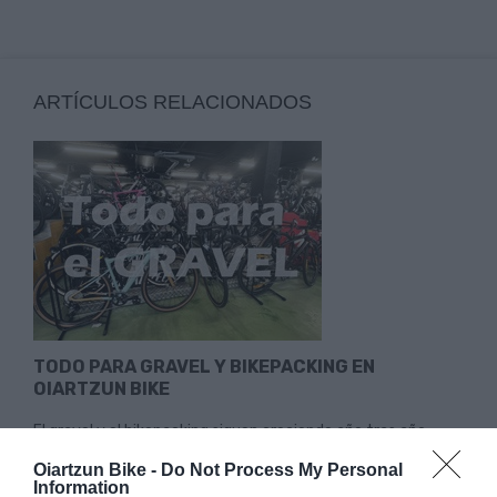
ARTÍCULOS RELACIONADOS
TODO PARA GRAVEL Y BIKEPACKING EN
OIARTZUN BIKE
El gravel y el bikepacking siguen creciendo año tras año.
Cada vez más ciclistas buscan bicicletas versátiles, rutas...
Oiartzun Bike -
Do Not Process My Personal
Information
Leer Más