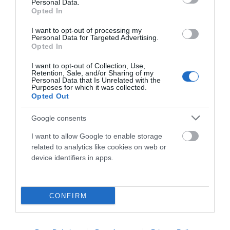
Personal Data.
Opted In
I want to opt-out of processing my
Personal Data for Targeted Advertising.
Opted In
I want to opt-out of Collection, Use,
Retention, Sale, and/or Sharing of my
Personal Data that Is Unrelated with the
Purposes for which it was collected.
LA TAMUSIA BIKE LOOP RACE INAUGURA LA
Opted Out
COPA DE ESPAÑA DE GRAVEL 2026 EN
TORREORGAZ
Google consents
La localidad de Torreorgaz (Cáceres) acogerá este
I want to allow Google to enable storage
related to analytics like cookies on web or
próximo sábado 28 de febrero la disputa de la Tamusia Bike
device identifiers in apps.
Loop...
Leer Más
CONFIRM