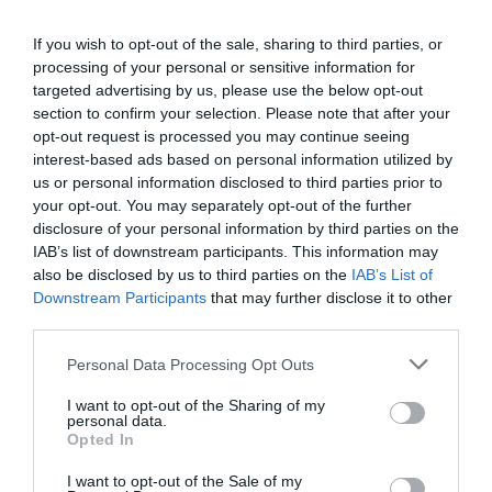
If you wish to opt-out of the sale, sharing to third parties, or
processing of your personal or sensitive information for
targeted advertising by us, please use the below opt-out
section to confirm your selection. Please note that after your
opt-out request is processed you may continue seeing
interest-based ads based on personal information utilized by
us or personal information disclosed to third parties prior to
your opt-out. You may separately opt-out of the further
disclosure of your personal information by third parties on the
IAB’s list of downstream participants. This information may
TAMUSIA BIKE LOOP RACE 2026 ABRIÓ LA COPA
also be disclosed by us to third parties on the
IAB’s List of
DE ESPAÑA GRAVEL 2026 EN TORREORGAZ
Downstream Participants
that may further disclose it to other
third parties.
La Tamusia Bike Loop Race inauguró la Copa de España
Please note that this website/app uses one or more Google
Gravel 2026 en Torreorgaz con gran participación y
Personal Data Processing Opt Outs
services and may gather and store information including but
espectáculo...
not limited to your visit or usage behaviour. You may click to
I want to opt-out of the Sharing of my
personal data.
Leer Más
grant or deny consent to Google and its third-party tags to
Opted In
use your data for below specified purposes in below Google
consent section.
I want to opt-out of the Sale of my