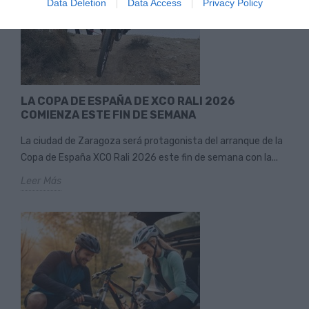
Data Deletion
Data Access
Privacy Policy
LA COPA DE ESPAÑA DE XCO RALI 2026
COMIENZA ESTE FIN DE SEMANA
La ciudad de Zaragoza será protagonista del arranque de la
Copa de España XCO Rali 2026 este fin de semana con la...
Leer Más