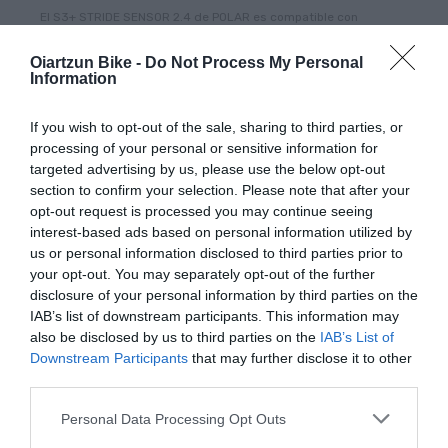
El S3+ STRIDE SENSOR 2.4 de POLAR es compatible con
RS800CX, RCX5 y RCX3.
Oiartzun Bike -
Do Not Process My Personal
Information
If you wish to opt-out of the sale, sharing to third parties, or
processing of your personal or sensitive information for
targeted advertising by us, please use the below opt-out
PRODUCTOS MÁS VISTOS
section to confirm your selection. Please note that after your
opt-out request is processed you may continue seeing
interest-based ads based on personal information utilized by
us or personal information disclosed to third parties prior to
your opt-out. You may separately opt-out of the further
-43,75%
-35,29%
disclosure of your personal information by third parties on the
IAB’s list of downstream participants. This information may
also be disclosed by us to third parties on the
IAB’s List of
Downstream Participants
that may further disclose it to other
third parties.
Please note that this website/app uses one or more Google
Personal Data Processing Opt Outs
services and may gather and store information including but