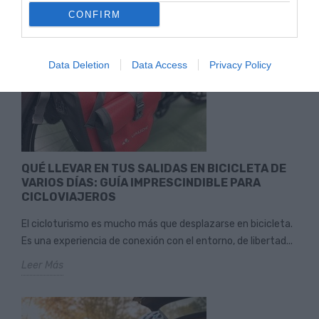
CONFIRM
Data Deletion
Data Access
Privacy Policy
QUÉ LLEVAR EN TUS SALIDAS EN BICICLETA DE
VARIOS DÍAS: GUÍA IMPRESCINDIBLE PARA
CICLOVIAJEROS
El cicloturismo es mucho más que desplazarse en bicicleta.
Es una experiencia de conexión con el entorno, de libertad...
Leer Más