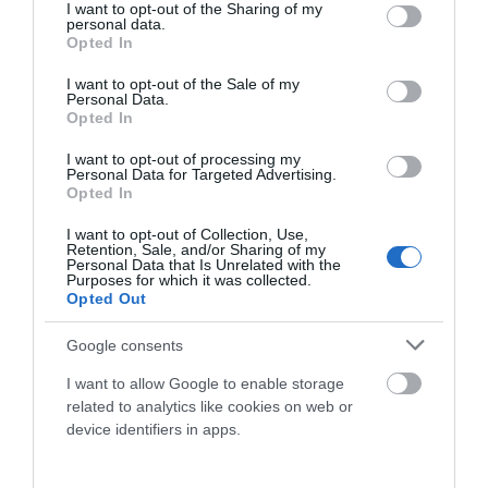
not limited to your visit or usage behaviour. You may click to
I want to opt-out of the Sharing of my
Mondraker
Mondraker
personal data.
grant or deny consent to Google and its third-party tags to
Opted In
MONDRAKER DUNE R
MONDRAKER CRAFTY R
use your data for below specified purposes in below Google
2024 ED2
consent section.
I want to opt-out of the Sale of my
Personal Data.
7.999,00 €
4.499,44 €
6.799,00 €
4.399,63 €
Opted In
L
M
I want to opt-out of processing my
Personal Data for Targeted Advertising.
Añadir Al Carrito
Añadir Al Carrito


Opted In
La MONDRAKER DUNE R cuenta
La MONDRAKER CRAFTY R
I want to opt-out of Collection, Use,
con un cuadro Stealth Air
2024 disfruta de una
Retention, Sale, and/or Sharing of my
Personal Data that Is Unrelated with the
Carbon de 2,650g de ...
cinemática del sistema de ...
Purposes for which it was collected.
Opted Out
Google consents
I want to allow Google to enable storage
related to analytics like cookies on web or
device identifiers in apps.
ARTÍCULOS RELACIONADOS