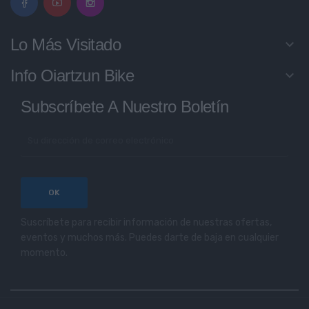
Lo Más Visitado
keyboard_arrow_down
Info Oiartzun Bike
keyboard_arrow_down
Subscríbete A Nuestro Boletín
Suscríbete para recibir información de nuestras ofertas,
eventos y muchos más. Puedes darte de baja en cualquier
momento.