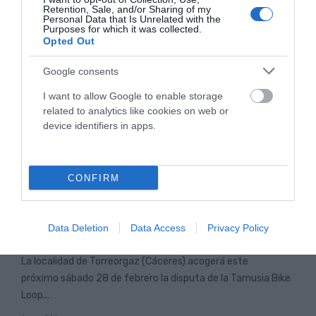
Retention, Sale, and/or Sharing of my
Personal Data that Is Unrelated with the
Purposes for which it was collected.
ARTÍCULOS RELACIONADOS
Opted Out
Google consents
I want to allow Google to enable storage
related to analytics like cookies on web or
device identifiers in apps.
CONFIRM
LA TAMUSIA BIKE LOOP RACE INAUGURA LA
COPA DE ESPAÑA DE GRAVEL 2026 EN
Data Deletion
Data Access
Privacy Policy
TORREORGAZ
La localidad de Torreorgaz (Cáceres) acogerá este
próximo sábado 28 de febrero la disputa de la Tamusia Bike
Loop...