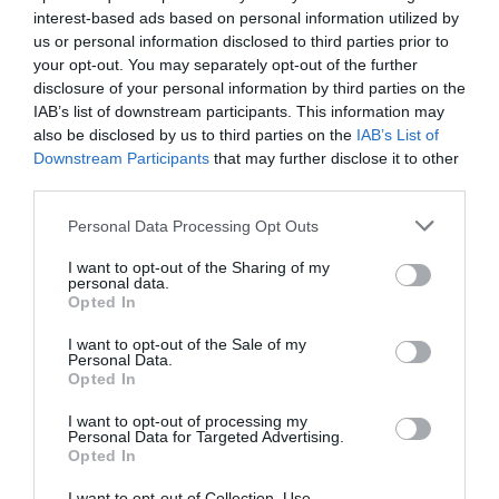
interest-based ads based on personal information utilized by
us or personal information disclosed to third parties prior to
your opt-out. You may separately opt-out of the further
Mondraker
Mondraker
disclosure of your personal information by third parties on the
IAB’s list of downstream participants. This information may
MONDRAKER DUNE R
MONDRAKER CRAFTY R
2024 ED2
also be disclosed by us to third parties on the
IAB’s List of
Downstream Participants
that may further disclose it to other
7.999,00 €
4.499,44 €
6.799,00 €
4.399,63 €
third parties.
L
M
Please note that this website/app uses one or more Google
Personal Data Processing Opt Outs
Añadir Al Carrito
Añadir Al Carrito
services and may gather and store information including but


not limited to your visit or usage behaviour. You may click to
I want to opt-out of the Sharing of my
personal data.
grant or deny consent to Google and its third-party tags to
La MONDRAKER DUNE R cuenta
La MONDRAKER CRAFTY R
Opted In
use your data for below specified purposes in below Google
con un cuadro Stealth Air
2024 disfruta de una
Carbon de 2,650g de ...
cinemática del sistema de ...
consent section.
I want to opt-out of the Sale of my
Personal Data.
Opted In
I want to opt-out of processing my
Personal Data for Targeted Advertising.
Opted In
I want to opt-out of Collection, Use,