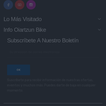
Lo Más Visitado
keyboard_arrow_down
Info Oiartzun Bike
keyboard_arrow_down
Subscríbete A Nuestro Boletín
Suscríbete para recibir información de nuestras ofertas,
eventos y muchos más. Puedes darte de baja en cualquier
momento.