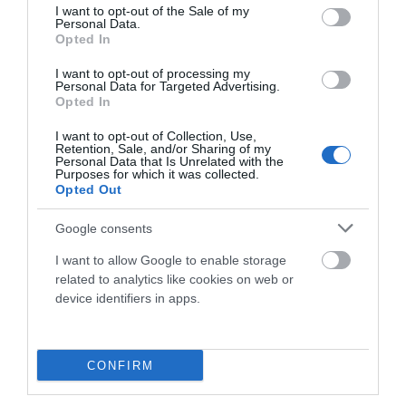
consent section.
I want to opt-out of the Sale of my
Personal Data.
Opted In
I want to opt-out of processing my
Personal Data for Targeted Advertising.
Opted In
I want to opt-out of Collection, Use,
Retention, Sale, and/or Sharing of my
Personal Data that Is Unrelated with the
Purposes for which it was collected.
Opted Out
TAMUSIA BIKE LOOP RACE 2026 ABRIÓ LA COPA
DE ESPAÑA GRAVEL 2026 EN TORREORGAZ
Google consents
La Tamusia Bike Loop Race inauguró la Copa de España
I want to allow Google to enable storage
related to analytics like cookies on web or
Gravel 2026 en Torreorgaz con gran participación y
device identifiers in apps.
espectáculo...
Leer Más
CONFIRM