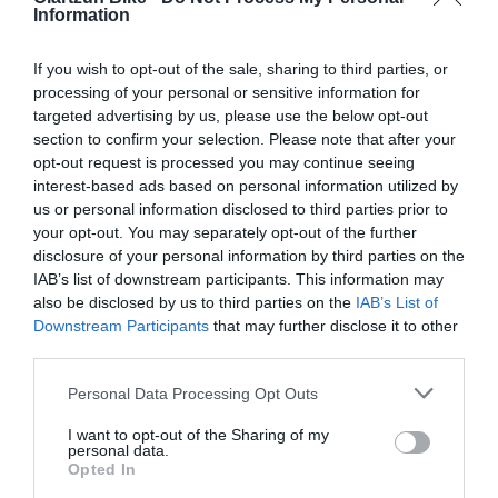
Cada vez más ciclistas buscan bicicletas versátiles, rutas...
Information
Leer Más
If you wish to opt-out of the sale, sharing to third parties, or
processing of your personal or sensitive information for
targeted advertising by us, please use the below opt-out
section to confirm your selection. Please note that after your
opt-out request is processed you may continue seeing
interest-based ads based on personal information utilized by
us or personal information disclosed to third parties prior to
your opt-out. You may separately opt-out of the further
disclosure of your personal information by third parties on the
IAB’s list of downstream participants. This information may
also be disclosed by us to third parties on the
IAB’s List of
ETAPAS Y RECORRIDO DE UNA VUELTA FEMENINA
Downstream Participants
that may further disclose it to other
2026 QUE CULMINARÁ EN EL ANGLIRÚ
third parties.
La Vuelta Femenina 2026 by Carrefour.es arrancará el
Please note that this website/app uses one or more Google
Personal Data Processing Opt Outs
próximo domingo 3 de mayo y se disputará hasta el sábado
services and may gather and store information including but
not limited to your visit or usage behaviour. You may click to
I want to opt-out of the Sharing of my
9 de...
personal data.
grant or deny consent to Google and its third-party tags to
Opted In
Leer Más
use your data for below specified purposes in below Google