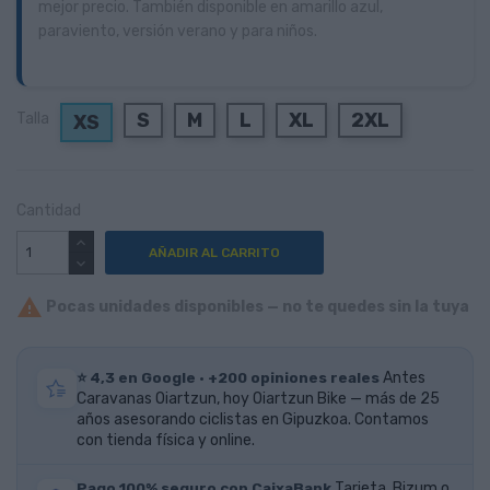
mejor precio. También disponible en amarillo azul,
paraviento, versión verano y para niños.
S
M
L
XL
2XL
Talla
XS
Cantidad
AÑADIR AL CARRITO

Pocas unidades disponibles — no te quedes sin la tuya
⭐ 4,3 en Google · +200 opiniones reales
Antes
Caravanas Oiartzun, hoy Oiartzun Bike — más de 25
años asesorando ciclistas en Gipuzkoa. Contamos
con tienda física y online.
Pago 100% seguro con CaixaBank
Tarjeta, Bizum o