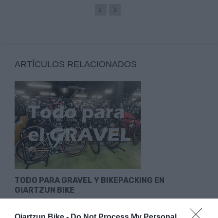
ARTÍCULOS RELACIONADOS
TODO PARA GRAVEL Y BIKEPACKING EN
OIARTZUN BIKE
El gravel y el bikepacking siguen creciendo año tras año.
Oiartzun Bike -
Do Not Process My Personal