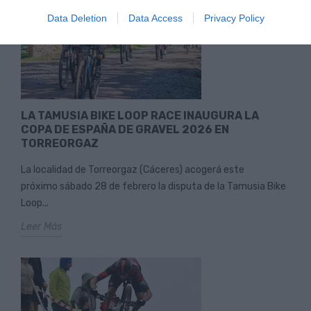
Data Deletion
Data Access
Privacy Policy
LA TAMUSIA BIKE LOOP RACE INAUGURA LA
COPA DE ESPAÑA DE GRAVEL 2026 EN
TORREORGAZ
La localidad de Torreorgaz (Cáceres) acogerá este
próximo sábado 28 de febrero la disputa de la Tamusia Bike
Loop...
Leer Más