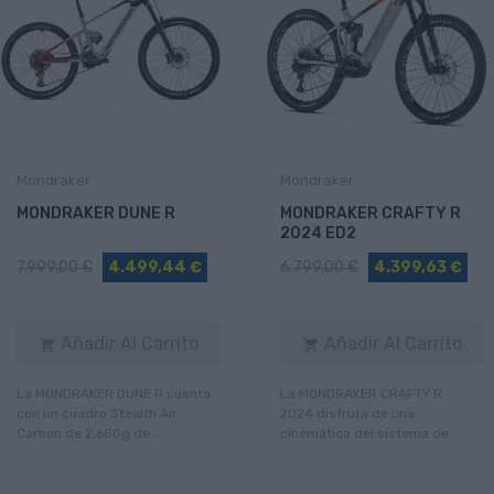
Mondraker
Mondraker
MONDRAKER DUNE R
MONDRAKER CRAFTY R
2024 ED2
7.999,00 €
4.499,44 €
6.799,00 €
4.399,63 €
Añadir Al Carrito
Añadir Al Carrito


La MONDRAKER DUNE R cuenta
La MONDRAKER CRAFTY R
con un cuadro Stealth Air
2024 disfruta de una
Carbon de 2,650g de ...
cinemática del sistema de ...