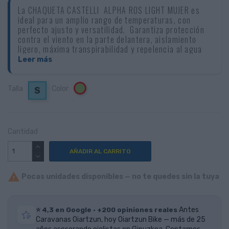
La CHAQUETA CASTELLI ALPHA ROS LIGHT MUJER es
ideal para un amplio rango de temperaturas, con
perfecto ajusto y versatilidad. Garantiza protección
contra el viento en la parte delantera, aislamiento
ligero, máxima transpirabilidad y repelencia al agua
para mantener el cuerpo seco en caso de niebla, de
Leer más
lluvia ligera, y para proteger de las salpicaduras de
agua de la rueda.
Talla
Color
Verde
S
Cantidad
AÑADIR AL CARRITO

Pocas unidades disponibles — no te quedes sin la tuya
⭐ 4,3 en Google · +200 opiniones reales
Antes
Caravanas Oiartzun, hoy Oiartzun Bike — más de 25