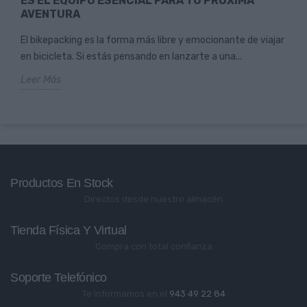
ES EL EQUIPO ESENCIAL PARA TU PRÓXIMA
AVENTURA
El bikepacking es la forma más libre y emocionante de viajar
en bicicleta. Si estás pensando en lanzarte a una...
Leer Más
Productos En Stock
Directos desde nuestro almacén
Tienda Física Y Virtual
Compra con total confianza
Soporte Telefónico
Te informamos en el
943 49 22 84