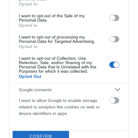
grant or deny consent to Google and its third-party tags to
Opted In
use your data for below specified purposes in below Google
ETAPAS Y RECORRIDO DE UNA VUELTA FEMENINA
consent section.
2026 QUE CULMINARÁ EN EL ANGLIRÚ
I want to opt-out of the Sale of my
Personal Data.
Opted In
La Vuelta Femenina 2026 by Carrefour.es arrancará el
próximo domingo 3 de mayo y se disputará hasta el sábado
I want to opt-out of processing my
Personal Data for Targeted Advertising.
9 de...
Opted In
Leer Más
I want to opt-out of Collection, Use,
Retention, Sale, and/or Sharing of my
Personal Data that Is Unrelated with the
Purposes for which it was collected.
Opted Out
Google consents
I want to allow Google to enable storage
related to analytics like cookies on web or
device identifiers in apps.
DÍA DEL PADRE: CUANDO LA BICICLETA TAMBIÉN
UNE GENERACIONES
CONFIRM