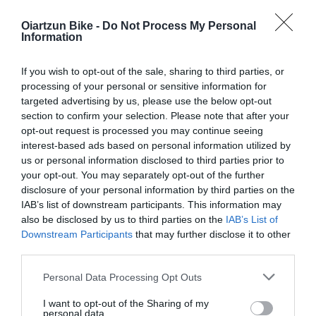
La MONDRAKER DUNE R cuenta
La MONDRAKER CRAFTY R
con un cuadro Stealth Air
2024 disfruta de una
Oiartzun Bike -
Do Not Process My Personal
Information
Carbon de 2,650g de ...
cinemática del sistema de ...
If you wish to opt-out of the sale, sharing to third parties, or
processing of your personal or sensitive information for
targeted advertising by us, please use the below opt-out
section to confirm your selection. Please note that after your
opt-out request is processed you may continue seeing
interest-based ads based on personal information utilized by
us or personal information disclosed to third parties prior to
ARTÍCULOS RELACIONADOS
your opt-out. You may separately opt-out of the further
disclosure of your personal information by third parties on the
IAB’s list of downstream participants. This information may
also be disclosed by us to third parties on the
IAB’s List of
Downstream Participants
that may further disclose it to other
third parties.
Please note that this website/app uses one or more Google
Personal Data Processing Opt Outs
services and may gather and store information including but
not limited to your visit or usage behaviour. You may click to
I want to opt-out of the Sharing of my
personal data.