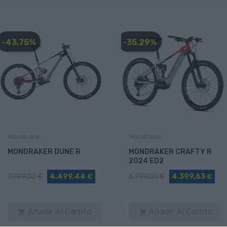
-43,75%
-35,29%
Mondraker
Mondraker
MONDRAKER DUNE R
MONDRAKER CRAFTY R
2024 ED2
7.999,00 €
4.499,44 €
6.799,00 €
4.399,63 €
Añadir Al Carrito
Añadir Al Carrito

