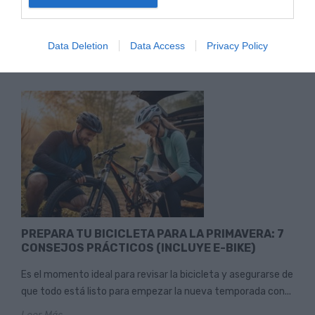
El Día del Padre está a la vuelta de la esquina. Y si en tu casa
siempre ha habido una bicicleta de por medio,...
Data Deletion
Data Access
Privacy Policy
Leer Más
PREPARA TU BICICLETA PARA LA PRIMAVERA: 7
CONSEJOS PRÁCTICOS (INCLUYE E-BIKE)
Es el momento ideal para revisar la bicicleta y asegurarse de
que todo está listo para empezar la nueva temporada con...