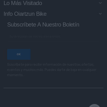
Lo Más Visitado
keyboard_arrow_down
Info Oiartzun Bike
keyboard_arrow_down
Subscríbete A Nuestro Boletín
Suscríbete para recibir información de nuestras ofertas,
eventos y muchos más. Puedes darte de baja en cualquier
momento.