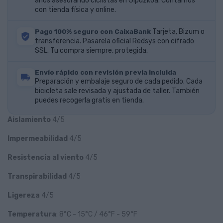
años asesorando ciclistas en Gipuzkoa. Contamos
con tienda física y online.
Pago 100% seguro con CaixaBank
Tarjeta, Bizum o
transferencia. Pasarela oficial Redsys con cifrado
SSL. Tu compra siempre, protegida.
Envío rápido con revisión previa incluida
Preparación y embalaje seguro de cada pedido. Cada
bicicleta sale revisada y ajustada de taller. También
puedes recogerla gratis en tienda.
Aislamiento
4/5
Impermeabilidad
4/5
Resistencia al viento
4/5
Transpirabilidad
4/5
Ligereza
4/5
Temperatura
: 8°C - 15°C / 46°F - 59°F