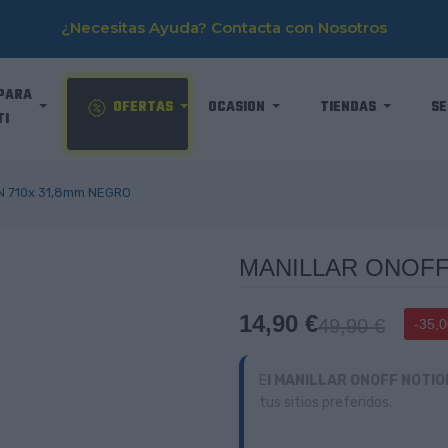
¿Necesitas Ayuda? Contacta con Nosotros
PARA
OFERTAS
OCASION
TIENDAS
SE
TI
N 710x 31,8mm NEGRO
MANILLAR ONOFF
14,90 €
49,90 €
-35,0
E
l MANILLAR ONOFF NOTIO
tus sitios preferidos.