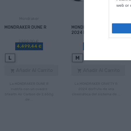
web or d
Mondraker
Mondraker
MONDRAKER DUNE R
MONDRAKER CRAFTY R
2024 ED2
7.999,00 €
6.799,00 €
4.499,44 €
4.399,63 €
L
M
Añadir Al Carrito
Añadir Al Carrito


La MONDRAKER DUNE R
La MONDRAKER CRAFTY R
cuenta con un cuadro
2024 disfruta de una
Stealth Air Carbon de 2,650g
cinemática del sistema de ...
de ...