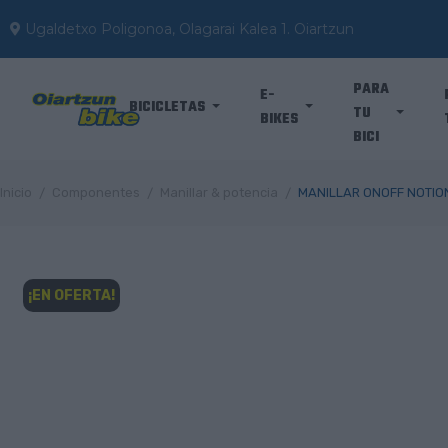
Ugaldetxo Poligonoa, Olagarai Kalea 1. Oiartzun
PARA
E-
BICICLETAS
TU
BIKES
BICI
Inicio
Componentes
Manillar & potencia
MANILLAR ONOFF NOTIO
¡EN OFERTA!