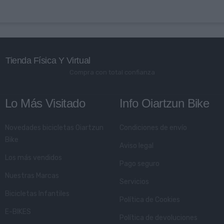
Tienda Física Y Virtual
Compra con total confianza
Lo Más Visitado
Info Oiartzun Bike
Novedades bicicletas Oiartzun
Condiciones de envío
Bike
Aviso legal
Los más vendidos
Pago seguro
Nuestras Marcas
Servicios
Bicicletas Infantiles
Política de Cookies
E-BIKES
Política de devoluciones