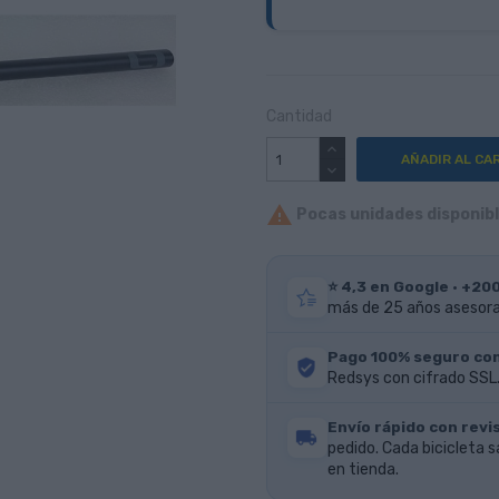
Cantidad
AÑADIR AL CA

Pocas unidades disponible
⭐ 4,3 en Google · +20
más de 25 años asesoran
Pago 100% seguro co
Redsys con cifrado SSL.
Envío rápido con revis
pedido. Cada bicicleta s
en tienda.