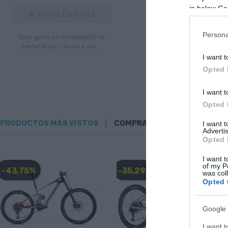
in below Go
Fuera De Stock

Persona
Esta gorra de MONDRAKER es
perfecta para tu día a día.
I want t
Opted 
I want t
Opted 
PRODUCTOS MÁS VISTOS
COMPRADOS JUNTOS
I want 
Advertis
Opted 
I want t
of my P
-43,75%
-35,29%
was col
Opted 
Google 
I want t