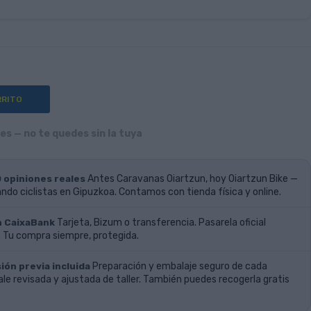
RRITO
s — no te quedes sin la tuya
0 opiniones reales
Antes Caravanas Oiartzun, hoy Oiartzun Bike —
do ciclistas en Gipuzkoa. Contamos con tienda física y online.
n CaixaBank
Tarjeta, Bizum o transferencia. Pasarela oficial
 Tu compra siempre, protegida.
ión previa incluida
Preparación y embalaje seguro de cada
ale revisada y ajustada de taller. También puedes recogerla gratis