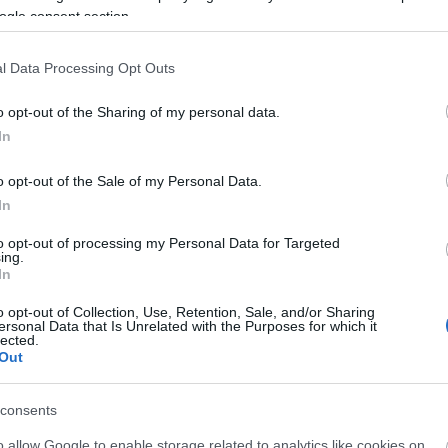
ogle consent section.
l Data Processing Opt Outs
o opt-out of the Sharing of my personal data.
In
o opt-out of the Sale of my Personal Data.
In
to opt-out of processing my Personal Data for Targeted
ing.
In
o opt-out of Collection, Use, Retention, Sale, and/or Sharing
ersonal Data that Is Unrelated with the Purposes for which it
-36%
-52,5%
lected.
Out
consents
o allow Google to enable storage related to analytics like cookies on