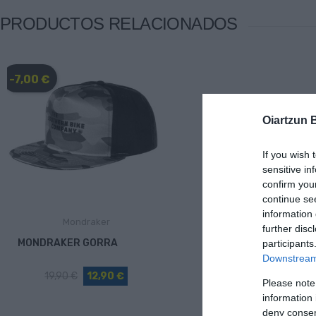
PRODUCTOS RELACIONADOS
-7,00 €
Oiartzun 
If you wish 
sensitive in
confirm you
continue se
information 
Mondraker
further disc
MONDRAKER GORRA
participants
Downstream 
19,90 €
12,90 €
Please note
information 
deny consent