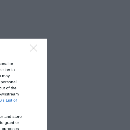
sonal or
ection to
ou may
 personal
out of the
 downstream
B’s List of
er and store
to grant or
ed purposes